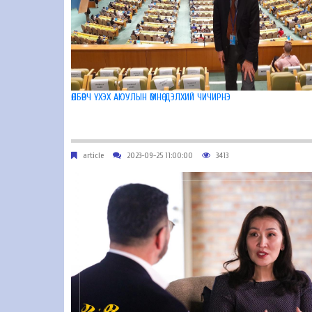
ӨЛБӨРЧ ҮХЭХ АЮУЛЫН ӨМНӨ ДЭЛХИЙ ЧИЧИРНЭ
article
2023-09-25 11:00:00
3413