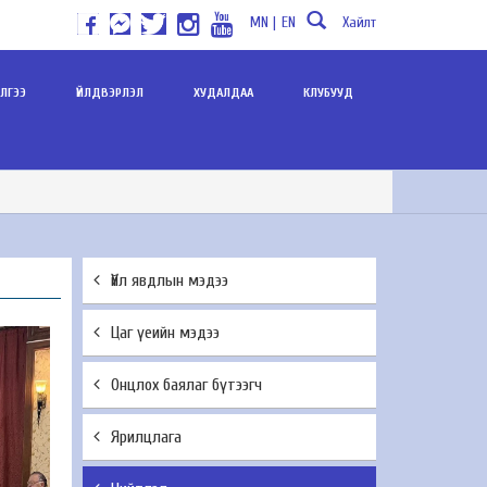
MN |
EN
Хайлт
ИЛГЭЭ
ҮЙЛДВЭРЛЭЛ
ХУДАЛДАА
КЛУБУУД
Үйл явдлын мэдээ
Цаг үеийн мэдээ
Онцлох баялаг бүтээгч
Ярилцлага