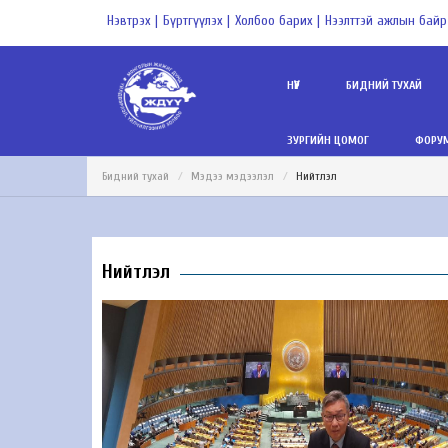
Нэвтрэх |
Бүртгүүлэх |
Холбоо барих |
Нээлттэй ажлын байр
НҮҮР
БИДНИЙ ТУХАЙ
ЗУРГИЙН ЦОМОГ
ФОРУМ
Бидний тухай
Мэдээ мэдээлэл
Нийтлэл
Нийтлэл