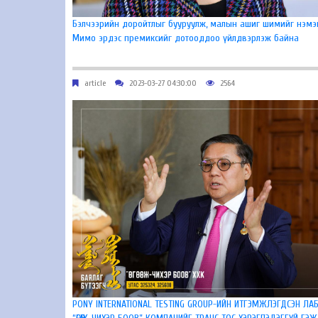
Бэлчээрийн доройтлыг бууруулж, малын ашиг шимийг нэмэ
Мимо эрдэс премиксийг дотооддоо үйлдвэрлэж байна
article
2023-03-27 04:30:00
2564
PONY INTERNATIONAL TESTING GROUP-ИЙН ИТГЭМЖЛЭГДСЭН ЛА