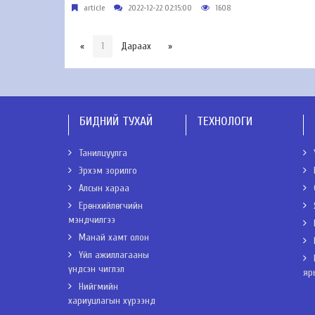
article
2022-12-22 02:15:00
1608
«
1
Дараах
»
БИДНИЙ ТУХАЙ
ТЕХНОЛОГИ
Танилцуулга
Эрхэм зорилго
Алсын хараа
Ерөнхийлөгчийн
мэндчилгээ
Манай хамт олон
Үйл ажиллагааны
үндсэн чиглэл
яр
Нийгмийн
хариуцлагын хүрээнд