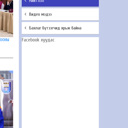
Нийтлэл
Видео мэдээ
Баялаг бүтээгчид ярьж байна
Facebook хуудас
ГООНЫ