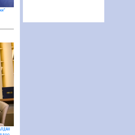
ки”
АЛДАН