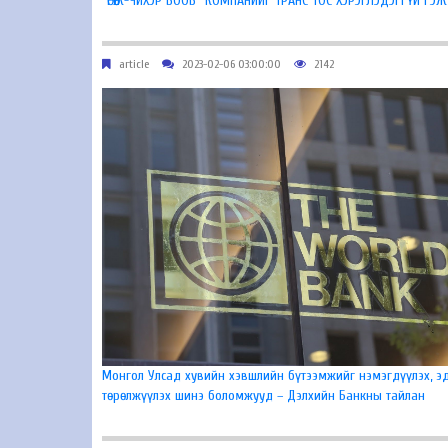
“ӨГӨӨЖ-ЧИХЭР БООВ” КОМПАНИЙГ ТРАНС ТОС ХЭРЭГЛЭДЭГГҮЙ ГЭ
article
2023-02-06 03:00:00
2142
Монгол Улсад хувийн хэвшлийн бүтээмжийг нэмэгдүүлэх, эд
төрөлжүүлэх шинэ боломжууд – Дэлхийн Банкны тайлан