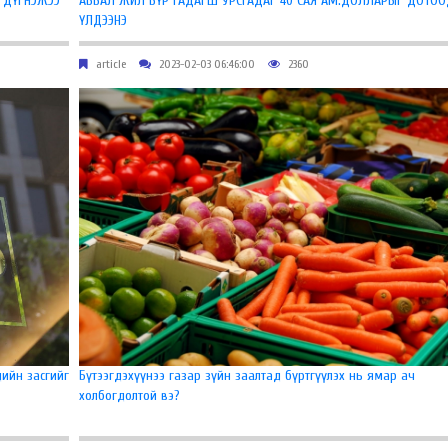
Ж ДҮГНЭЖЭЭ
АВБАЛ ЖИЛ БҮР ГАДАГШ УРСГАДАГ 40 САЯ АМ.ДОЛЛАРЫГ ДОТО
ҮЛДЭЭНЭ
article
2023-02-03 06:46:00
2360
ийн засгийг
Бүтээгдэхүүнээ газар зүйн заалтад бүртгүүлэх нь ямар ач
холбогдолтой вэ?