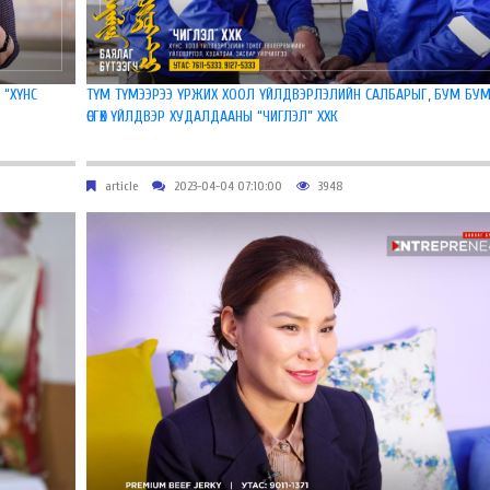
 “ХҮНС
ТҮМ ТҮМЭЭРЭЭ ҮРЖИХ ХООЛ ҮЙЛДВЭРЛЭЛИЙН САЛБАРЫГ, БУМ БУМ
ӨСГӨХ ҮЙЛДВЭР ХУДАЛДААНЫ “ЧИГЛЭЛ” ХХК
article
2023-04-04 07:10:00
3948