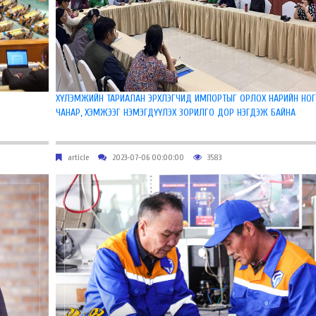
ХҮЛЭМЖИЙН ТАРИАЛАН ЭРХЛЭГЧИД ИМПОРТЫГ ОРЛОХ НАРИЙН НО
ЧАНАР, ХЭМЖЭЭГ НЭМЭГДҮҮЛЭХ ЗОРИЛГО ДОР НЭГДЭЖ БАЙНА
article
2023-07-06 00:00:00
3583