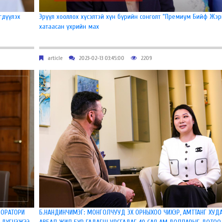
гдүүлэх
Эрүүл хооллох хүсэлтэй хүн бүрийн сонголт “Премиум Бийф Жэр
хатаасан үхрийн мах
article
2023-02-13 03:45:00
2209
БОРАТОРИ
Б.НАНДИНЧИМЭГ: МОНГОЛЧУУД ЭХ ОРНЫХОО ЧИХЭР, АМТТАНГ ХУД