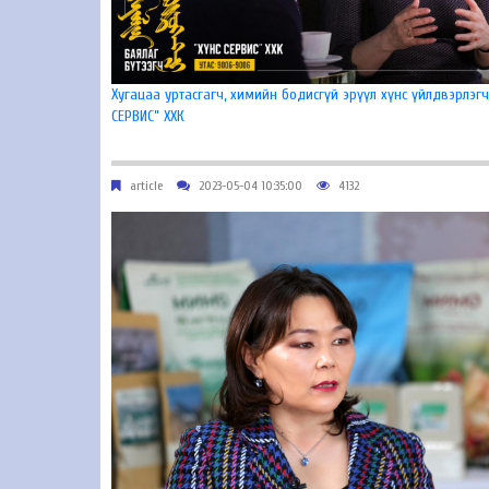
Хугацаа уртасгагч, химийн бодисгүй эрүүл хүнс үйлдвэрлэгч
СЕРВИС” ХХК
article
2023-05-04 10:35:00
4132