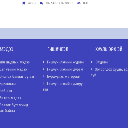
article
2022-12-07 07:00:00
1631
МЭДЭЭ
ГИШҮҮНЧЛЭЛ
ХУУЛЬ ЭРХ ЗҮЙ
Үйл явдлын мэдээ
Гишүүнчлэлийн журам
Журам
Цаг үеийн мэдээ
Гишүүнчлэлийн дүрэм
Холбогдох хууль, эр
зүй
Онцлох баялаг бүтээгч
Бүрдүүлэх материал
Ярилцлага
Гишүүнчлэлийн давуу
тал
Нийтлэл
Видео мэдээ
Баялаг бүтээгчид
ьж байна