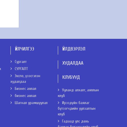
ҮЙЛЧИЛГЭЭ
ҮЙЛДВЭРЛЭЛ
Сургалт
ХУДАЛДАА
х
СУРГАЛТ
Экспо, үзэсгэлэн
КЛУБУУД
худалдаа
Бизнес аялал
Ууланд алхалт, аяллын
бизнес аялал
клуб
Шагнал урамшуулал
Ирээдүйн баялаг
бүтээгчдийн уулзалтын
клуб
Гадаад улс дахь
баялаг бүтээгчдийн клуб