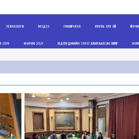
ТЕХНОЛОГИ
МЭДЭЭ
ГИШҮҮНЧЛЭЛ
ХУУЛЬ ЭРХ ЗҮЙ
ҮЙЛЧ
 2019
ФОРУМ 2021
ЖДҮ ЭРДМИЙН ЗЭРЭГ ХАМГААЛСАН ХҮМҮҮС
НОМ