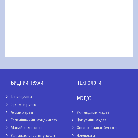
БИДНИЙ ТУХАЙ
ТЕХНОЛОГИ
Танилцуулга
МЭДЭЭ
Эрхэм зорилго
Алсын хараа
Үйл явдлын мэдээ
Ерөнхийлөгчийн мэндчилгээ
Цаг үеийн мэдээ
Манай хамт олон
Онцлох баялаг бүтээгч
Үйл ажиллагааны үндсэн
Ярилцлага