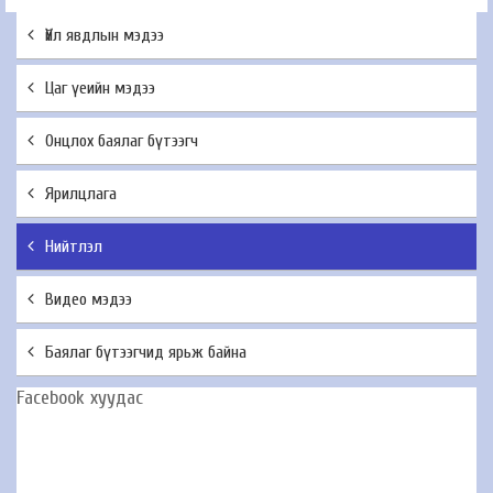
Үйл явдлын мэдээ
Цаг үеийн мэдээ
Онцлох баялаг бүтээгч
Ярилцлага
Нийтлэл
Видео мэдээ
Баялаг бүтээгчид ярьж байна
Facebook хуудас