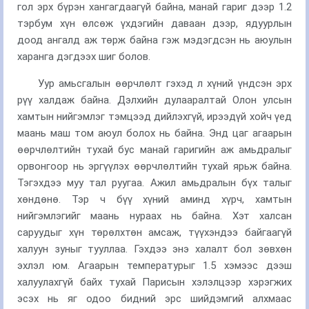
гол эрх бүрэн хангагдаагүй байна, манай гариг дээр 1.2
тэрбум хүн өлсөж үхдэгийн даваан дээр, ядуурлын
доод ангалд аж төрж байна гэж мэдэгдсэн нь аюулын
харанга дэгдээх шиг болов.
Уур амьсгалын өөрчлөлт гэхэд л хүний үндсэн эрх
рүү халдаж байна. Дэлхийн дулааралтай Олон улсын
хамтын нийгэмлэг тэмцээд дийлэхгүй, ирээдүй хойч үед
маань маш том аюул болох нь байна. Энд цаг агаарын
өөрчлөлтийн тухай бус манай гаригийн аж амьдралыг
орвонгоор нь эргүүлэх өөрчлөлтийн тухай ярьж байна.
Тэгэхдээ муу тал руугаа. Ажил амьдралын бүх талыг
хөндөнө. Тэр ч бүү хүний аминд хүрч, хамтын
нийгэмлэгийг маань нураах нь байна. Хэт халсан
саруудыг хүн төрөлхтөн амсаж, түүхэндээ байгаагүй
халуун зуныг тууллаа. Гэхдээ энэ халалт бол зөвхөн
эхлэл юм. Агаарын температурыг 1.5 хэмээс дээш
халуулахгүй байх тухай Парисын хэлэлцээр хэрэгжих
эсэх нь яг одоо бидний эрс шийдэмгий алхмаас