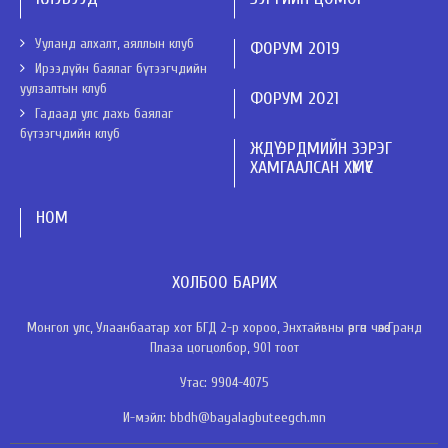
Ууланд алхалт, аяллын клуб
ФОРУМ 2019
Ирээдүйн баялаг бүтээгчдийн
уулзалтын клуб
ФОРУМ 2021
Гадаад улс дахь баялаг
бүтээгчдийн клуб
ЖДҮ ЭРДМИЙН ЗЭРЭГ
ХАМГААЛСАН ХҮМҮҮС
НОМ
ХОЛБОО БАРИХ
Монгол улс, Улаанбаатар хот БГД 2-р хороо, Энхтайвны өргөн чөлөө Гранд
Плаза цогцолбор, 901 тоот
Утас: 9904-4075
И-мэйл: bbdh@bayalagbuteegch.mn