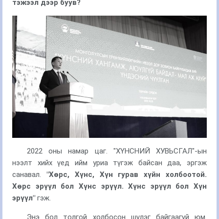
тэжээл дээр буув?
2022 оны намар цаг. "ХҮНСНИЙ ХУВЬСГАЛ"-ын
нээлт хийх үед ийм уриа түгэж байсан даа, эргэж
санавал.
"Хөрс, Хүнс, Хүн гурав хүйн холбоотой.
Хөрс эрүүл бол Хүнс эрүүл. Хүнс эрүүл бол Хүн
эрүүл"
гэж.
Энэ бол толгой холбосон шүлэг байгаагүй юм.