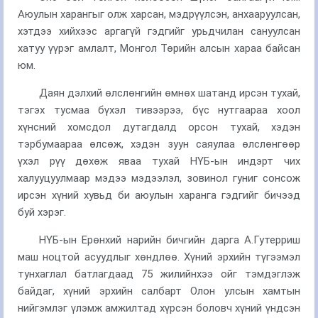
Аюулын харангыг олж харсан, мэдрүүлсэн, анхааруулсан,
хэтдээ хийхээс аргагүй гэдгийг урьдчилан сануулсан
хатуу үүрэг амлалт, Монгол Төрийн алсын хараа байсан
юм.
Даян дэлхий өлслөнгийн өмнөх шатанд ирсэн тухай,
тэгэх тусмаа бүхэл тивээрээ, бүс нутгаараа хоол
хүнсний хомсдол дутагдалд орсон тухай, хэдэн
тэрбумаараа өлсөж, хэдэн зуун саяулаа өлслөнгөөр
үхэл рүү дөхөж яваа тухай НҮБ-ын индэрт чих
халууцуулмаар мэдээ мэдээлэл, зовинол гуниг сонсож
ирсэн хүний хувьд би аюулын харанга гэдгийг бичээд
буй хэрэг.
НҮБ-ын Ерөнхий нарийн бичгийн дарга А.Гутерриш
маш ноцтой асуудлыг хөндлөө. Хүний эрхийн түгээмэл
тунхаглал батлагдаад 75 жилийнхээ ойг тэмдэглэж
байдаг, хүний эрхийн салбарт Олон улсын хамтын
нийгэмлэг үлэмж амжилтад хүрсэн боловч хүний үндсэн