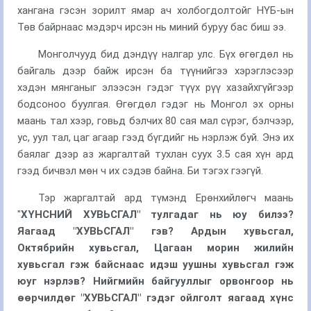
хангана гэсэн зорилт ямар ач холбогдолтойг НҮБ-ын
Төв байрнаас мэдэрч ирсэн нь миний буруу бас биш ээ.
Монголчууд бид дэндүү налгар улс. Бүх өгөгдөл нь
байгаль дээр байж ирсэн ба түүнийгээ хэрэглэсээр
хэдэн мянганыг элээсэн гэдэг түүх рүү хазайхгүйгээр
бодсоноо буулгая. Өгөгдөл гэдэг нь Монгол эх орны
маань тал хээр, говьд бэлчих 80 сая мал сүрэг, бэлчээр,
ус, уул тал, цаг агаар гээд бүгдийг нь нэрлэж буй. Энэ их
баялаг дээр аз жаргалтай тухлан суух 3.5 сая хүн ард
гээд бичвэл мөн ч их сэдэв байна. Би тэгэх гээгүй.
Тэр жаргалтай ард түмэнд Ерөнхийлөгч маань
"
ХҮНСНИЙ ХУВЬСГАЛ
" тулгадаг нь юу билээ?
Яагаад "
ХУВЬСГАЛ
" гэв? Ардын хувьсгал,
Октябрийн хувьсгал, Цагаан морин жилийн
хувьсгал гэж байснаас идэш уушны хувьсгал гэж
юуг нэрлэв? Нийгмийн байгууллыг орвонгоор нь
өөрчилдөг "
ХУВЬСГАЛ
" гэдэг ойлголт яагаад хүнс