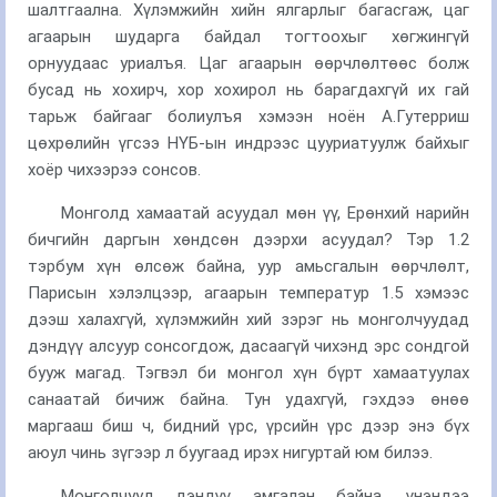
шалтгаална. Хүлэмжийн хийн ялгарлыг багасгаж, цаг
агаарын шударга байдал тогтоохыг хөгжингүй
орнуудаас уриалъя. Цаг агаарын өөрчлөлтөөс болж
бусад нь хохирч, хор хохирол нь барагдахгүй их гай
тарьж байгааг болиулъя хэмээн ноён А.Гутерриш
цөхрөлийн үгсээ НҮБ-ын индрээс цууриатуулж байхыг
хоёр чихээрээ сонсов.
Монголд хамаатай асуудал мөн үү, Ерөнхий нарийн
бичгийн даргын хөндсөн дээрхи асуудал? Тэр 1.2
тэрбум хүн өлсөж байна, уур амьсгалын өөрчлөлт,
Парисын хэлэлцээр, агаарын температур 1.5 хэмээс
дээш халахгүй, хүлэмжийн хий зэрэг нь монголчуудад
дэндүү алсуур сонсогдож, дасаагүй чихэнд эрс сондгой
бууж магад. Тэгвэл би монгол хүн бүрт хамаатуулах
санаатай бичиж байна. Тун удахгүй, гэхдээ өнөө
маргааш биш ч, бидний үрс, үрсийн үрс дээр энэ бүх
аюул чинь зүгээр л буугаад ирэх нигуртай юм билээ.
Монголчууд дэндүү амгалан байна, үнэндээ