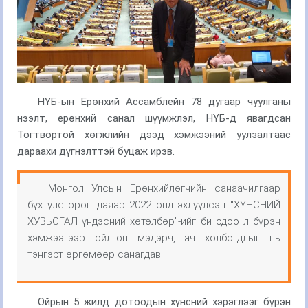
НҮБ-ын Ерөнхий Ассамблейн 78 дугаар чуулганы
нээлт, ерөнхий санал шүүмжлэл, НҮБ-д явагдсан
Тогтвортой хөгжлийн дээд хэмжээний уулзалтаас
дараахи дүгнэлттэй буцаж ирэв.
Монгол Улсын Ерөнхийлөгчийн санаачилгаар
бүх улс орон даяар 2022 онд эхлүүлсэн "ХҮНСНИЙ
ХУВЬСГАЛ үндэсний хөтөлбөр"-ийг би одоо
л бүрэн
хэмжээгээр ойлгон мэдэрч, ач холбогдлыг нь
тэнгэрт өргөмөөр санагдав.
Ойрын 5 жилд дотоодын хүнсний хэрэглээг бүрэн