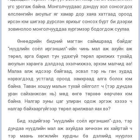
үгс урсгаж байна. Монголчуудаас дэндүү хол сонсогдох
өлслөнгийн аюулыг яг хамар дор хаяа хатгаад ороод
ирсэн юм шигээр дүрслэн ярихыг сонсох бүрт би дээрхи
зовинолоо монголчууддаа хүргэмээр бодогдож суулаа.
Өнөөдрийн бидний магтан саймшраад байдаг
"нүүдлийн соёл иргэншил"-ийн чинь мал аж ахуйн аж
төрөл, арга барил тун удахгүй төрөл арилжих тухайд
аюулын харанга дэлдээд эхэлчихжээ, эрхэм малчид аа!
Малаа алж идсээр байгаад, эсвэл тэр нь ган зудад
нэрвэгдээд устгалд ороод замхраад алга болох юм
байна. Таван хошуу малын тухай ойлголт ч (тэр дундаа
уран сайханжсан нь) мөд өнгө төрхөө өөрчлөх юм
байна. Налгар зуны цаг улиран одож эргэж хэзээ ч
налгар байхааргүйгээр төрөл арилжвал яах вэ?
Бид хэдийгээр "нүүдлийн соёл иргэншил"-дээ, тэр
дундаа нүүдлийн мал аж ахуйдаа хичнээн их хайртай ч
тэр маань хөгжлийн хурдны ба дэлхийд нүүрлэх