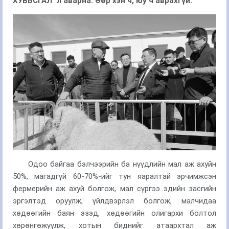
ХУВЬСГАЛ
" л аварна. Өөр хэн ч, юу ч аврахгүй.
Одоо байгаа бэлчээрийн ба нүүдлийн мал аж ахуйн
50%, магадгүй 60-70%-ийг тун яаралтай эрчимжсэн
фермерийн аж ахуй болгож, мал сүргээ эдийн засгийн
эргэлтэд оруулж, үйлдвэрлэл болгож, малчидаа
хөдөөгийн баян эзэд, хөдөөгийн олигархи болтол
хөрөнгөжүүлж, хотын биднийг атаархтал аж