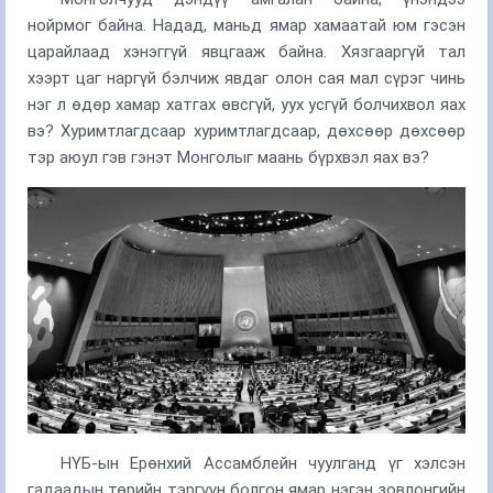
нойрмог байна. Надад, маньд ямар хамаатай юм гэсэн
царайлаад хэнэггүй явцгааж байна. Хязгааргүй тал
хээрт цаг наргүй бэлчиж явдаг олон сая мал сүрэг чинь
нэг л өдөр хамар хатгах өвсгүй, уух усгүй болчихвол яах
вэ? Хуримтлагдсаар хуримтлагдсаар, дөхсөөр дөхсөөр
тэр аюул гэв гэнэт Монголыг маань бүрхвэл яах вэ?
НҮБ-ын Ерөнхий Ассамблейн чуулганд үг хэлсэн
гадаадын төрийн тэргүүн болгон ямар нэгэн зовлонгийн