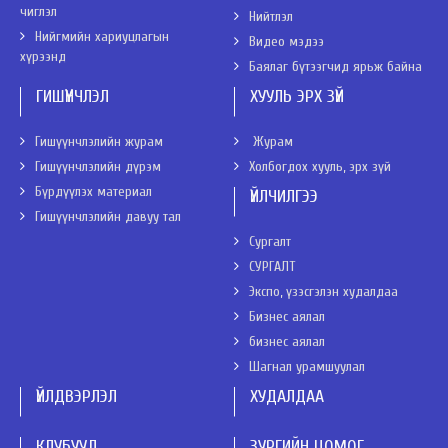
чиглэл
Нийтлэл
Нийгмийн хариуцлагын
Видео мэдээ
хүрээнд
Баялаг бүтээгчид ярьж байна
ГИШҮҮНЧЛЭЛ
ХУУЛЬ ЭРХ ЗҮЙ
Гишүүнчлэлийн журам
Журам
Гишүүнчлэлийн дүрэм
Холбогдох хууль, эрх зүй
Бүрдүүлэх материал
ҮЙЛЧИЛГЭЭ
Гишүүнчлэлийн давуу тал
Сургалт
СУРГАЛТ
Экспо, үзэсгэлэн худалдаа
Бизнес аялал
бизнес аялал
Шагнал урамшуулал
ҮЙЛДВЭРЛЭЛ
ХУДАЛДАА
КЛУБУУД
ЗУРГИЙН ЦОМОГ