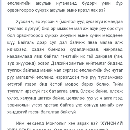
өлслөнгийн аюулын нугачаанд бүдэрч унан бүр
орвонгоороо сүйрэх аюулын өмнө ирвэл яах вэ?
Хүссэн ч, эс хүссэн ч (монголчууд хүсээгүй юмандаа
туйлаас дургүй!) бид эрчимжсэн мал аж ахуй руу орохгүй
бол орвонгоороо сүйрэх аюулын өмнө хүчин мөхсдөнө
шүү. Байгаль дээр сул дэл бэлчиж яваа малаа алж
идчихээд, хэдэн биендээ худалдчихаад, найрлаад
наадамлаад явж байтал гэнэтийн их гай дайрвал (ган,
зуд энүүхэнд), эсвэл Дэлхийн хамтын нийгэмлэг бидэнд
тулгаж байгаад манай мал сүргээс өлслөнгийн бүс нутаг
руу, магадгүй өлслөнд нэрвэгдсэн тив рүү тусламжаар
өгсүгэй гэвэл бид ёстой модоо барих болно. Тийм
тулгалт ирэхгүй гэх баталгаа алга. Өлсөж байна, өлсөж
үхлээ, халуунд шатаж байна, цөлжлөө, уух ус ч алга гээд
зовинолын үгсээ урсгаж байгаа улс орнууд манайх руу
хандахгүй гэсэн баталгаа байхгүй.
Ийм нөхцөлд Монголыг хэн аврах вэ?
"
ХҮНСНИЙ