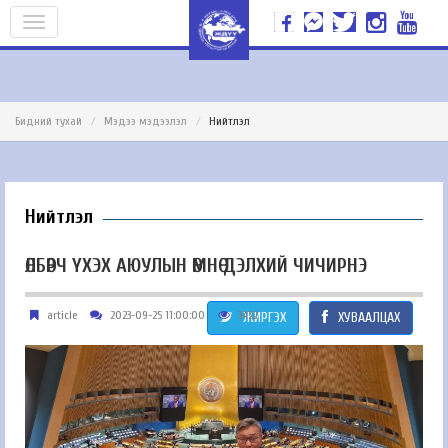
Бидний тухай
Мэдээ мэдээлэл
Нийтлэл
Нийтлэл
ӨЛБӨРЧ ҮХЭХ АЮУЛЫН ӨМНӨ ДЭЛХИЙ ЧИЧИРНЭ
article
2023-09-25 11:00:00
3422
ЖИРГЭХ
ХУВААЛЦАХ