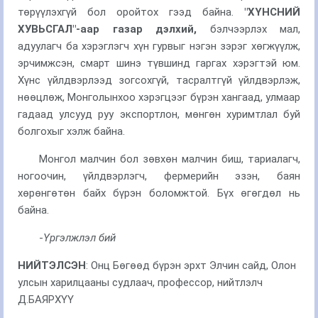
төрүүлэхгүй бол оройтох гээд байна.
"
ХҮНСНИЙ
ХУВЬСГАЛ
"-аар газар дэлхий,
бэлчээрлэх мал,
адуулагч ба хэрэглэгч хүн гурвыг нэгэн зэрэг хөгжүүлж,
эрчимжсэн, смарт шинэ түвшинд гаргах хэрэгтэй юм.
Хүнс үйлдвэрлээд зогсохгүй, тасралтгүй үйлдвэрлэж,
нөөцлөж, Монголынхоо хэрэгцээг бүрэн хангаад, улмаар
гадаад улсууд руу экспортлон, мөнгөн хуримтлал буй
болгохыг хэлж байна.
Монгол малчин бол зөвхөн малчин биш, тариалагч,
ногоочин, үйлдвэрлэгч, фермерийн эзэн, баян
хөрөнгөтөн байх бүрэн боломжтой. Бүх өгөгдөл нь
байна.
-
Үргэлжлэл бий
НИЙТЭЛСЭН
: Онц Бөгөөд бүрэн эрхт Элчин сайд, Олон
улсын харилцааны судлаач, профессор, нийтлэлч
Д.БАЯРХҮҮ