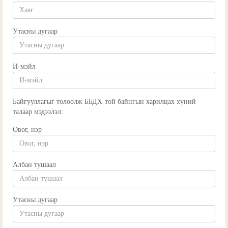
Утасны дугаар
И-мэйл
Байгууллагыг төлөөлж ББДХ-той байнгын харилцах хүний
талаар мэдээлэл:
Овог, нэр
Албан тушаал
Утасны дугаар