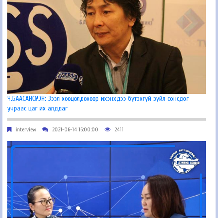
Ч.БААСАНСҮРЭН: Зээл хөөцөлдөхөөр ихэнхдээ бүтэхгүй зүйл сонсдог
учраас цаг их алддаг
interview
2021-06-14 16:00:00
2411