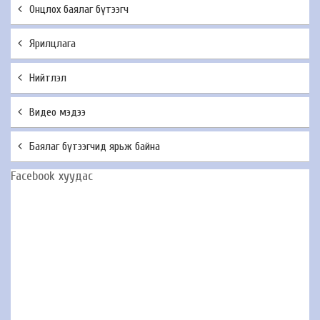
Онцлох баялаг бүтээгч
Ярилцлага
Нийтлэл
Видео мэдээ
Баялаг бүтээгчид ярьж байна
Facebook хуудас