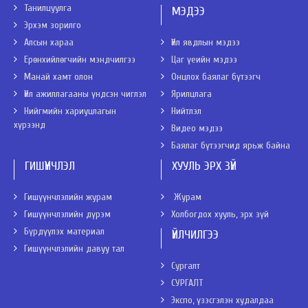
Танилцуулга
МЭДЭЭ
Эрхэм зорилго
Алсын хараа
Үйл явдлын мэдээ
Ерөнхийлөгчийн мэндчилгээ
Цаг үеийн мэдээ
Манай хамт олон
Онцлох баялаг бүтээгч
Үйл ажиллагааны үндсэн чиглэл
Ярилцлага
Нийгмийн хариуцлагын
Нийтлэл
хүрээнд
Видео мэдээ
Баялаг бүтээгчид ярьж байна
ГИШҮҮНЧЛЭЛ
ХУУЛЬ ЭРХ ЗҮЙ
Гишүүнчлэлийн журам
Журам
Гишүүнчлэлийн дүрэм
Холбогдох хууль, эрх зүй
Бүрдүүлэх материал
ҮЙЛЧИЛГЭЭ
Гишүүнчлэлийн давуу тал
Сургалт
СУРГАЛТ
Экспо, үзэсгэлэн худалдаа