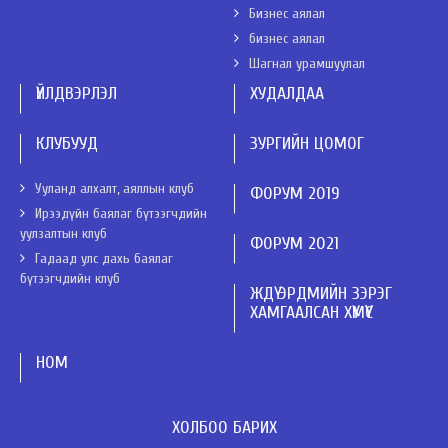
Бизнес аялал
бизнес аялал
Шагнал урамшуулал
ҮЙЛДВЭРЛЭЛ
ХУДАЛДАА
КЛУБУУД
ЗУРГИЙН ЦОМОГ
Ууланд алхалт, аяллын клуб
ФОРУМ 2019
Ирээдүйн баялаг бүтээгчдийн
уулзалтын клуб
ФОРУМ 2021
Гадаад улс дахь баялаг
бүтээгчдийн клуб
ЖДҮ ЭРДМИЙН ЗЭРЭГ
ХАМГААЛСАН ХҮМҮҮС
НОМ
ХОЛБОО БАРИХ