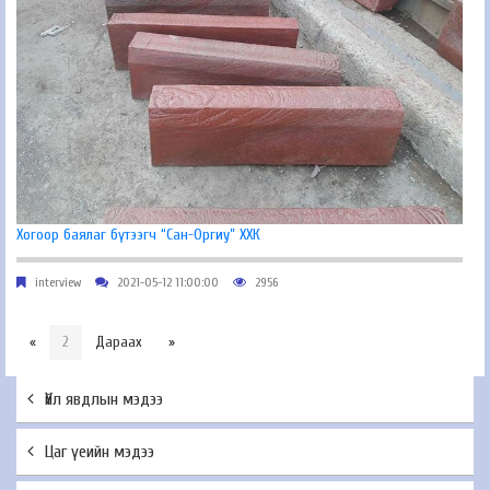
Хогоор баялаг бүтээгч “Сан-Оргиу” ХХК
interview
2021-05-12 11:00:00
2956
«
2
Дараах
»
Үйл явдлын мэдээ
Цаг үеийн мэдээ