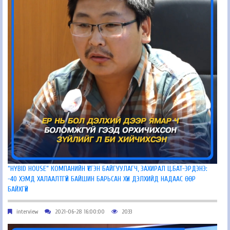
“HYBID HOUSE” КОМПАНИЙН ҮҮСГЭН БАЙГУУЛАГЧ, ЗАХИРАЛ Ц.БАТ-ЭРДЭНЭ:
-40 ХЭМД ХАЛААЛТГҮЙ БАЙШИН БАРЬСАН ХҮН ДЭЛХИЙД НАДААС ӨӨР
БАЙХГҮЙ
interview
2021-06-28 16:00:00
2033