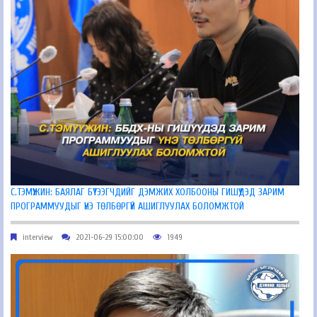
С.ТЭМҮҮЖИН: БАЯЛАГ БҮТЭЭГЧДИЙГ ДЭМЖИХ ХОЛБООНЫ ГИШҮҮДЭД ЗАРИМ
ПРОГРАММУУДЫГ ҮНЭ ТӨЛБӨРГҮЙ АШИГЛУУЛАХ БОЛОМЖТОЙ
interview
2021-06-29 15:00:00
1949