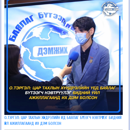
О.ТЭРГЭЛ: ЦАР ТАХЛЫН ХҮНДРЭЛИЙН ҮЕД БАЯЛАГ БҮТЭЭГЧ НЭВТРҮҮЛЭГ БИДНИЙ
ҮЙЛ АЖИЛЛАГААНД ИХ ДЭМ БОЛСОН