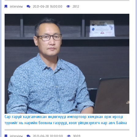
interview
2021-06-28 16:00:00
2812
Сар гаруй хадгалчихсан өндөгнүүд импортоор хямдхан орж ирээд
түүнийг нь нарийн боовны газрууд, хоол үйлдвэрлэгч нар авч байна
interview
2021-06-28 10:00:00
3009