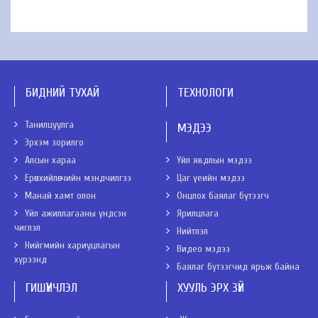
БИДНИЙ ТУХАЙ
ТЕХНОЛОГИ
Танилцуулга
МЭДЭЭ
Эрхэм зорилго
Алсын хараа
Үйл явдлын мэдээ
Ерөнхийлөгчийн мэндчилгээ
Цаг үеийн мэдээ
Манай хамт олон
Онцлох баялаг бүтээгч
Үйл ажиллагааны үндсэн
Ярилцлага
чиглэл
Нийтлэл
Нийгмийн хариуцлагын
Видео мэдээ
хүрээнд
Баялаг бүтээгчид ярьж байна
ГИШҮҮНЧЛЭЛ
ХУУЛЬ ЭРХ ЗҮЙ