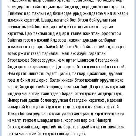
-Үндэсний үйлдвэр бойжих хүртэлх таван жилд төр бодлогоор
зохицуулалт хийхэд цаашдаа үйлдвэрүүд өөрсдөө хөгжөөд явна.
Тиймээс цар тахлын үед бизнесүүдээ урьд жилүүдээсээ ч илүү анхаарч
дэмжих хэрэгтэй. Шаардлагатай бол бүтээн байгуулалтын
орчныг нь бий болгож, ирээдүйд итгэсэн санхүүжилт гаргах
хэрэгтэй. Цар тахлын хүнд үед ард түмнээ ажилтай, орлоготой
байлгая гэвэл үндэсний үйлдвэрүүд, жижиг дундын салбарыг
дэмжихээс өөр арга байхгүй. Монгол Улс байгаа түүхий эд, нөөцөө,
өсөж үрждэг газар тариалан, мал аж ахуйн гаралтай
бүтээгдэхүүнээ боловсруулж, нэмүү өртөг шингэсэн бүтээгдэхүүний
үйлдвэрлэлээ эрчимжүүлье. Дотоодын бүтээгдэхүүн үнэтэйдээ үнэтэй.
Нэмүү өртөг шингэсэн гэдэгт цалин, татвар, цахилгаан, дулаан
гээд л бүх үйл явц орно. Бэлэн хийсэн бүтээгдэхүүнийг оруулж ирж
зарах, үйлдвэрлэхийн хооронд том зааг бий. Дээрээс нь үндэсний
үйлдвэр чанартай түүхий эдээр бараа, бүтээгдэхүүнээ үйлдвэрлэдэг.
Импортын дахин боловсруулсан бүтээгдэхүүн хэрэглэх үү, үндэсний
чанартай бүтээгдэхүүн хэрэглэх үү гэдгээ хэрэглэгч сонгох эрхтэй.
Дахин боловсруулсан хүнсийг удаан хугацаанд хэрэглэвэл биед
нэмэлт тэжээл шаардагдана, хорт хавдар үүснэ. Чанаргүй
бүтээгдэхүүний цаад уршгийг нь бодож л арай илүү өртөг шингэсэн
үнэтэй чанартай бүтээгдэхүүн сонгодог шүү дээ.