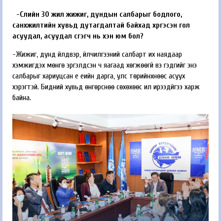
-Сүүлийн 30 жил жижиг, дундын салбарыг бодлого,
санхүүжилтийн хувьд дутагдалтай байхад хүргэсэн гол
асуудал, асуудал үүсгэгч нь хэн юм бол?
-Жижиг, дунд үйлдвэр, үйлчилгээний салбарт их наядаар
хэмжигдэх мөнгө эргэлдсэн ч яагаад хөгжөөгүй вэ гэдгийг энэ
салбарыг хариуцсан үе үеийн дарга, улс төрийнхнөөс асуух
хэрэгтэй. Бидний хувьд өнгөрснөө сөхөхөөс илүү ирээдүйгээ харж
байна.