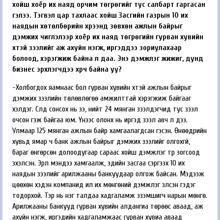
хойш хоёр их наяд орчим төгрөгийг тус салбарт гаргасан
гэлээ. Тэгвэл цар тахлаас хойш Засгийн газрын 10 их
наядын хөтөлбөрийн хүрээнд зөвхөн ажлын байрыг
дэмжих чиглэлээр хоёр их наяд төгрөгийн гурван хувийн
хүүтэй зээлийг аж ахуйн нэгж, иргэддээ зориулахаар
болоод, хэрэгжиж байна л даа. Энэ дэмжлэг жижиг, дунд
бизнес эрхлэгчдээ хүрч байна уу?
-Холбогдох яамнаас бол гурван хувийн хүүтэй ажлын байрыг
дэмжих зээлийн төлөвлөгөө амжилттай хэрэгжиж байгааг
хэлдэг. Сүүлд сонсох нь ээ, нийт 24 мянган зээлдэгчид тус зээл
очсон гэж байгаа юм. Үүнээс олонх нь иргэд зээл авч л дээ.
Улмаар 125 мянган ажлын байр хамгаалагдсан гэсэн. Өнөөдрийн
хувьд ямар ч банк ажлын байрыг дэмжих зээлийг олгохгүй,
бараг өнгөрсөн долоодугаар сараас хойш дэмжлэг түр зогсоод
эхэлсэн. Эрүүл мэндээ хамгаалж, эдийн засгаа сэргээх 10 их
наядын зээлийг арилжааны банкуудаар олгож байсан. Мэдээж
цөөхөн хэдэн компанид илүү их мөнгөний дэмжлэг үзүүлсэн гэдэг
тодорхой. Тэр нь нэг талдаа хадгаламж эзэмшигч нарын мөнгө.
Арилжааны банкууд гурван хувийн алдангиа төрөөс аваад, аж
ахуйн нэгж, иргэдийн хадгаламжаас гурван хувиа аваад