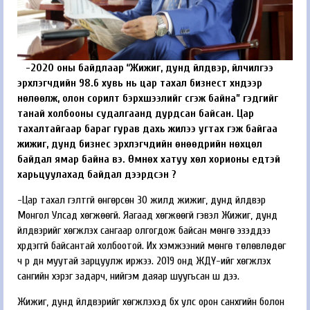
-2020 оны байдлаар “Жижиг, дунд үйлдвэр, үйлчилгээ
эрхлэгчдийн 98.6 хувь нь цар тахал бизнест хүндээр
нөлөөлж, олон сорилт бэрхшээлийг үүсгэж байна” гэдгийг
танай холбооны судалгаанд дурдсан байсан. Цар
тахалтайгаар бараг гурав дахь жилээ угтах гэж байгаа
жижиг, дунд бизнес эрхлэгчдийн өнөөдрийн нөхцөл
байдал ямар байна вэ. Өмнөх хатуу хөл хорионы үеүдтэй
харьцуулахад байдал дээрдсэн үү?
-Цар тахал гэлтгүй өнгөрсөн 30 жилд жижиг, дунд үйлдвэр
Монгол Улсад хөгжөөгүй. Яагаад хөгжөөгүй гэвэл Жижиг, дунд
үйлдвэрийг хөгжүүлэх сангаар олгогдож байсан мөнгө эзэддээ
хүрдэггүй байсантай холбоотой. Их хэмжээний мөнгө төлөвлөдөг
ч үр дүн муутай зарцуулж иржээ. 2019 онд ЖДҮ-ийг хөгжүүлэх
сангийн хэрэг задарч, нийгэм даяар шуугьсан шүү дээ.
Жижиг, дунд үйлдвэрийг хөгжүүлэхэд бүх улс орон санхүүгийн болон