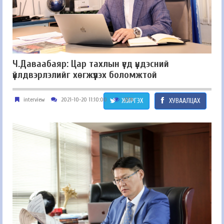
Ч.Даваабаяр: Цар тахлын үед үндэсний
үйлдвэрлэлийг хөгжүүлэх боломжтой
interview
2021-10-20 11:10:00
2374
ЖИРГЭХ
ХУВААЛЦАХ