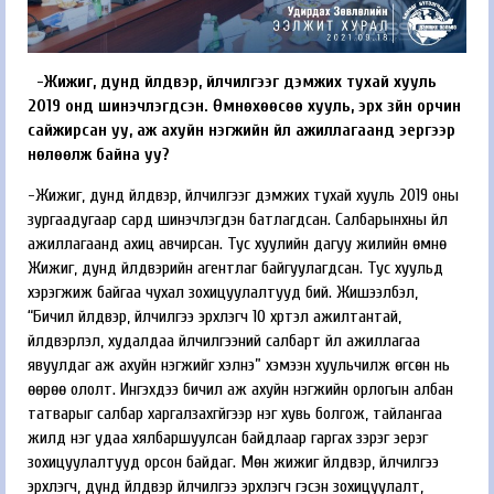
-Жижиг, дунд үйлдвэр, үйлчилгээг дэмжих тухай хууль
2019 онд шинэчлэгдсэн. Өмнөхөөсөө хууль, эрх зүйн орчин
сайжирсан уу, аж ахуйн нэгжийн үйл ажиллагаанд эергээр
нөлөөлж байна уу?
-Жижиг, дунд үйлдвэр, үйлчилгээг дэмжих тухай хууль 2019 оны
зургаадугаар сард шинэчлэгдэн батлагдсан. Салбарынхны үйл
ажиллагаанд ахиц авчирсан. Тус хуулийн дагуу жилийн өмнө
Жижиг, дунд үйлдвэрийн агентлаг байгуу­лагдсан. Тус хуульд
хэрэгжиж байгаа чухал зохицуулалтууд бий. Жишээлбэл,
“Бичил үйлдвэр, үйлчилгээ эрхлэгч 10 хүртэл ажилтантай,
үйлдвэрлэл, худалдаа үйлчилгээний салбарт үйл ажиллагаа
явуулдаг аж ахуйн нэгжийг хэлнэ” хэмээн хуульчилж өгсөн нь
өөрөө ололт. Ингэхдээ бичил аж ахуйн нэгжийн орлогын албан
татварыг салбар харгалзахгүйгээр нэг хувь болгож, тайлангаа
жилд нэг удаа хялбаршуулсан байдлаар гаргах зэрэг эерэг
зохицуулалтууд орсон байдаг. Мөн жижиг үйлдвэр, үйлчилгээ
эрхлэгч, дунд үйлдвэр үйлчилгээ эрхлэгч гэсэн зохицуулалт,