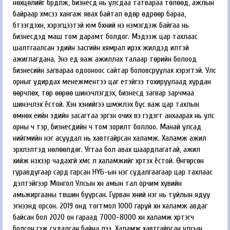
нөхцөлийг бүрдүүлж, бизнесүүд нь улсдаа татвараа төлөөд, ажлын
байраар хүмүүсээ хангаж явах байтал өдөр өдрөөр бараа,
бүтээгдэхүүн, хэрэгцээтэй юм бүхний үнэ нэмэгдэж байгаа нь
бизнесүүдэд маш том дарамт болдог. Мэдээж цар тахлаас
шалтгаалсан эдийн засгийн хямрал ирэх жилүүдэд илүүтэй
ажиглагдана. Энэ үед яаж ажиллах талаар төрийн болоод
бизнесийн загвараа одооноос сайтар боловсруулах хэрэгтэй. Улс
орныг удирдах менежментээ цаг үетэйгээ тохируулаад хурдан
өөрчлөх, төр өөрөө шинэчлэгдэх, бизнесүүд загвар зарчмаа
шинэчлэх ёстой. Хэн хэнийгээ шүүмжлэх бус яаж цар тахлын
өмнөх үеийн эдийн засагтаа эргэн очих вэ гэдэгт анхаарах нь улс
орны ч тэр, бизнесүүдийн ч том зорилт боллоо. Манай улсад
нийгмийн нэг асуудал нь хавтгайрсан халамж. Халамж ажил
эрхлэлтэд нөлөөлдөг. Угтаа бол авах шаардлагатай, ажил
хийж үнэхээр чадахгүй хүмүүс л халамжийг хүртэх ёстой. Өнгөрсөн
гуравдугаар сард гарсан НҮБ-ын нэг судалгаагаар цар тахлаас
үүдэлтэйгээр Монгол Улсын хүн амын тал орчим хувийн
амьжиргааны түвшин буурсан. Гурван хүний нэг нь туйлын ядуу
эгнээнд орсон. 2019 онд тогтмол 1000 гаруй хүн халамж авдаг
байсан бол 2020 он гараад 7000-8000 хүн халамж хүртэгч
болсон гэж судалсан байна лээ. Халамж хавтгайрсан улсын