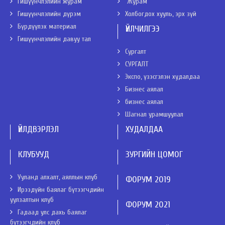
Гишүүнчлэлийн журам
Журам
Гишүүнчлэлийн дүрэм
Холбогдох хууль, эрх зүй
Бүрдүүлэх материал
ҮЙЛЧИЛГЭЭ
Гишүүнчлэлийн давуу тал
Сургалт
СУРГАЛТ
Экспо, үзэсгэлэн худалдаа
Бизнес аялал
бизнес аялал
Шагнал урамшуулал
ҮЙЛДВЭРЛЭЛ
ХУДАЛДАА
КЛУБУУД
ЗУРГИЙН ЦОМОГ
Ууланд алхалт, аяллын клуб
ФОРУМ 2019
Ирээдүйн баялаг бүтээгчдийн
уулзалтын клуб
ФОРУМ 2021
Гадаад улс дахь баялаг
бүтээгчдийн клуб