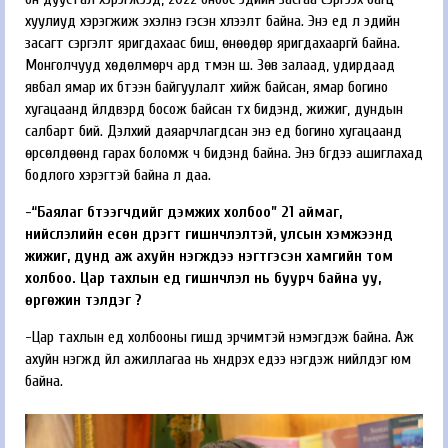
хуулиуд хэрэгжиж эхэлнэ гэсэн хүлээлт байна. Энэ үед л эдийн
засагт сэргэлт яригдахаас биш, өнөөдөр яригдахааргүй байна.
Монголчууд хөдөлмөрч ард түмэн шүү. Зөв залаад, удирдаад
явбал ямар их бүтээн байгуулалт хийж байсан, ямар богино
хугацаанд үйлдвэрүүд босож байсан түүх бидэнд, жижиг, дундын
салбарт бий. Дэлхий даяарчлагдсан энэ үед богино хугацаанд
өрсөлдөөнд гарах боломж ч бидэнд байна. Энэ бүгдээ ашиглахад
бодлого хэрэгтэй байна л даа.
-“Баялаг бүтээгчдийг дэмжих холбоо” 21 аймаг,
нийслэлийн есөн дүүрэгт гишүүнчлэлтэй, улсын хэмжээнд
жижиг, дунд аж ахуйн нэгжүүдээ нэгтгэсэн хамгийн том
холбоо. Цар тахлын үед гишүүнчлэл нь буурч байна уу,
өргөжин тэлдэг үү?
-Цар тахлын үед холбооны гишүүд эрчимтэй нэмэгдэж байна. Аж
ахуйн нэгжүүд үйл ажиллагаа нь хүндрэх үедээ нэгдэж нийлдэг юм
байна.