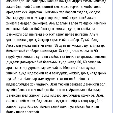
ажилладаг. Энэ салбарын нөхцөл байдал хүндрэх тусам нийгэмд
ажилгүйдэл бий болно, ажилгүй хүмүүс хэрэг, зөрчилд холбогдоно,
архидалт үүснэ. Ядуурна. Нийгмийн хар бараан үзэгдлүүд ихэсдэг.
Хүмүүс гадуур сэлгүүцэж, хэрэг зөрчилд холбогдох завгүй ажил
хийвэл амьдрал сайжирна. Амьдралын төлөө тэмцэнэ. Хамгийн
их ажлын байрыг бий болгодог жижиг, дундын салбараа
дэмжихгүй бол нийгэмд энэ мэт сөрөг нөлөө их гарна. Аль ч
улсад жижиг, дунд үйлдвэр стратегийн салбар. Тухайлбал,
Австрали улсад нийт хүн амын 98 хувь нь жижиг, дунд үйлдвэр,
үйлчилгээний салбарт ажилладаг. Хятад улсын хүн амын 90
гаруй хувь жижиг, дундын салбартаа үйлчилгээ эрхэлж, чинээлэг
дундаж давхаргыг бий болгохын тулд жилд 60, 60 саяар нь
ард түмнээ ядуурлаас гаргаж байна. Монгол Улсын хувьд
жижиг, дунд үйлдвэрийн яам байгуулж, жижиг, дунд үйлдвэрийн
тусгайлсан банкаар дамжуулж зээл олгохгүй л бол зээл
үйлдвэрлэгчдээ хүрч чадахгүй. Зээл төрийн банкаар дамжихгүй бол
хувийн банк хэзээ ч шийдэл биш гэсэн үг. Арилжааны банкаар
дамжсан зээл жижиг, дунд үйлдвэр эрхлэгчдэд хүрэхгүй ээ. Зээл,
санхүүжилтийг хүргэх, бодлогын асуудлыг шийдэх ганц гарц бол
жижиг, дунд үйлдвэр, үйлчилгээний яам, тусгайлсан банктай
болох шаардлагатай.