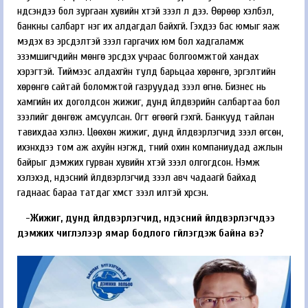
үндсэндээ бол зургаан хувийн хүүтэй зээл л дээ. Өөрөөр хэлбэл,
банкны салбарт нэг их алдагдал байхгүй. Гэхдээ бас юмыг яаж
мэдэх вэ эрсдэлтэй зээл гаргачих юм бол хадгаламж
эзэмшигчдийн мөнгө эрсдэх учраас болгоомжтой хандах
хэрэгтэй. Тиймээс алдахгүйн тулд барьцаа хөрөнгө, эргэлтийн
хөрөнгө сайтай боломжтой газруудад зээл өгнө. Бизнес нь
хамгийн их доголдсон жижиг, дунд үйлдвэрийн салбартаа бол
зээлийг дөнгөж амсуулсан. Огт өгөөгүй гэхгүй. Банкууд тайлан
тавихдаа хэлнэ. Цөөхөн жижиг, дунд үйлдвэрлэгчид зээл өгсөн,
ихэнхдээ том аж ахуйн нэгжүүд, түүний охин компаниудад ажлын
байрыг дэмжих гурван хувийн хүүтэй зээл олгогдсон. Нэмж
хэлэхэд, үндэсний үйлдвэрлэгчид зээл авч чадаагүй байхад
гаднаас бараа татдаг хүмүүст зээл илүүтэй хүрсэн.
-Жижиг, дунд үйлдвэр­лэгчид, үндэсний үйлдвэр­лэгчдээ
дэмжих чиглэлээр ямар бодлого үгүйлэгдэж байна вэ?