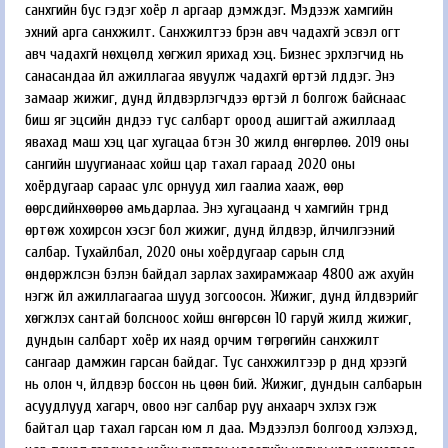
санхүүгийн бус гэдэг хоёр л аргаар дэмждэг. Мэдээж хамгийн
эхний арга санхүүжилт. Санхүүжилтээ бүрэн авч чадахгүй эсвэл огт
авч чадахгүй нөхцөлд хөгжил ярихад хэцүү. Бизнес эрхлэгчид нь
санасандаа үйл ажиллагаа явуулж чадахгүй өртэй үлддэг. Энэ
замаар жижиг, дунд үйлдвэрлэгчдээ өртэй л болгож байснаас
биш яг эцсийн дүндээ тус салбарт ороод ашигтай ажиллаад
явахад маш хэцүү цаг хугацаа бүтэн 30 жилд өнгөрлөө. 2019 оны
сангийн шуугианаас хойш цар тахал гараад 2020 оны
хоёрдугаар сараас улс орнууд хил гаалиа хааж, өөр
өөрсдийнхөөрөө амьдарлаа. Энэ хугацаанд ч хамгийн түрүүнд
өртөж хохирсон хэсэг бол жижиг, дунд үйлдвэр, үйлчилгээний
салбар. Тухайлбал, 2020 оны хоёрдугаар сарын сүүлд
өндөржүүлсэн бэлэн байдал зарлах захирамжаар 4800 аж ахуйн
нэгж үйл ажиллагаагаа шууд зогсоосон. Жижиг, дунд үйлдвэрийг
хөгжүүлэх сантай болсноос хойш өнгөрсөн 10 гаруй жилд жижиг,
дундын салбарт хоёр их наяд орчим төгрөгийн санхүүжилт
сангаар дамжин гарсан байдаг. Тус санхүүжилтээр үр дүнд хүрээгүй
нь олон ч, үйлдвэр боссон нь цөөн бий. Жижиг, дундын салбарын
асуудлууд хагарч, овоо нэг салбар руу анхаарч эхлэх гэж
байтал цар тахал гарсан юм л даа. Мэдээлэл болгоод хэлэхэд,