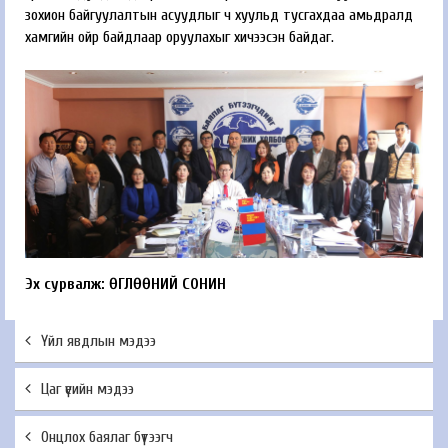
зохион байгуулалтын асуудлыг ч хуульд тусгахдаа амьдралд
хамгийн ойр байдлаар оруулахыг хичээсэн байдаг.
Эх сурвалж: ӨГЛӨӨНИЙ СОНИН
Үйл явдлын мэдээ
Цаг үеийн мэдээ
Онцлох баялаг бүтээгч