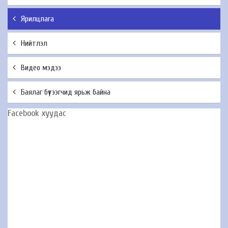
Ярилцлага
Нийтлэл
Видео мэдээ
Баялаг бүтээгчид ярьж байна
Facebook хуудас