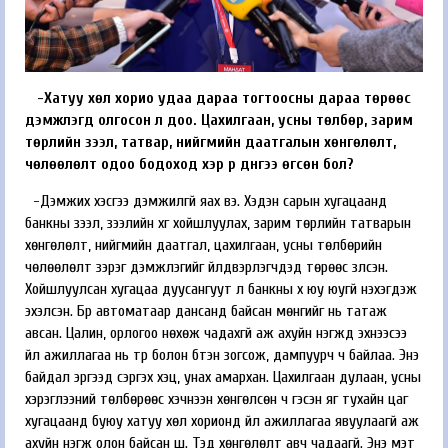
-Хатуу хөл хорио удаа дараа тогтоосны дараа төрөөс
дэмжлэгүүд олгосон л доо. Цахилгаан, усны төлбөр, зарим
төрлийн зээл, татвар, нийгмийн даатгалын хөнгөлөлт,
чөлөөлөлт одоо бодоход хэр үр дүнгээ өгсөн бол?
-Дэмжих хэсгээ дэмжилгүй яах вэ. Хэдэн сарын хугацаанд
банкны зээл, зээлийн хүүг хойшлуулах, зарим төрлийн татварын
хөнгөлөлт, нийгмийн даатгал, цахилгаан, усны төлбөрийн
чөлөөлөлт зэрэг дэмжлэгийг үйлдвэрлэгчдэд төрөөс үзүүлсэн.
Хойшлуулсан хугацаа дуусангуут л банкны хүү юу юугүй нэхэгдэж
эхэлсэн. Бүр автоматаар дансанд байсан мөнгийг нь татаж
авсан. Цалин, орлогоо нөхөж чадахгүй аж ахуйн нэгжүүд эхнээсээ
үйл ажиллагаа нь түр болон бүтэн зогсож, дампуурч ч байлаа. Энэ
байдал эргээд сэргэх хэцүү, унах амархан. Цахилгаан дулаан, усны
хэрэглээний төлбөрөөс хэчнээн хөнгөлсөн ч гэсэн яг тухайн цаг
хугацаанд буюу хатуу хөл хорионд үйл ажиллагаа явуулаагүй аж
ахуйн нэгж олон байсан шүү. Тэд хөнгөлөлт авч чадаагүй. Энэ мэт