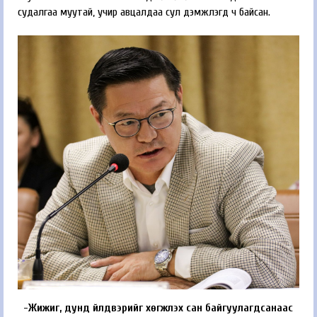
судалгаа муутай, учир авцалдаа сул дэмжлэгүүд ч байсан.
-Жижиг, дунд үйлд­вэрийг хөгжүүлэх сан байгуулагдсанаас