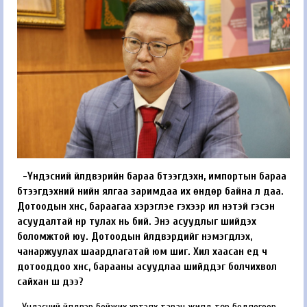
-Үндэсний үйлдвэрийн бараа бүтээгдэхүүн, импортын бараа
бүтээгдэхүүний үнийн ялгаа заримдаа их өндөр байна л даа.
Дотоодын хүнс, бараагаа хэрэглэе гэхээр илүү үнэтэй гэсэн
асуудалтай нүүр тулах нь бий. Энэ асуудлыг шийдэх
боломжтой юу. Дотоодын үйлдвэрүүдийг нэмэгдүүлэх,
чанаржуулах шаардлагатай юм шиг. Хил хаасан үед ч
дотооддоо хүнс, барааны асуудлаа шийддэг болчихвол
сайхан шүү дээ?