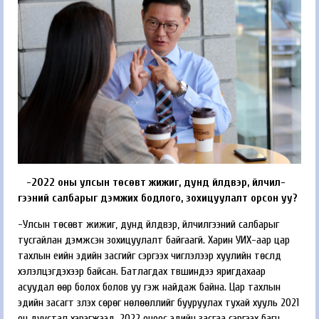
-2022 оны улсын төсөвт жижиг, дунд үйлдвэр, үйлчил­
гээний салбарыг дэмжих бод­лого, зохицуулалт орсон уу?
-Улсын төсөвт жижиг, дунд үйлдвэр, үйлчилгээний салбарыг
тусгайлан дэмжсэн зохицуулалт байгаагүй. Харин УИХ-аар цар
тахлын үеийн эдийн засгийг сэргээх чиглэлээр хуулийн төслүүд
хэлэлцэгдэхээр байсан. Батлагдах түвшиндээ яригдахаар
асуудал өөр болох болов уу гэж найдаж байна. Цар тахлын
эдийн засагт үзүүлэх сөрөг нөлөөллийг бууруулах тухай хууль 2021
он дуустал хэрэгжээд, 2022 оноос эдийн засгаа сэргээх багц