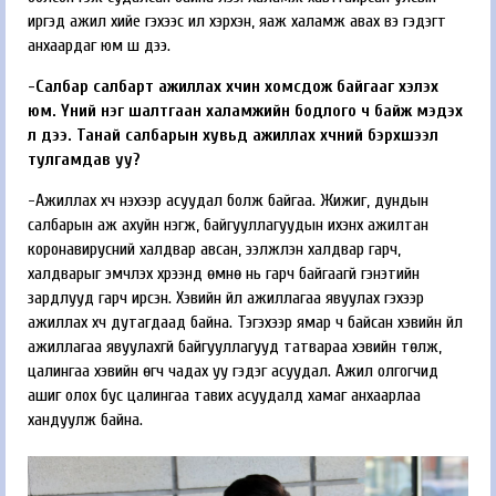
иргэд ажил хийе гэхээс илүү хэрхэн, яаж халамж авах вэ гэдэгт
анхаардаг юм шүү дээ.
-Салбар салбарт ажиллах хүчин хомсдож байгааг хэлэх
юм. Үүний нэг шалтгаан халамжийн бодлого ч байж мэдэх
л дээ. Танай салбарын хувьд ажиллах хүчний бэрхшээл
тулгамдав уу?
-Ажиллах хүч үнэхээр асуудал болж байгаа. Жижиг, дундын
салбарын аж ахуйн нэгж, байгууллагуудын ихэнх ажилтан
коронавирусний халдвар авсан, ээлжлэн халдвар гарч,
халдварыг эмчлэх хүрээнд өмнө нь гарч байгаагүй гэнэтийн
зардлууд гарч ирсэн. Хэвийн үйл ажиллагаа явуулах гэхээр
ажиллах хүч дутагдаад байна. Тэгэхээр ямар ч байсан хэвийн үйл
ажиллагаа явуулахгүй байгууллагууд татвараа хэвийн төлж,
цалингаа хэвийн өгч чадах уу гэдэг асуудал. Ажил олгогчид
ашиг олох бус цалингаа тавих асуудалд хамаг анхаарлаа
хандуулж байна.