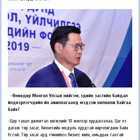
-Өнөөдөр Монгол Улсын нийгэм, эдийн засгийн байдал
үйлдвэрлэгчдийн үйл ажиллагаанд мэдээж нөлөөлж байгаа
байх?
-Цар тахал дижитал хөгжлийг 10 жилээр хурдасгалаа. Цаг үеэ
дагаж төр засаг, бизнесийн модуль хурдтай өөрчлөгдөж байх
ёстой. Төр засаг ард түмнийхээ бизнес хийх, амьдрах таатай