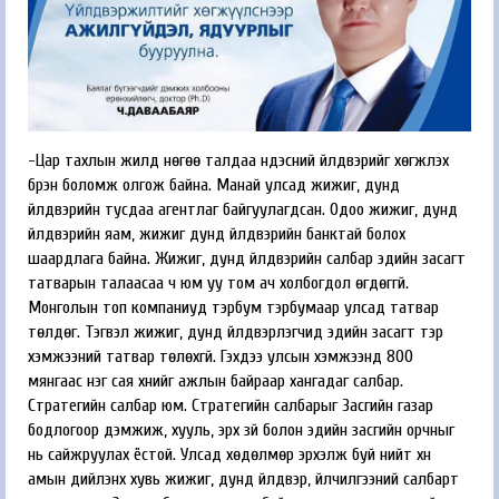
-Цар тахлын жилүүд нөгөө талдаа үндэсний үйлдвэрийг хөгжүүлэх
бүрэн боломж олгож байна. Манай улсад жижиг, дунд
үйлдвэрийн тусдаа агентлаг байгуулагдсан. Одоо жижиг, дунд
үйлдвэрийн яам, жижиг дунд үйлдвэрийн банктай болох
шаардлага байна. Жижиг, дунд үйлдвэрийн салбар эдийн засагт
татварын талаасаа ч юм уу том ач холбогдол өгдөггүй.
Монголын топ компаниуд тэрбум тэрбумаар улсад татвар
төлдөг. Тэгвэл жижиг, дунд үйлдвэрлэгчид эдийн засагт тэр
хэмжээний татвар төлөхгүй. Гэхдээ улсын хэмжээнд 800
мянгаас нэг сая хүнийг ажлын байраар хангадаг салбар.
Стратегийн салбар юм. Стратегийн салбарыг Засгийн газар
бодлогоор дэмжиж, хууль, эрх зүй болон эдийн засгийн орчныг
нь сайжруулах ёстой. Улсад хөдөлмөр эрхэлж буй нийт хүн
амын дийлэнх хувь жижиг, дунд үйлдвэр, үйлчилгээний салбарт