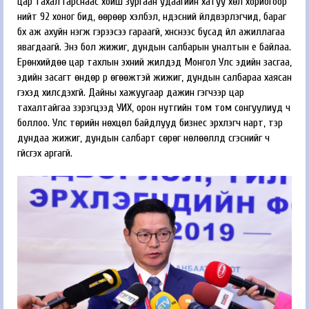
цар тахал гарснаас хойш зургаан удаагийн хатуу хөл хориогоор
нийт 92 хоног бид, өөрөөр хэлбэл, үндэсний үйлдвэрлэгчид, бараг
бүх аж ахуйн нэгж гэрээсээ гараагүй, хүнснээс бусад үйл ажиллагаа
явагдаагүй. Энэ бол жижиг, дундын салбарын уналтын үе байлаа.
Ерөнхийдөө цар тахлын эхний жилүүдэд Монгол Улс эдийн засгаа,
эдийн засагт өндөр үр өгөөжтэй жижиг, дундын салбараа хаясан
гэхэд хилсдэхгүй. Дайны хажуугаар дажин гэгчээр цар
тахалтайгаа зэрэгцээд УИХ, орон нутгийн том том сонгуулиуд ч
боллоо. Улс төрийн нөхцөл байдлууд бизнес эрхлэгч нарт, тэр
дундаа жижиг, дундын салбарт сөрөг нөлөөллүүд үүсгэснийг ч
үгүйсгэх аргагүй.