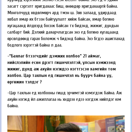
засагт сэргэлт яригдахаас биш, өнөөдөр яригдахааргүй байна.
Монголчууд хөдөлмөрч ард түмэн шүү. Зөв залаад, удирдаад
явбал ямар их бүтээн байгуулалт хийж байсан, ямар богино
хугацаанд үйлдвэрүүд босож байсан түүх бидэнд, жижиг, дундын
салбарт бий. Дэлхий даяарчлагдсан энэ үед богино хугацаанд
өрсөлдөөнд гарах боломж ч бидэнд байна. Энэ бүгдээ ашиглахад
бодлого хэрэгтэй байна л даа.
-“Баялаг бүтээгчдийг дэмжих холбоо” 21 аймаг,
нийслэлийн есөн дүүрэгт гишүүнчлэлтэй, улсын хэмжээнд
жижиг, дунд аж ахуйн нэгжүүдээ нэгтгэсэн хамгийн том
холбоо. Цар тахлын үед гишүүнчлэл нь буурч байна уу,
өргөжин тэлдэг үү?
-Цар тахлын үед холбооны гишүүд эрчимтэй нэмэгдэж байна. Аж
ахуйн нэгжүүд үйл ажиллагаа нь хүндрэх үедээ нэгдэж нийлдэг юм
байна.