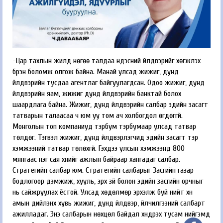
-Цар тахлын жилүүд нөгөө талдаа үндэсний үйлдвэрийг хөгжүүлэх
бүрэн боломж олгож байна. Манай улсад жижиг, дунд
үйлдвэрийн тусдаа агентлаг байгуулагдсан. Одоо жижиг, дунд
үйлдвэрийн яам, жижиг дунд үйлдвэрийн банктай болох
шаардлага байна. Жижиг, дунд үйлдвэрийн салбар эдийн засагт
татварын талаасаа ч юм уу том ач холбогдол өгдөггүй.
Монголын топ компаниуд тэрбум тэрбумаар улсад татвар
төлдөг. Тэгвэл жижиг, дунд үйлдвэрлэгчид эдийн засагт тэр
хэмжээний татвар төлөхгүй. Гэхдээ улсын хэмжээнд 800
мянгаас нэг сая хүнийг ажлын байраар хангадаг салбар.
Стратегийн салбар юм. Стратегийн салбарыг Засгийн газар
бодлогоор дэмжиж, хууль, эрх зүй болон эдийн засгийн орчныг
нь сайжруулах ёстой. Улсад хөдөлмөр эрхэлж буй нийт хүн
амын дийлэнх хувь жижиг, дунд үйлдвэр, үйлчилгээний салбарт
ажилладаг. Энэ салбарын нөхцөл байдал хүндрэх тусам нийгэмд