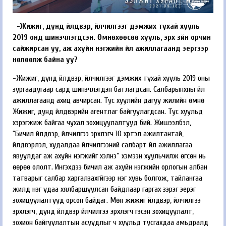
-Жижиг, дунд үйлдвэр, үйлчилгээг дэмжих тухай хууль
2019 онд шинэчлэгдсэн. Өмнөхөөсөө хууль, эрх зүйн орчин
сайжирсан уу, аж ахуйн нэгжийн үйл ажиллагаанд эергээр
нөлөөлж байна уу?
-Жижиг, дунд үйлдвэр, үйлчилгээг дэмжих тухай хууль 2019 оны
зургаадугаар сард шинэчлэгдэн батлагдсан. Салбарынхны үйл
ажиллагаанд ахиц авчирсан. Тус хуулийн дагуу жилийн өмнө
Жижиг, дунд үйлдвэрийн агентлаг байгуу­лагдсан. Тус хуульд
хэрэгжиж байгаа чухал зохицуулалтууд бий. Жишээлбэл,
“Бичил үйлдвэр, үйлчилгээ эрхлэгч 10 хүртэл ажилтантай,
үйлдвэрлэл, худалдаа үйлчилгээний салбарт үйл ажиллагаа
явуулдаг аж ахуйн нэгжийг хэлнэ” хэмээн хуульчилж өгсөн нь
өөрөө ололт. Ингэхдээ бичил аж ахуйн нэгжийн орлогын албан
татварыг салбар харгалзахгүйгээр нэг хувь болгож, тайлангаа
жилд нэг удаа хялбаршуулсан байдлаар гаргах зэрэг эерэг
зохицуулалтууд орсон байдаг. Мөн жижиг үйлдвэр, үйлчилгээ
эрхлэгч, дунд үйлдвэр үйлчилгээ эрхлэгч гэсэн зохицуулалт,
зохион байгуулалтын асуудлыг ч хуульд тусгахдаа амьдралд