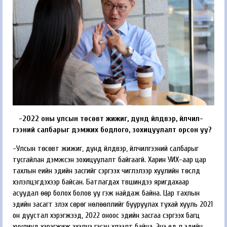
-2022 оны улсын төсөвт жижиг, дунд үйлдвэр, үйлчил­
гээний салбарыг дэмжих бод­лого, зохицуулалт орсон уу?
-Улсын төсөвт жижиг, дунд үйлдвэр, үйлчилгээний салбарыг
тусгайлан дэмжсэн зохицуулалт байгаагүй. Харин УИХ-аар цар
тахлын үеийн эдийн засгийг сэргээх чиглэлээр хуулийн төслүүд
хэлэлцэгдэхээр байсан. Батлагдах түвшиндээ яригдахаар
асуудал өөр болох болов уу гэж найдаж байна. Цар тахлын
эдийн засагт үзүүлэх сөрөг нөлөөллийг бууруулах тухай хууль 2021
он дуустал хэрэгжээд, 2022 оноос эдийн засгаа сэргээх багц
хуулиуд хэрэгжиж эхэлнэ гэсэн хүлээлт байна. Энэ үед л эдийн