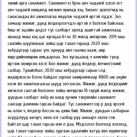
эхний арга санхүүжилт. Санхүүжилтээ бүрэн авч чадахгүй эсвэл огт
авч чадахгүй нөхцөлд хөгжил ярихад хэцүү. Бизнес эрхлэгчид нь
санасандаа үйл ажиллагаа явуулж чадахгүй өртэй үлддэг. Энэ
замаар жижиг, дунд үйлдвэрлэгчдээ өртэй л болгож байснаас
биш яг эцсийн дүндээ тус салбарт ороод ашигтай ажиллаад
явахад маш хэцүү цаг хугацаа бүтэн 30 жилд өнгөрлөө. 2019 оны
сангийн шуугианаас хойш цар тахал гараад 2020 оны
хоёрдугаар сараас улс орнууд хил гаалиа хааж, өөр
өөрсдийнхөөрөө амьдарлаа. Энэ хугацаанд ч хамгийн түрүүнд
өртөж хохирсон хэсэг бол жижиг, дунд үйлдвэр, үйлчилгээний
салбар. Тухайлбал, 2020 оны хоёрдугаар сарын сүүлд
өндөржүүлсэн бэлэн байдал зарлах захирамжаар 4800 аж ахуйн
нэгж үйл ажиллагаагаа шууд зогсоосон. Жижиг, дунд үйлдвэрийг
хөгжүүлэх сантай болсноос хойш өнгөрсөн 10 гаруй жилд жижиг,
дундын салбарт хоёр их наяд орчим төгрөгийн санхүүжилт
сангаар дамжин гарсан байдаг. Тус санхүүжилтээр үр дүнд хүрээгүй
нь олон ч, үйлдвэр боссон нь цөөн бий. Жижиг, дундын салбарын
асуудлууд хагарч, овоо нэг салбар руу анхаарч эхлэх гэж
байтал цар тахал гарсан юм л даа. Мэдээлэл болгоод хэлэхэд,
цар тахал гарснаас хойш зургаан удаагийн хатуу хөл хориогоор