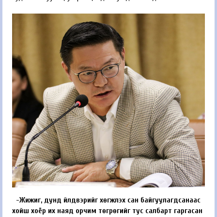
-Жижиг, дунд үйлд­вэрийг хөгжүүлэх сан байгуулагдсанаас
хойш хоёр их наяд орчим төгрөгийг тус салбарт гаргасан