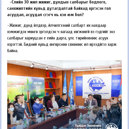
-Сүүлийн 30 жил жижиг, дундын салбарыг бодлого,
санхүүжилтийн хувьд дутагдалтай байхад хүргэсэн гол
асуудал, асуудал үүсгэгч нь хэн юм бол?
-Жижиг, дунд үйлдвэр, үйлчилгээний салбарт их наядаар
хэмжигдэх мөнгө эргэлдсэн ч яагаад хөгжөөгүй вэ гэдгийг энэ
салбарыг хариуцсан үе үеийн дарга, улс төрийнхнөөс асуух
хэрэгтэй. Бидний хувьд өнгөрснөө сөхөхөөс илүү ирээдүйгээ харж
байна.