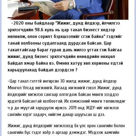
-2020 оны байдлаар “Жижиг, дунд үйлдвэр, үйлчилгээ
эрхлэгчдийн 98.6 хувь нь цар тахал бизнест хүндээр
нөлөөлж, олон сорилт бэрхшээлийг үүсгэж байна” гэдгийг
танай холбооны судалгаанд дурдсан байсан. Цар
тахалтайгаар бараг гурав дахь жилээ угтах гэж байгаа
жижиг, дунд бизнес эрхлэгчдийн өнөөдрийн нөхцөл
байдал ямар байна вэ. Өмнөх хатуу хөл хорионы үеүдтэй
харьцуулахад байдал дээрдсэн үү?
-Цар тахал гэлтгүй өнгөрсөн 30 жилд жижиг, дунд үйлдвэр
Монгол Улсад хөгжөөгүй. Яагаад хөгжөөгүй гэвэл Жижиг, дунд
үйлдвэрийг хөгжүүлэх сангаар олгогдож байсан мөнгө эзэддээ
хүрдэггүй байсантай холбоотой. Их хэмжээний мөнгө төлөвлөдөг
ч үр дүн муутай зарцуулж иржээ. 2019 онд ЖДҮ-ийг хөгжүүлэх
сангийн хэрэг задарч, нийгэм даяар шуугьсан шүү дээ.
Жижиг, дунд үйлдвэрийг хөгжүүлэхэд бүх улс орон санхүүгийн болон
санхүүгийн бус гэдэг хоёр л аргаар дэмждэг. Мэдээж хамгийн