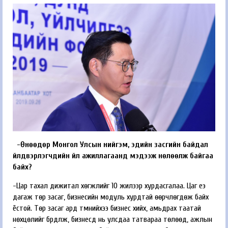
-Өнөөдөр Монгол Улсын нийгэм, эдийн засгийн байдал
үйлдвэрлэгчдийн үйл ажиллагаанд мэдээж нөлөөлж байгаа
байх?
-Цар тахал дижитал хөгжлийг 10 жилээр хурдасгалаа. Цаг үеэ
дагаж төр засаг, бизнесийн модуль хурдтай өөрчлөгдөж байх
ёстой. Төр засаг ард түмнийхээ бизнес хийх, амьдрах таатай
нөхцөлийг бүрдүүлж, бизнесүүд нь улсдаа татвараа төлөөд, ажлын