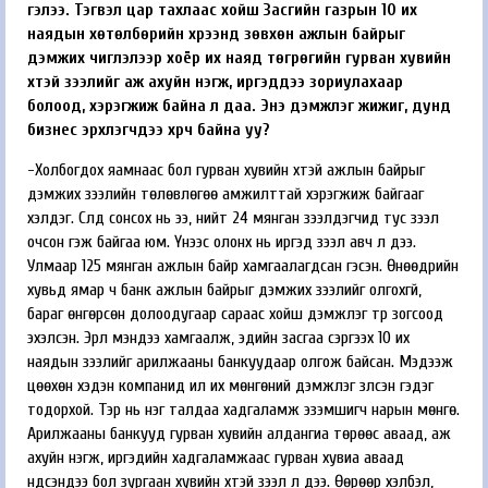
гэлээ. Тэгвэл цар тахлаас хойш Засгийн газрын 10 их
наядын хөтөлбөрийн хүрээнд зөвхөн ажлын байрыг
дэмжих чиглэлээр хоёр их наяд төгрөгийн гурван хувийн
хүүтэй зээлийг аж ахуйн нэгж, иргэддээ зориулахаар
болоод, хэрэгжиж байна л даа. Энэ дэмжлэг жижиг, дунд
бизнес эрхлэгчдээ хүрч байна уу?
-Холбогдох яамнаас бол гурван хувийн хүүтэй ажлын байрыг
дэмжих зээлийн төлөвлөгөө амжилттай хэрэгжиж байгааг
хэлдэг. Сүүлд сонсох нь ээ, нийт 24 мянган зээлдэгчид тус зээл
очсон гэж байгаа юм. Үүнээс олонх нь иргэд зээл авч л дээ.
Улмаар 125 мянган ажлын байр хамгаалагдсан гэсэн. Өнөөдрийн
хувьд ямар ч банк ажлын байрыг дэмжих зээлийг олгохгүй,
бараг өнгөрсөн долоодугаар сараас хойш дэмжлэг түр зогсоод
эхэлсэн. Эрүүл мэндээ хамгаалж, эдийн засгаа сэргээх 10 их
наядын зээлийг арилжааны банкуудаар олгож байсан. Мэдээж
цөөхөн хэдэн компанид илүү их мөнгөний дэмжлэг үзүүлсэн гэдэг
тодорхой. Тэр нь нэг талдаа хадгаламж эзэмшигч нарын мөнгө.
Арилжааны банкууд гурван хувийн алдангиа төрөөс аваад, аж
ахуйн нэгж, иргэдийн хадгаламжаас гурван хувиа аваад
үндсэндээ бол зургаан хувийн хүүтэй зээл л дээ. Өөрөөр хэлбэл,