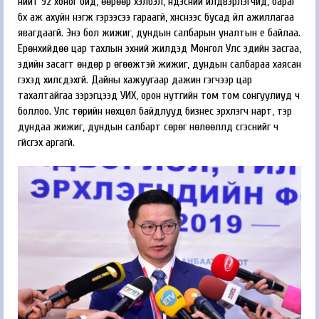
нийт 92 хоног бид, өөрөөр хэлбэл, үндэсний үйлдвэрлэгчид, бараг
бүх аж ахуйн нэгж гэрээсээ гараагүй, хүнснээс бусад үйл ажиллагаа
явагдаагүй. Энэ бол жижиг, дундын салбарын уналтын үе байлаа.
Ерөнхийдөө цар тахлын эхний жилүүдэд Монгол Улс эдийн засгаа,
эдийн засагт өндөр үр өгөөжтэй жижиг, дундын салбараа хаясан
гэхэд хилсдэхгүй. Дайны хажуугаар дажин гэгчээр цар
тахалтайгаа зэрэгцээд УИХ, орон нутгийн том том сонгуулиуд ч
боллоо. Улс төрийн нөхцөл байдлууд бизнес эрхлэгч нарт, тэр
дундаа жижиг, дундын салбарт сөрөг нөлөөллүүд үүсгэснийг ч
үгүйсгэх аргагүй.