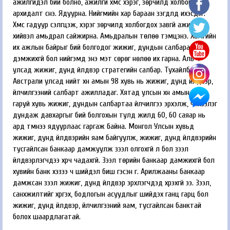
ажилгүйдэл бий болно, ажилгүй хүмүүс хэрэг, зөрчилд холбогдоно,
архидалт үүснэ. Ядуурна. Нийгмийн хар бараан үзэгдлүүд ихэсдэг.
Хүмүүс гадуур сэлгүүцэж, хэрэг зөрчилд холбогдох завгүй ажил
хийвэл амьдрал сайжирна. Амьдралын төлөө тэмцэнэ. Хамгийн
их ажлын байрыг бий болгодог жижиг, дундын салбараа
дэмжихгүй бол нийгэмд энэ мэт сөрөг нөлөө их гарна. Аль ч
улсад жижиг, дунд үйлдвэр стратегийн салбар. Тухайлбал,
Австрали улсад нийт хүн амын 98 хувь нь жижиг, дунд үйлдвэр,
үйлчилгээний салбарт ажилладаг. Хятад улсын хүн амын 90
гаруй хувь жижиг, дундын салбартаа үйлчилгээ эрхэлж, чинээлэг
дундаж давхаргыг бий болгохын тулд жилд 60, 60 саяар нь
ард түмнээ ядуурлаас гаргаж байна. Монгол Улсын хувьд
жижиг, дунд үйлдвэрийн яам байгуулж, жижиг, дунд үйлдвэрийн
тусгайлсан банкаар дамжуулж зээл олгохгүй л бол зээл
үйлдвэрлэгчдээ хүрч чадахгүй. Зээл төрийн банкаар дамжихгүй бол
хувийн банк хэзээ ч шийдэл биш гэсэн үг. Арилжааны банкаар
дамжсан зээл жижиг, дунд үйлдвэр эрхлэгчдэд хүрэхгүй ээ. Зээл,
санхүүжилтийг хүргэх, бодлогын асуудлыг шийдэх ганц гарц бол
жижиг, дунд үйлдвэр, үйлчилгээний яам, тусгайлсан банктай
болох шаардлагатай.