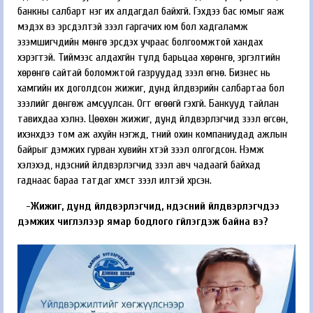
банкны салбарт нэг их алдагдал байхгүй. Гэхдээ бас юмыг яаж
мэдэх вэ эрсдэлтэй зээл гаргачих юм бол хадгаламж
эзэмшигчдийн мөнгө эрсдэх учраас болгоомжтой хандах
хэрэгтэй. Тиймээс алдахгүйн тулд барьцаа хөрөнгө, эргэлтийн
хөрөнгө сайтай боломжтой газруудад зээл өгнө. Бизнес нь
хамгийн их доголдсон жижиг, дунд үйлдвэрийн салбартаа бол
зээлийг дөнгөж амсуулсан. Огт өгөөгүй гэхгүй. Банкууд тайлан
тавихдаа хэлнэ. Цөөхөн жижиг, дунд үйлдвэрлэгчид зээл өгсөн,
ихэнхдээ том аж ахуйн нэгжүүд, түүний охин компаниудад ажлын
байрыг дэмжих гурван хувийн хүүтэй зээл олгогдсон. Нэмж
хэлэхэд, үндэсний үйлдвэрлэгчид зээл авч чадаагүй байхад
гаднаас бараа татдаг хүмүүст зээл илүүтэй хүрсэн.
-Жижиг, дунд үйлдвэр­лэгчид, үндэсний үйлдвэр­лэгчдээ
дэмжих чиглэлээр ямар бодлого үгүйлэгдэж байна вэ?