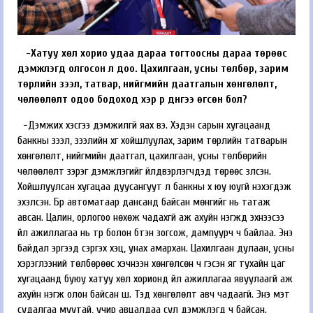
-Хатуу хөл хорио удаа дараа тогтоосны дараа төрөөс
дэмжлэгүүд олгосон л доо. Цахилгаан, усны төлбөр, зарим
төрлийн зээл, татвар, нийгмийн даатгалын хөнгөлөлт,
чөлөөлөлт одоо бодоход хэр үр дүнгээ өгсөн бол?
-Дэмжих хэсгээ дэмжилгүй яах вэ. Хэдэн сарын хугацаанд
банкны зээл, зээлийн хүүг хойшлуулах, зарим төрлийн татварын
хөнгөлөлт, нийгмийн даатгал, цахилгаан, усны төлбөрийн
чөлөөлөлт зэрэг дэмжлэгийг үйлдвэрлэгчдэд төрөөс үзүүлсэн.
Хойшлуулсан хугацаа дуусангуут л банкны хүү юу юугүй нэхэгдэж
эхэлсэн. Бүр автоматаар дансанд байсан мөнгийг нь татаж
авсан. Цалин, орлогоо нөхөж чадахгүй аж ахуйн нэгжүүд эхнээсээ
үйл ажиллагаа нь түр болон бүтэн зогсож, дампуурч ч байлаа. Энэ
байдал эргээд сэргэх хэцүү, унах амархан. Цахилгаан дулаан, усны
хэрэглээний төлбөрөөс хэчнээн хөнгөлсөн ч гэсэн яг тухайн цаг
хугацаанд буюу хатуу хөл хорионд үйл ажиллагаа явуулаагүй аж
ахуйн нэгж олон байсан шүү. Тэд хөнгөлөлт авч чадаагүй. Энэ мэт
судалгаа муутай, учир авцалдаа сул дэмжлэгүүд ч байсан.