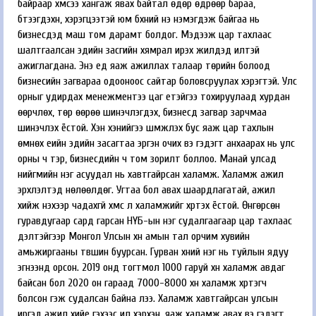
байраар хүмүүсээ хангаж явах байтал өдөр өдрөөр бараа,
бүтээгдэхүүн, хэрэгцээтэй юм бүхний үнэ нэмэгдэж байгаа нь
бизнесүүдэд маш том дарамт болдог. Мэдээж цар тахлаас
шалтгаалсан эдийн засгийн хямрал ирэх жилүүдэд илүүтэй
ажиглагдана. Энэ үед яаж ажиллах талаар төрийн болоод
бизнесийн загвараа одооноос сайтар боловсруулах хэрэгтэй. Улс
орныг удирдах менежментээ цаг үетэйгээ тохируулаад хурдан
өөрчлөх, төр өөрөө шинэчлэгдэх, бизнесүүд загвар зарчмаа
шинэчлэх ёстой. Хэн хэнийгээ шүүмжлэх бус яаж цар тахлын
өмнөх үеийн эдийн засагтаа эргэн очих вэ гэдэгт анхаарах нь улс
орны ч тэр, бизнесүүдийн ч том зорилт боллоо. Манай улсад
нийгмийн нэг асуудал нь хавтгайрсан халамж. Халамж ажил
эрхлэлтэд нөлөөлдөг. Угтаа бол авах шаардлагатай, ажил
хийж үнэхээр чадахгүй хүмүүс л халамжийг хүртэх ёстой. Өнгөрсөн
гуравдугаар сард гарсан НҮБ-ын нэг судалгаагаар цар тахлаас
үүдэлтэйгээр Монгол Улсын хүн амын тал орчим хувийн
амьжиргааны түвшин буурсан. Гурван хүний нэг нь туйлын ядуу
эгнээнд орсон. 2019 онд тогтмол 1000 гаруй хүн халамж авдаг
байсан бол 2020 он гараад 7000-8000 хүн халамж хүртэгч
болсон гэж судалсан байна лээ. Халамж хавтгайрсан улсын
иргэд ажил хийе гэхээс илүү хэрхэн, яаж халамж авах вэ гэдэгт