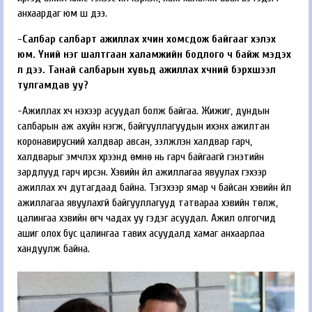
анхаардаг юм шүү дээ.
-Салбар салбарт ажиллах хүчин хомсдож байгааг хэлэх
юм. Үүний нэг шалтгаан халамжийн бодлого ч байж мэдэх
л дээ. Танай салбарын хувьд ажиллах хүчний бэрхшээл
тулгамдав уу?
-Ажиллах хүч үнэхээр асуудал болж байгаа. Жижиг, дундын
салбарын аж ахуйн нэгж, байгууллагуудын ихэнх ажилтан
коронавирусний халдвар авсан, ээлжлэн халдвар гарч,
халдварыг эмчлэх хүрээнд өмнө нь гарч байгаагүй гэнэтийн
зардлууд гарч ирсэн. Хэвийн үйл ажиллагаа явуулах гэхээр
ажиллах хүч дутагдаад байна. Тэгэхээр ямар ч байсан хэвийн үйл
ажиллагаа явуулахгүй байгууллагууд татвараа хэвийн төлж,
цалингаа хэвийн өгч чадах уу гэдэг асуудал. Ажил олгогчид
ашиг олох бус цалингаа тавих асуудалд хамаг анхаарлаа
хандуулж байна.