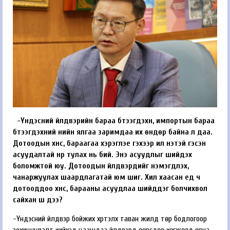
-Үндэсний үйлдвэрийн бараа бүтээгдэхүүн, импортын бараа
бүтээгдэхүүний үнийн ялгаа заримдаа их өндөр байна л даа.
Дотоодын хүнс, бараагаа хэрэглэе гэхээр илүү үнэтэй гэсэн
асуудалтай нүүр тулах нь бий. Энэ асуудлыг шийдэх
боломжтой юу. Дотоодын үйлдвэрүүдийг нэмэгдүүлэх,
чанаржуулах шаардлагатай юм шиг. Хил хаасан үед ч
дотооддоо хүнс, барааны асуудлаа шийддэг болчихвол
сайхан шүү дээ?
-Үндэсний үйлдвэр бойжих хүртэлх таван жилд төр бодлогоор