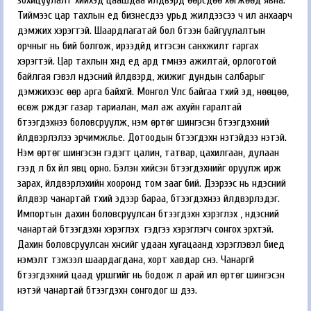
зохицуулалт хийхэд цаашдаа үйлдвэрүүд өөрсдөө хөгжөөд явна.
Тиймээс цар тахлын үед бизнесүүдээ урьд жилүүдээсээ ч илүү анхаарч
дэмжих хэрэгтэй. Шаардлагатай бол бүтээн байгуулалтын
орчныг нь бий болгож, ирээдүйд итгэсэн санхүүжилт гаргах
хэрэгтэй. Цар тахлын хүнд үед ард түмнээ ажилтай, орлоготой
байлгая гэвэл үндэсний үйлдвэрүүд, жижиг дундын салбарыг
дэмжихээс өөр арга байхгүй. Монгол Улс байгаа түүхий эд, нөөцөө,
өсөж үрждэг газар тариалан, мал аж ахуйн гаралтай
бүтээгдэхүүнээ боловсруулж, нэмүү өртөг шингэсэн бүтээгдэхүүний
үйлдвэрлэлээ эрчимжүүлье. Дотоодын бүтээгдэхүүн үнэтэйдээ үнэтэй.
Нэмүү өртөг шингэсэн гэдэгт цалин, татвар, цахилгаан, дулаан
гээд л бүх үйл явц орно. Бэлэн хийсэн бүтээгдэхүүнийг оруулж ирж
зарах, үйлдвэрлэхийн хооронд том зааг бий. Дээрээс нь үндэсний
үйлдвэр чанартай түүхий эдээр бараа, бүтээгдэхүүнээ үйлдвэрлэдэг.
Импортын дахин боловсруулсан бүтээгдэхүүн хэрэглэх үү, үндэсний
чанартай бүтээгдэхүүн хэрэглэх үү гэдгээ хэрэглэгч сонгох эрхтэй.
Дахин боловсруулсан хүнсийг удаан хугацаанд хэрэглэвэл биед
нэмэлт тэжээл шаардагдана, хорт хавдар үүснэ. Чанаргүй
бүтээгдэхүүний цаад уршгийг нь бодож л арай илүү өртөг шингэсэн
үнэтэй чанартай бүтээгдэхүүн сонгодог шүү дээ.