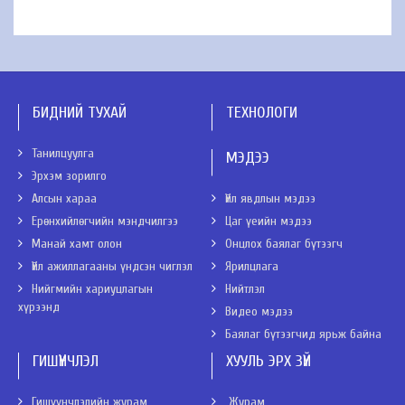
БИДНИЙ ТУХАЙ
ТЕХНОЛОГИ
Танилцуулга
МЭДЭЭ
Эрхэм зорилго
Алсын хараа
Үйл явдлын мэдээ
Ерөнхийлөгчийн мэндчилгээ
Цаг үеийн мэдээ
Манай хамт олон
Онцлох баялаг бүтээгч
Үйл ажиллагааны үндсэн чиглэл
Ярилцлага
Нийгмийн хариуцлагын
Нийтлэл
хүрээнд
Видео мэдээ
Баялаг бүтээгчид ярьж байна
ГИШҮҮНЧЛЭЛ
ХУУЛЬ ЭРХ ЗҮЙ
Гишүүнчлэлийн журам
Журам