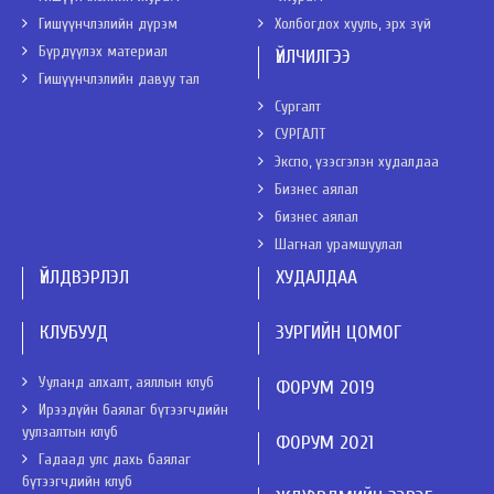
Гишүүнчлэлийн дүрэм
Холбогдох хууль, эрх зүй
Бүрдүүлэх материал
ҮЙЛЧИЛГЭЭ
Гишүүнчлэлийн давуу тал
Сургалт
СУРГАЛТ
Экспо, үзэсгэлэн худалдаа
Бизнес аялал
бизнес аялал
Шагнал урамшуулал
ҮЙЛДВЭРЛЭЛ
ХУДАЛДАА
КЛУБУУД
ЗУРГИЙН ЦОМОГ
Ууланд алхалт, аяллын клуб
ФОРУМ 2019
Ирээдүйн баялаг бүтээгчдийн
уулзалтын клуб
ФОРУМ 2021
Гадаад улс дахь баялаг
бүтээгчдийн клуб