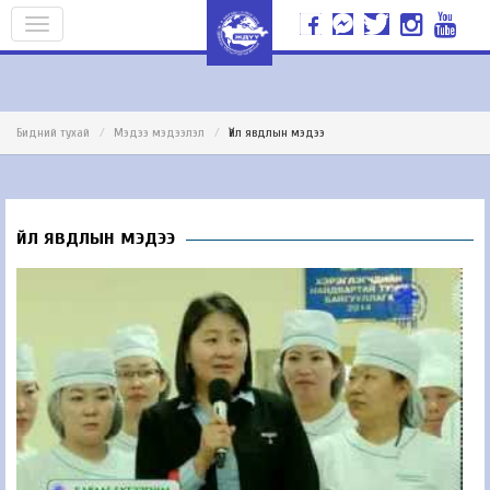
Бидний тухай
Мэдээ мэдээлэл
Үйл явдлын мэдээ
Үйл явдлын мэдээ