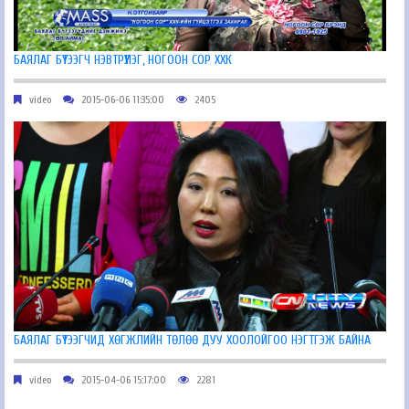
БАЯЛАГ БҮТЭЭГЧ НЭВТРҮҮЛЭГ, НОГООН СОР ХХК
video
2015-06-06 11:35:00
2405
БАЯЛАГ БҮТЭЭГЧИД ХӨГЖЛИЙН ТӨЛӨӨ ДУУ ХООЛОЙГОО НЭГТГЭЖ БАЙНА
video
2015-04-06 15:17:00
2281