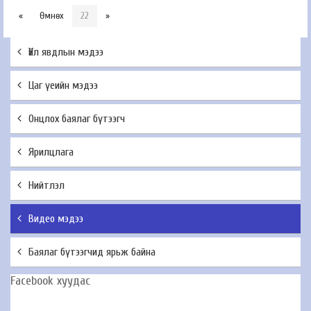
«
Өмнөх
22
»
Үйл явдлын мэдээ
Цаг үеийн мэдээ
Онцлох баялаг бүтээгч
Ярилцлага
Нийтлэл
Видео мэдээ
Баялаг бүтээгчид ярьж байна
Facebook хуудас