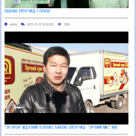
БАЯЛАН БҮТЭЭГЧИД-1 ОРХОН
video
2015-11-23 16:20:00
2318
“ЭХ ОРОН” ҮНДЭСНИЙ ТЕЛЕВИЗ. БАЯЛАГ БҮТЭЭГЧИД- “ЭРТНИЙ ХҮНС” ХХК