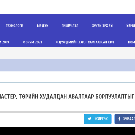
ТЕХНОЛОГИ
МЭДЭЭ
ГИШҮҮНЧЛЭЛ
ХУУЛЬ ЭРХ ЗҮЙ
ҮЙЛЧ
 2019
ФОРУМ 2021
ЖДҮ ЭРДМИЙН ЗЭРЭГ ХАМГААЛСАН ХҮМҮҮС
НОМ
ЛАСТЕР, ТӨРИЙН ХУДАЛДАН АВАЛТААР БОРЛУУЛАЛТЫГ
ЖИРГЭХ
ХУВАА