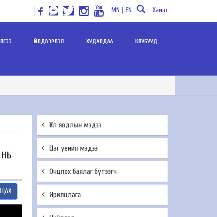
MN |
EN
Хайлт
ИЛГЭЭ
ҮЙЛДВЭРЛЭЛ
ХУДАЛДАА
КЛУБУУД
Үйл явдлын мэдээ
Цаг үеийн мэдээ
 НЬ
Онцлох баялаг бүтээгч
ЛЦАХ
Ярилцлага