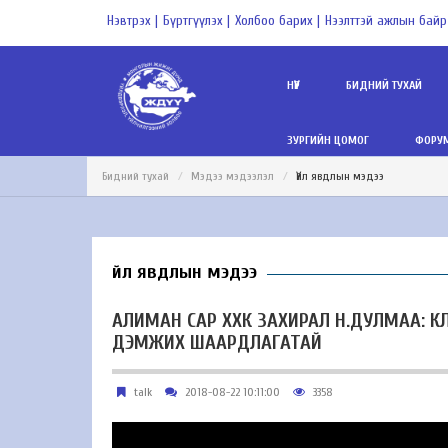
Нэвтрэх |
Бүртгүүлэх |
Холбоо барих |
Нээлттэй ажлын байр
НҮҮР
БИДНИЙ ТУХАЙ
ЗУРГИЙН ЦОМОГ
ФОРУМ
Бидний тухай
Мэдээ мэдээлэл
Үйл явдлын мэдээ
Үйл явдлын мэдээ
АЛИМАН САР ХХК ЗАХИРАЛ Н.ДУЛМАА: К
ДЭМЖИХ ШААРДЛАГАТАЙ
talk
2018-08-22 10:11:00
3358