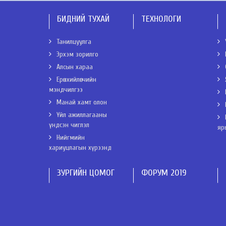
БИДНИЙ ТУХАЙ
ТЕХНОЛОГИ
Танилцуулга
Эрхэм зорилго
Алсын хараа
Ерөнхийлөгчийн
мэндчилгээ
Манай хамт олон
Үйл ажиллагааны
үндсэн чиглэл
яр
Нийгмийн
хариуцлагын хүрээнд
ЗУРГИЙН ЦОМОГ
ФОРУМ 2019