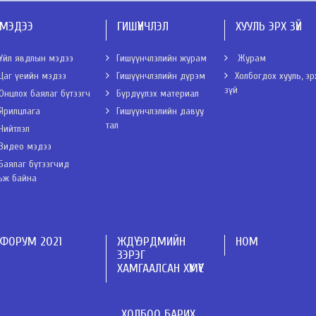
МЭДЭЭ
ГИШҮҮНЧЛЭЛ
ХУУЛЬ ЭРХ ЗҮЙ
Үйл явдлын мэдээ
Гишүүнчлэлийн журам
Журам
Цаг үеийн мэдээ
Гишүүнчлэлийн дүрэм
Холбогдох хууль, эр
зүй
Онцлох баялаг бүтээгч
Бүрдүүлэх материал
Ярилцлага
Гишүүнчлэлийн давуу
тал
Нийтлэл
Видео мэдээ
Баялаг бүтээгчид
ьж байна
ФОРУМ 2021
ЖДҮ ЭРДМИЙН
НОМ
ЗЭРЭГ
ХАМГААЛСАН ХҮМҮҮС
ХОЛБОО БАРИХ