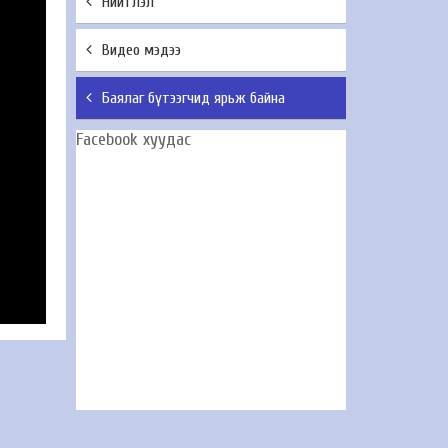
Нийтлэл
Видео мэдээ
Баялаг бүтээгчид ярьж байна
Facebook хуудас