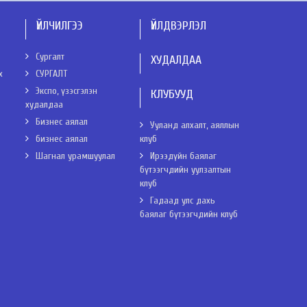
ҮЙЛЧИЛГЭЭ
ҮЙЛДВЭРЛЭЛ
Сургалт
ХУДАЛДАА
х
СУРГАЛТ
Экспо, үзэсгэлэн
КЛУБУУД
худалдаа
Бизнес аялал
Ууланд алхалт, аяллын
бизнес аялал
клуб
Шагнал урамшуулал
Ирээдүйн баялаг
бүтээгчдийн уулзалтын
клуб
Гадаад улс дахь
баялаг бүтээгчдийн клуб