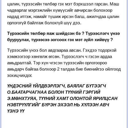
цалин, түрээсийн төлбөр гэх мэт бэрхшээл гарсан. Маш
чадварлаг мэргэжлийн хүмүүсийг авчирсан болохоор
надад итгэж, намайг түшиж ирсэн багш, ажилчдаа цалин
орлогогүй байлгаж болохгүй шүү дээ.
Түрээсийн төлбөр яаж шийдсэн бэ ? Түрээслэгч үнээ
бууруулах, түрээсээ зогсоох гэх мэт зүйл хийвүү ?
Түрээсийн үнээ бол авдгаараа авсан. Гэхдээ тодорхой
хэмжээгээр хөнгөлж өгсөн. Түрээслэгч ч гэсэн ардаа
амьдралтай. Тэр хүн чгэсэн түрээсийн орлогоороо
амьдарч байгаа болхоор 2 талдаа бие биенийгээ ойлгоод
зохицчихдог.
ҮНДЭСНИЙ ҮЙЛДВЭРЛЭГЧ, БАЯЛАГ БҮТЭЭГЧ
О.БААТАРЧАГНАА БОЛОН ТҮҮНИЙ ГЭРГИЙ
Э.МӨНХТУЯА, ТҮҮНИЙ ХАМТ ОЛОНТОЙ ЯРИЛЦСАН
НЭВТРҮҮЛГИЙГ БҮРЭН ЭХЭЭЛ НЬ ХҮЛЭЭН АВЧ
ҮЗНЭ ҮҮ