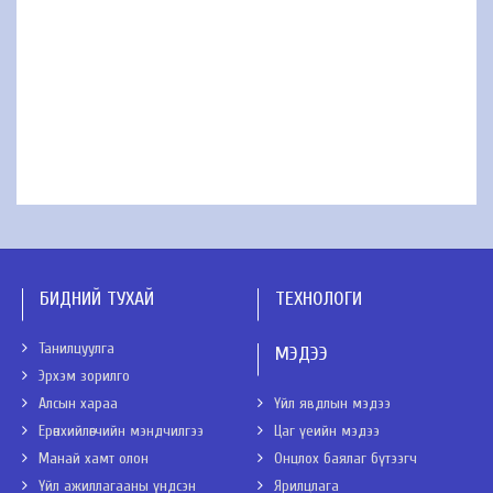
БИДНИЙ ТУХАЙ
ТЕХНОЛОГИ
Танилцуулга
МЭДЭЭ
Эрхэм зорилго
Алсын хараа
Үйл явдлын мэдээ
Ерөнхийлөгчийн мэндчилгээ
Цаг үеийн мэдээ
Манай хамт олон
Онцлох баялаг бүтээгч
Үйл ажиллагааны үндсэн
Ярилцлага