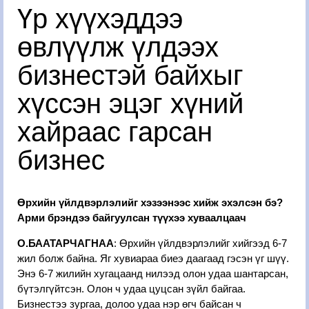
Үр хүүхэддээ
өвлүүлж үлдээх
бизнестэй байхыг
хүссэн эцэг хүний
хайраас гарсан
бизнес
Өрхийн үйлдвэрлэлийг хэзээнээс хийж эхэлсэн бэ?
Арми брэндээ байгуулсан түүхээ хуваалцаач
О.БААТАРЧАГНАА
: Өрхийн үйлдвэрлэлийг хийгээд 6-7
жил болж байна. Яг хувиараа биеэ даагаад гэсэн үг шүү.
Энэ 6-7 жилийн хугацаанд нилээд олон удаа шантарсан,
бүтэлгүйтсэн. Олон ч удаа цуцсан зүйл байгаа.
Бизнестээ зургаа, долоо удаа нэр өгч байсан ч