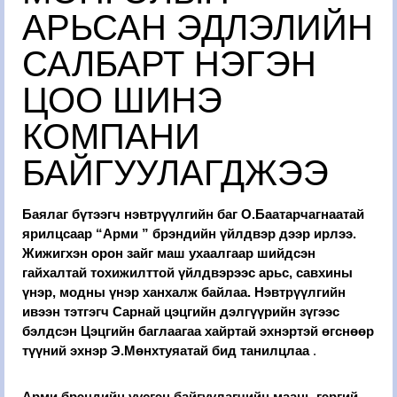
АРЬСАН ЭДЛЭЛИЙН
САЛБАРТ НЭГЭН
ЦОО ШИНЭ
КОМПАНИ
БАЙГУУЛАГДЖЭЭ
Баялаг бүтээгч нэвтрүүлгийн баг О.Баатарчагнаатай
ярилцсаар “Арми ” брэндийн үйлдвэр дээр ирлээ.
Жижигхэн орон зайг маш ухаалгаар шийдсэн
гайхалтай тохижилттой үйлдвэрээс арьс, савхины
үнэр, модны үнэр ханхалж байлаа. Нэвтрүүлгийн
ивээн тэтгэгч Сарнай цэцгийн дэлгүүрийн зүгээс
бэлдсэн Цэцгийн баглаагаа хайртай эхнэртэй өгснөөр
түүний эхнэр Э.Мөнхтуяатай бид танилцлаа
.
Арми брэндийн үүсгэн байгуулагчийн маань гэргий