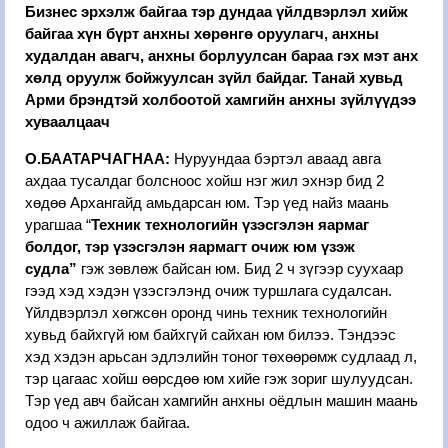
Бизнес эрхэлж байгаа тэр дундаа үйлдвэрлэл хийж
байгаа хүн бүрт анхны хөрөнгө оруулагч, анхны
худалдан авагч, анхны борлуулсан бараа гэх мэт анх
хөлд оруулж бойжуулсан зүйл байдаг. Танай хувьд
Арми брэндтэй холбоотой хамгийн анхны зүйлүүдээ
хуваалцаач
О.БААТАРЧАГНАА:
Нуруундаа бэртэл аваад авга
ахдаа тусалдаг болсноос хойш нэг жил эхнэр бид 2
хөдөө Архангайд амьдарсан юм. Тэр үед найз маань
урагшаа “
Техник технологийн үзэсгэлэн яармаг
болдог, тэр үзэсгэлэн яармагт очиж юм үзэж
судла”
гэж зөвлөж байсан юм. Бид 2 ч зүгээр суухаар
гээд хэд хэдэн үзэсгэлэнд очиж туршлага судалсан.
Үйлдвэрлэл хөгжсөн оронд чинь техник технологийн
хувьд байхгүй юм байхгүй сайхан юм билээ. Тэндээс
хэд хэдэн арьсан эдлэлийн тоног төхөөрөмж судлаад л,
тэр цагаас хойш өөрсдөө юм хийе гэж зориг шулуудсан.
Тэр үед авч байсан хамгийн анхны оёдлын машин маань
одоо ч ажиллаж байгаа.