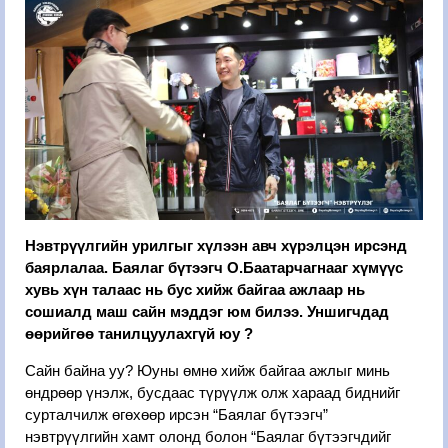
Нэвтрүүлгийн урилгыг хүлээн авч хүрэлцэн ирсэнд
баярлалаа. Баялаг бүтээгч О.Баатарчагнааг хүмүүс
хувь хүн талаас нь бус хийж байгаа ажлаар нь
сошиалд маш сайн мэддэг юм билээ. Уншигчдад
өөрийгөө танилцуулахгүй юу ?
Сайн байна уу? Юуны өмнө хийж байгаа ажлыг минь
өндрөөр үнэлж, бусдаас түрүүлж олж хараад биднийг
сурталчилж өгөхөөр ирсэн “Баялаг бүтээгч”
нэвтрүүлгийн хамт олонд болон “Баялаг бүтээгчдийг