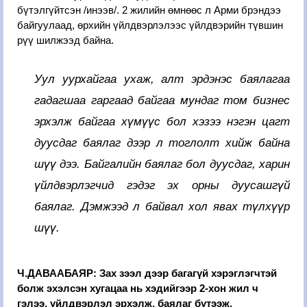
бүтэлгүйтсэн /инээв/. 2 жилийн өмнөөс л Арми брэндээ
байгуулаад, өрхийн үйлдвэрлэлээс үйлдвэрийн түвшин
рүү шилжээд байна.
Уул уурхайгаа ухаж, алт эрдэнэс баялагаа
гадагшаа гаргаад байгаа мундаг том бизнес
эрхэлж байгаа хүмүүс бол хэзээ нэгэн цагт
дуусдаг баялаг дээр л тоглолт хийж байна
шүү дээ. Байгалийн баялаг бол дуусдаг, харин
үйлдвэрлэгчид гэдэг эх орны дуусашгүй
баялаг. Дэмжээд л байвал хол явах түлхүүр
шүү.
Ч.ДАВААБАЯР: Зах зээл дээр багагүй хэрэглэгчтэй
болж эхэлсэн хугацаа нь хэдийгээр 2-хон жил ч
гэлээ, үйлдвэрлэл эрхэлж, баялаг бүтээж,