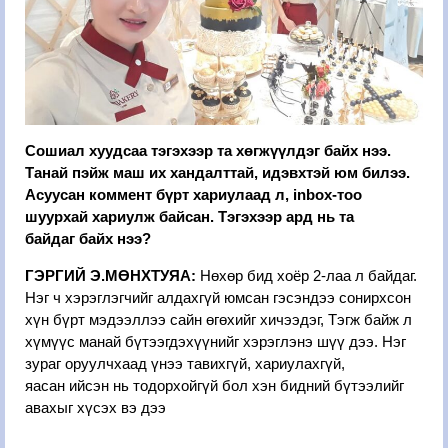
Сошиал хуудсаа тэгэхээр та хөгжүүлдэг байх нээ.
Танай пэйж маш их хандалттай, идэвхтэй юм билээ.
Асуусан коммент бүрт хариулаад л, inbox-тоо
шуурхай хариулж байсан. Тэгэхээр ард нь та
байдаг байх нээ?
ГЭРГИЙ Э.МӨНХТУЯА:
Нөхөр бид хоёр 2-лаа л байдаг.
Нэг ч хэрэглэгчийг алдахгүй юмсан гэсэндээ сонирхсон
хүн бүрт мэдээллээ сайн өгөхийг хичээдэг, Тэгж байж л
хүмүүс манай бүтээгдэхүүнийг хэрэглэнэ шүү дээ. Нэг
зураг оруулчхаад үнээ тавихгүй, хариулахгүй,
яасан ийсэн нь тодорхойгүй бол хэн бидний бүтээлийг
авахыг хүсэх вэ дээ