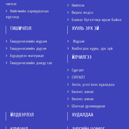
чиглэл
Нийтлэл
Нийгмийн хариуцлагын
Видео мэдээ
хүрээнд
Баялаг бүтээгчид ярьж байна
ГИШҮҮНЧЛЭЛ
ХУУЛЬ ЭРХ ЗҮЙ
Гишүүнчлэлийн журам
Журам
Гишүүнчлэлийн дүрэм
Холбогдох хууль, эрх зүй
Бүрдүүлэх материал
ҮЙЛЧИЛГЭЭ
Гишүүнчлэлийн давуу тал
Сургалт
СУРГАЛТ
Экспо, үзэсгэлэн худалдаа
Бизнес аялал
бизнес аялал
Шагнал урамшуулал
ҮЙЛДВЭРЛЭЛ
ХУДАЛДАА