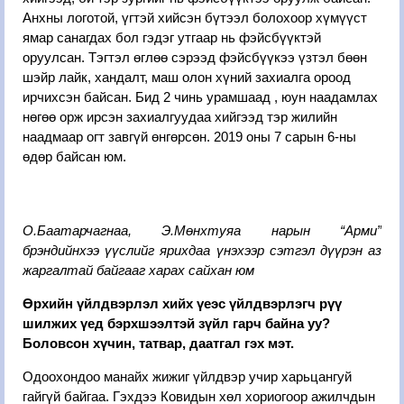
Анхны логотой, үгтэй хийсэн бүтээл болохоор хүмүүст
ямар санагдах бол гэдэг утгаар нь фэйсбүүктэй
оруулсан. Тэгтэл өглөө сэрээд фэйсбүүкээ үзтэл бөөн
шэйр лайк, хандалт, маш олон хүний захиалга ороод
ирчихсэн байсан. Бид 2 чинь урамшаад , юун наадамлах
нөгөө орж ирсэн захиалгуудаа хийгээд тэр жилийн
наадмаар огт завгүй өнгөрсөн. 2019 оны 7 сарын 6-ны
өдөр байсан юм.
О.Баатарчагнаа, Э.Мөнхтуяа нарын “Арми”
брэндийнхээ үүслийг ярихдаа үнэхээр сэтгэл дүүрэн аз
жаргалтай байгааг харах сайхан юм
Өрхийн үйлдвэрлэл хийх үеэс үйлдвэрлэгч рүү
шилжих үед бэрхшээлтэй зүйл гарч байна уу?
Боловсон хүчин, татвар, даатгал гэх мэт.
Одоохондоо манайх жижиг үйлдвэр учир харьцангуй
гайгүй байгаа. Гэхдээ Ковидын хөл хориогоор ажилчдын