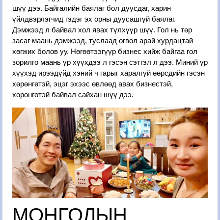
шүү дээ. Байгалийн баялаг бол дуусдаг, харин
үйлдвэрлэгчид гэдэг эх орны дуусашгүй баялаг.
Дэмжээд л байвал хол явах түлхүүр шүү. Гол нь төр
засаг маань дэмжээд, туслаад өгвөл арай хурдацтай
хөгжих болов уу. Нөгөөтээгүүр бизнес хийж байгаа гол
зорилго маань үр хүүхдээ л гэсэн сэтгэл л дээ. Миний үр
хүүхэд ирээдүйд хэний ч гарыг харалгүй өөрсдийн гэсэн
хөрөнгөтэй, эцэг эхээс өвлөөд авах бизнестэй,
хөрөнгөтэй байвал сайхан шүү дээ.
МОНГОЛЫН