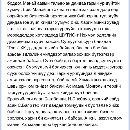
боддог. Манай аавын талынхан дандаа гарын ур дүйтэй
хүмүүс бий. Манай эгч ах нарч гэсэн зах зээл дээр өөр
өөрийнхөө бизнесийг эрхлээд явж буй нэр нь түгээгүйч
дандаа гоё зүйл хийдэг хүмүүс бий. Харин миний хувьд
эцэг эхээс заяасан гарын ур дүйгээ хөгжүүлнэ гэж
мөрөөдөлдөө хөтлөгдөөд ШУТИС-т Нэхмэл эдлэлийн
дизайнераар сурч байсан. Сургуульд сурч байхдаа
“Говь” ХК-д дадлага хийж байлаа, бас өөр бас бус
арьсан эдлэлийн үйлдвэрт загвар зохион бүтээгчээр
ажиллаж байсан. Сурч байхдаа бэртэл аваад сургуулиа
орхисон. Сургуульгүй болчихсон хүн чинь мэдээж зүгээр
сууж болохгүй шүү дээ. Гарын ур дүйндээ л найдаж
амьдрахаас өөр сонголт байгаагүй. Хамаатныхаа ахад
шавь орж юм хийдэг байсан. Ах маань Монголын төрийн
тэргүүнүүдийн бүс тэлээг хийдэг хүн байсан.
Ерөнхийлөгч асан Багабанди, Н.Энхбаяр, ерөнхий сайд
асан С.Баяр гэх мэт дандаа томчуудын бүс тэлээ хийж
байсан. Тэр үед авага ах маань ч гэсэн жижиг бизнес
эрхлэгч, харин би ажилтан нь байсан. Анхны ажил олгогч
маань. Ах маань одоо бурхан болсон байгаа.