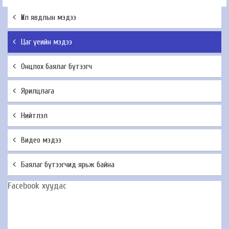
Үйл явдлын мэдээ
Цаг үеийн мэдээ
Онцлох баялаг бүтээгч
Ярилцлага
Нийтлэл
Видео мэдээ
Баялаг бүтээгчид ярьж байна
Facebook хуудас