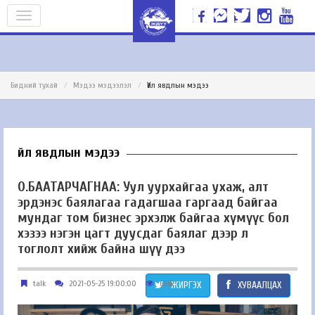
Бидний тухай
Мэдээ мэдээлэл
Үйл явдлын мэдээ
Үйл явдлын мэдээ
О.БААТАРЧАГНАА: Уул уурхайгаа ухаж, алт
эрдэнэс баялагаа гадагшаа гаргаад байгаа
мундаг том бизнес эрхэлж байгаа хүмүүс бол
хэзээ нэгэн цагт дуусдаг баялаг дээр л
тоглолт хийж байна шүү дээ
talk
2021-05-25 19:00:00
6536
ЖИРГЭХ
ХУВААЛЦАХ