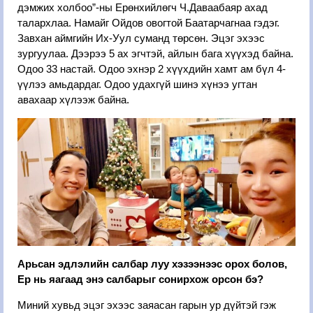
дэмжих холбоо”-ны Ерөнхийлөгч Ч.Даваабаяр ахад
талархлаа. Намайг Ойдов овогтой Баатарчагнаа гэдэг.
Завхан аймгийн Их-Уул суманд төрсөн. Эцэг эхээс
зургуулаа. Дээрээ 5 ах эгчтэй, айлын бага хүүхэд байна.
Одоо 33 настай. Одоо эхнэр 2 хүүхдийн хамт ам бүл 4-
үүлээ амьдардаг. Одоо удахгүй шинэ хүнээ угтан
авахаар хүлээж байна.
Арьсан эдлэлийн салбар луу хэзээнээс орох болов,
Ер нь яагаад энэ салбарыг сонирхож орсон бэ?
Миний хувьд эцэг эхээс заяасан гарын ур дүйтэй гэж