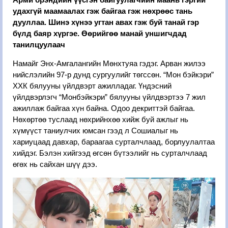
удахгүй маамаалах гэж байгаа гэж нөхрөөс тань
дууллаа. Шинэ хүнээ угтан авах гэж буй танай гэр
бүлд баяр хүргэе. Өөрийгөө манай уншигчдад
танилцуулаач
Намайг Энх-Амгалангийн Мөнхтуяа гэдэг. Арван жилээ
нийслэлийн 97-р дунд сургуулийг төгссөн. “Мон бэйкэри”
ХХК бялууны үйлдвэрт ажилладаг. Үндэсний
үйлдвэрлэгч “Монбэйкэри” бялууны үйлдвэртээ 7 жил
ажиллаж байгаа хүн байна. Одоо декриттэй байгаа.
Нөхөртөө туслаад нөхрийнхөө хийж буй ажлыг нь
хүмүүст таниулчих юмсан гээд л Сошиалыг нь
хариуцаад давхар, бараагаа сурталчлаад, борлуулалтаа
хийдэг. Бэлэн хийгээд өгсөн бүтээлийг нь сурталчлаад
өгөх нь сайхан шүү дээ.