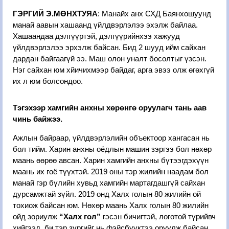
ГЭРГИЙ Э.МӨНХТУЯА
: Манайх анх СХД Баянхошуунд
манай аавын хашаанд үйлдвэрлэлээ эхэлж байлаа.
Хашаандаа дэлгүүртэй, дэлгүүрийнхээ хажууд
үйлдвэрлэлээ эрхэлж байсан. Бид 2 шууд ийм сайхан
дардан байгаагүй ээ. Маш олон уналт босолтыг үзсэн.
Нэг сайхан юм хйичихмээр байдаг, арга эвээ олж өгөхгүй
их л юм болсондоо.
Тэгэхээр хамгийн анхны хөрөнгө оруулагч тань аав
чинь байжээ.
Ажлын байраар, үйлдвэрлэлийн объектоор хангасан нь
бол тийм. Харин анхны оёдлын машин зэргээ бол нөхөр
маань өөрөө авсан. Харин хамгийн анхны бүтээгдэхүүн
маань их гоё түүхтэй. 2019 оны тэр жилийн наадам бол
манай гэр бүлийн хувьд хамгийн мартагдашгүй сайхан
дурсамжтай зүйл. 2019 онд Халх голын 80 жилийн ой
тохиож байсан юм. Нөхөр маань Халх голын 80 жилийн
ойд зориулж
“Халх гол”
гэсэн бичигтэй, логотой түрийвч
хийгээд, би тэр зургийг нь фэйсбүүктээ оруулж байсан.