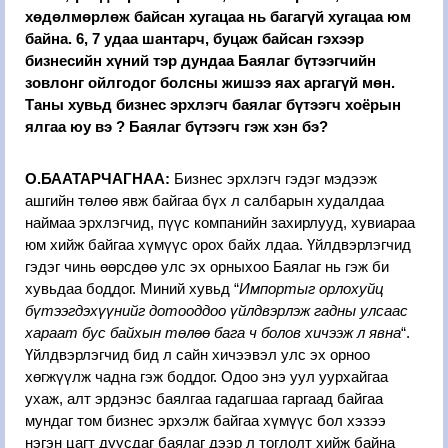
хөдөлмөрлөж байсан хугацаа нь багагүй хугацаа юм
байна. 6, 7 удаа шантарч, буцаж байсан гэхээр
бизнесийн хүний тэр дундаа Баялаг бүтээгчийн
зовлонг ойлгодог болсны жишээ яах аргагүй мөн.
Таны хувьд бизнес эрхлэгч баялаг бүтээгч хоёрын
ялгаа юу вэ ? Баялаг бүтээгч гэж хэн бэ?
О.БААТАРЧАГНАА:
Бизнес эрхлэгч гэдэг мэдээж
ашгийн төлөө явж байгаа бүх л салбарын худалдаа
наймаа эрхлэгчид, пүүс компанийн захирлууд, хувиараа
юм хийж байгаа хүмүүс орох байх лдаа. Үйлдвэрлэгчид
гэдэг чинь өөрсдөө улс эх орныхоо Баялаг нь гэж би
хувьдаа боддог. Миний хувьд
“
Импортыг орлохуйц
бүтээгдэхүүнийг дотооддоо үйлдвэрлэж гадны улсаас
хараат бус байхын төлөө бага ч болов хичээж л явна
“
.
Үйлдвэрлэгчид бид л сайн хичээвэл улс эх орноо
хөгжүүлж чадна гэж боддог. Одоо энэ уул уурхайгаа
ухаж, алт эрдэнэс баялгаа гадагшаа гаргаад байгаа
мундаг том бизнес эрхэлж байгаа хүмүүс бол хэзээ
нэгэн цагт дуусдаг баялаг дээр л тоглолт хийж байна