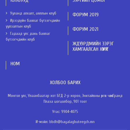
КЛУБУУД
ЗУРГИЙН ЦОМОГ
Ууланд алхалт, аяллын клуб
ФОРУМ 2019
Ирээдүйн баялаг бүтээгчдийн
уулзалтын клуб
ФОРУМ 2021
Гадаад улс дахь баялаг
бүтээгчдийн клуб
ЖДҮ ЭРДМИЙН ЗЭРЭГ
ХАМГААЛСАН ХҮМҮҮС
НОМ
ХОЛБОО БАРИХ
Монгол улс, Улаанбаатар хот БГД 2-р хороо, Энхтайвны өргөн чөлөө Гранд
Плаза цогцолбор, 901 тоот
Утас: 9904-4075
И-мэйл: bbdh@bayalagbuteegch.mn