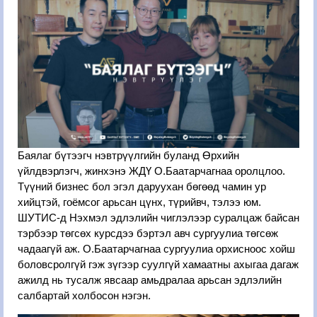
Баялаг бүтээгч нэвтрүүлгийн буланд Өрхийн
үйлдвэрлэгч, жинхэнэ ЖДҮ О.Баатарчагнаа оролцлоо.
Түүний бизнес бол эгэл даруухан бөгөөд чамин ур
хийцтэй, гоёмсог арьсан цүнх, түрийвч, тэлээ юм.
ШУТИС-д Нэхмэл эдлэлийн чиглэлээр суралцаж байсан
тэрбээр төгсөх курсдээ бэртэл авч сургуулиа төгсөж
чадаагүй аж. О.Баатарчагнаа сургуулиа орхисноос хойш
боловсролгүй гэж зүгээр суулгүй хамаатны ахыгаа дагаж
ажилд нь тусалж явсаар амьдралаа арьсан эдлэлийн
салбартай холбосон нэгэн.