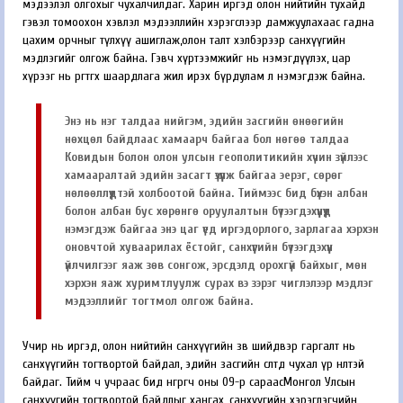
мэдээлэл олгохыг чухалчилдаг. Харин иргэд олон нийтийн тухайд
гэвэл томоохон хэвлэл мэдээллийн хэрэгслээр дамжуулахаас гадна
цахим орчныг түлхүү ашиглаж,олон талт хэлбэрээр санхүүгийн
мэдлэгийг олгож байна. Гэвч хүртээмжийг нь нэмэгдүүлэх, цар
хүрээг нь өргөтгөх шаардлага жил ирэх бүрдулам л нэмэгдэж байна.
Энэ нь нэг талдаа нийгэм, эдийн засгийн өнөөгийн
нөхцөл байдлаас хамаарч байгаа бол нөгөө талдаа
Ковидын болон олон улсын геополитикийн хүчин зүйлээс
хамааралтай эдийн засагт үзүүлж байгаа эерэг, сөрөг
нөлөөллүүдтэй холбоотой байна. Тиймээс бид бүхэн албан
болон албан бус хөрөнгө оруулалтын бүтээгдэхүүнүүд
нэмэгдэж байгаа энэ цаг үед иргэдорлого, зарлагаа хэрхэн
оновчтой хуваарилах ёстойг, санхүүгийн бүтээгдэхүүн
үйлчилгээг яаж зөв сонгож, эрсдэлд орохгүй байхыг, мөн
хэрхэн яаж хуримтлуулж сурах вэ зэрэг чиглэлээр мэдлэг
мэдээллийг тогтмол олгож байна.
Учир нь иргэд, олон нийтийн санхүүгийн зөв шийдвэр гаргалт нь
санхүүгийн тогтвортой байдал, эдийн засгийн өсөлтөд чухал үр нөлөөтэй
байдаг. Тийм ч учраас бид өнгөрөгч оны 09-р сараасМонгол Улсын
санхүүгийн тогтвортой байдлыг хангах, санхүүгийн хэрэглэгчийн