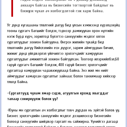
анхаарч байгаа нь бизнесийн тогтвортой байдлыг нь
бэхжүүлэх чухал ач холбогдолтой гэж харж байна.
Уг дунд хугацааны төлөвлөгөөний дагуу бид улсын хэмжээнд хүрэлцэхүйц
тооны сургагч багшийг бэлдэх, тэднээр дамжуулан орон нутгийн
нэгж бүрд хүрч, зорилтод бүлэгтээ санхүүгийн мэдлэг олгох
сургалтуудыг зохион байгуулна. Өнгөрсөн жилийн тухайд бид
төлөвлөгөөнийхөө дагуу Нийслэлийн есөн дүүрэг, зарим аймгуудын бичил,
жижиг дунд үйлдвэрлэл үйлчилгээ эрхлэгчдийг хамруулан
сургалтуудыг амжилттай зохион байгуулсан. Тоогоор илэрхийлбэл,60
гаруй сургагч багшийг бэлдэж, 400 гаруй бизнес эрхлэгчдийг
сургалтад хамруулан чадавхжуулаад байна. Энэ жил мөн нийт
аймгуудыг хамарсан сургалтыг зайнаас болон танхимаар хийхээр
төлөвлөөд байна.
-Сургалтууд чухам ямар сэдэв, агуулгын хүрээнд явагддаг
талаар сонирхуулж болох уу?
-Юуны өмнө сургалтын ач холбогдлыг товч дурдах нь зүйтэй болов уу.
Бизнес эрхлэгчдийн санхүүгийн мэдлэг дээшилснээр бизнесийн
болоод санхүүгийн шийдвэр гаргалт нь сайжирна. Үүнийгээ дагаад