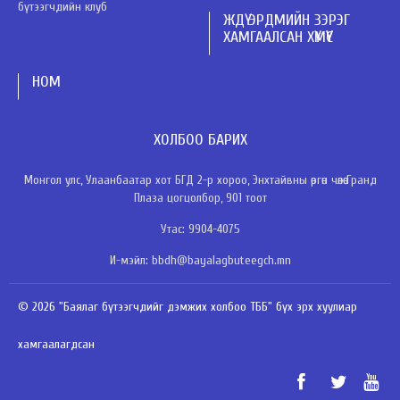
бүтээгчдийн клуб
ЖДҮ ЭРДМИЙН ЗЭРЭГ
ХАМГААЛСАН ХҮМҮҮС
НОМ
ХОЛБОО БАРИХ
Монгол улс, Улаанбаатар хот БГД 2-р хороо, Энхтайвны өргөн чөлөө Гранд
Плаза цогцолбор, 901 тоот
Утас: 9904-4075
И-мэйл: bbdh@bayalagbuteegch.mn
© 2026 "Баялаг бүтээгчдийг дэмжих холбоо ТББ" бүх эрх хуулиар
хамгаалагдсан