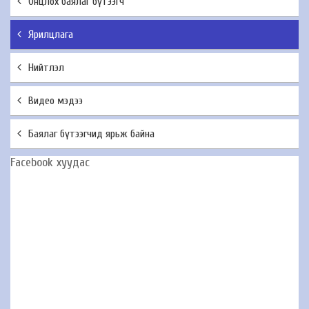
Онцлох баялаг бүтээгч
Ярилцлага
Нийтлэл
Видео мэдээ
Баялаг бүтээгчид ярьж байна
Facebook хуудас