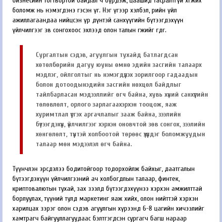
бизнесийн тогтвортой байдал ч бүрдэж, цаашид тасралтгүй хөгжих
боломж нь нэмэгдэнэ гэсэн үг. Нэг үгээр хэлбэл, өөрийн үйл
ажиллагаандаа нийцсэн үр дүнтэй санхүүгийн бүтээгдэхүүн
үйлчилгээг зөв сонгохоос эхлээд олон талын өгөөжийг өгдөг.
Сургалтын сэдэв, агуулгын тухайд батлагдсан
хөтөлбөрийн дагуу юуны өмнө эдийн засгийн талаарх
мэдлэг, ойлголтыг нь нэмэгдүүлэх зорилгоор гадаадын
болон дотоодынэдийн засгийн нөхцөл байдлыг
тайлбарласан мэдээллийг өгч байна, хувь хүний санхүүгийн
төлөвлөлт, орлого зарлагаахэрхэн тооцож, яаж
хуримтлал үүсгэх аргачлалыг зааж байна, зээлийн
бүтээгдэхүүн, үйлчилгээг хэрхэн оновчтой зөв сонгох, зээлийн
хөнгөлөлт, түүнтэй холбоотой төрөөс үзүүлдэг боломжуудын
талаар мөн мэдээлэл өгч байна.
Түүнчлэн эрсдэлээ бодитойгоор тодорхойлж байхыг, даатгалын
бүтээгдэхүүн үйлчилгээний ач холбогдлын талаар, финтек,
криптовалютын тухай, зах зээлд бүтээгдэхүүнээ хэрхэн амжилттай
борлуулах, түүний тулд маркетинг яаж хийх, олон нийттэй хэрхэн
харилцах зэрэг олон сэдэв агуулгын хүрээнд 6-8 цагийн хичээлийг
хамтрагч байгууллагуудаас бэлтгэгдсэн сургагч багш нараар