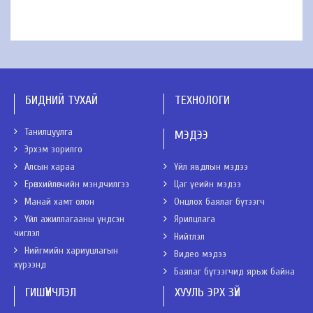
БИДНИЙ ТУХАЙ
ТЕХНОЛОГИ
Танилцуулга
МЭДЭЭ
Эрхэм зорилго
Алсын хараа
Үйл явдлын мэдээ
Ерөнхийлөгчийн мэндчилгээ
Цаг үеийн мэдээ
Манай хамт олон
Онцлох баялаг бүтээгч
Үйл ажиллагааны үндсэн
Ярилцлага
чиглэл
Нийтлэл
Нийгмийн хариуцлагын
Видео мэдээ
хүрээнд
Баялаг бүтээгчид ярьж байна
ГИШҮҮНЧЛЭЛ
ХУУЛЬ ЭРХ ЗҮЙ