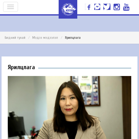
Бидний тухай
Мэдээ мэдээлэл
Ярилцлага
Ярилцлага