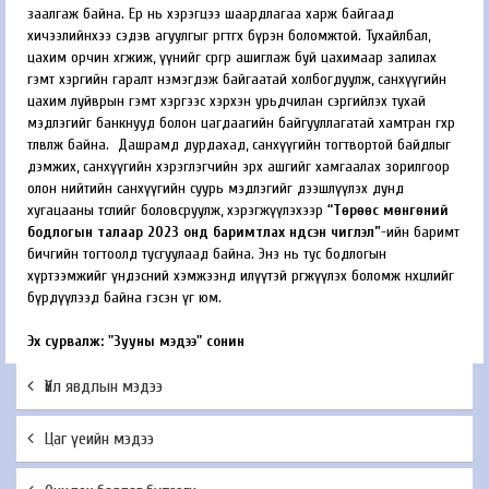
заалгаж байна. Ер нь хэрэгцээ шаардлагаа харж байгаад
хичээлийнхээ сэдэв агуулгыг өргөтгөх бүрэн боломжтой. Тухайлбал,
цахим орчин хөгжиж, үүнийг сөргөөр ашиглаж буй цахимаар залилах
гэмт хэргийн гаралт нэмэгдэж байгаатай холбогдуулж, санхүүгийн
цахим луйврын гэмт хэргээс хэрхэн урьдчилан сэргийлэх тухай
мэдлэгийг банкнууд болон цагдаагийн байгууллагатай хамтран өгөхөөр
төлөвлөж байна. Дашрамд дурдахад, санхүүгийн тогтвортой байдлыг
дэмжих, санхүүгийн хэрэглэгчийн эрх ашгийг хамгаалах зорилгоор
олон нийтийн санхүүгийн суурь мэдлэгийг дээшлүүлэх дунд
хугацааны төслийг боловсруулж, хэрэгжүүлэхээр
“Төрөөс мөнгөний
бодлогын талаар 2023 онд баримтлах үндсэн чиглэл”
-ийн баримт
бичгийн тогтоолд тусгуулаад байна. Энэ нь тус бодлогын
хүртээмжийг үндэсний хэмжээнд илүүтэй өргөжүүлэх боломж нөхцөлийг
бүрдүүлээд байна гэсэн үг юм.
Эх сурвалж: "Зууны мэдээ" сонин
Үйл явдлын мэдээ
Цаг үеийн мэдээ