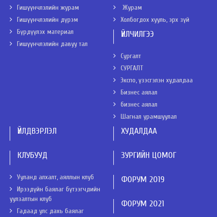
Гишүүнчлэлийн журам
Журам
Гишүүнчлэлийн дүрэм
Холбогдох хууль, эрх зүй
Бүрдүүлэх материал
ҮЙЛЧИЛГЭЭ
Гишүүнчлэлийн давуу тал
Сургалт
СУРГАЛТ
Экспо, үзэсгэлэн худалдаа
Бизнес аялал
бизнес аялал
Шагнал урамшуулал
ҮЙЛДВЭРЛЭЛ
ХУДАЛДАА
КЛУБУУД
ЗУРГИЙН ЦОМОГ
Ууланд алхалт, аяллын клуб
ФОРУМ 2019
Ирээдүйн баялаг бүтээгчдийн
уулзалтын клуб
ФОРУМ 2021
Гадаад улс дахь баялаг