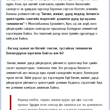
хууль ёсны эрх ашгийг хамгаалах, хувийн болон бизнесийн
санхүүгээ зөв удирдах хүрээнд Европын сэргээн босголт, хөгжлийн
банкны дэмжлэгтэйгээр
“Бичил, жижиг, дунд үйлдвэр, үйлчилгээ
эрхлэгчдийн санхүүгийн мэдлэгийг дээшлүүлэх дунд хугацааны
төлөвлөгөө”-
г Монголбанкны Ерөнхийлөгч, Хүнс, хөдөө аж ахуй, хөнгөн
үйлдвэрийн сайдын хамтарсан тушаалаар батлуулан амжилттай
хэрэгжүүлж байна. Энэ төлөвлөгөөний дагуу олон төрлийн сургалтууд ч
хийгдэж байна.
-Яагаад заавал энэ бүлгийг сонгож, тусгайлан төлөвлөгөө
боловсруулан хэрэгжүүлж байгаа юм бэ?
-Бичил, жижиг дунд үйлдвэрлэл, үйлчилгээ эрхлэгчид бол эдийн
засагт оролцогчдын томоохон төлөөлөл. Энэ утгаараа бизнесээ
амжилттай авч явахад хувь хүний санхүүгийн мэдлэг, боловсрол
чухал нөлөөтэй. Тийм учраас төрөөс хэрэгжүүлж буй бичил, жижиг, дунд
үйлдвэрлэл үйлчилгээ эрхлэгчдийг дэмжих бодлого, стратегийг бид
мөн дэмжиж хамтран ажиллаж байна.
Өөрөөр хэлбэл, төрөөс зөвхөн хууль эрх зүйн таатай
орчныг бүрдүүлж өгөх замаар үйл ажиллагааг нь дэмжихээс
гадна мэдлэг боловсролыг нь ч давхар дэмжихэд