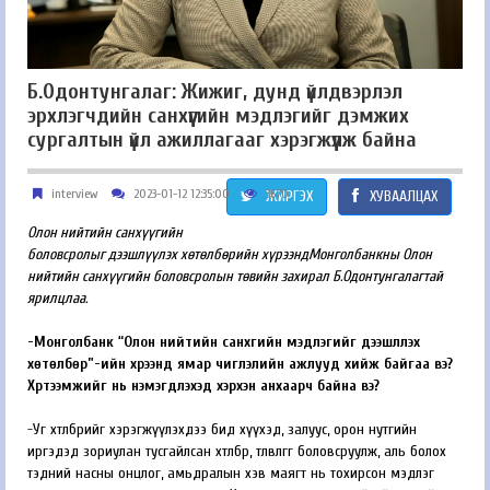
Б.Одонтунгалаг: Жижиг, дунд үйлдвэрлэл
эрхлэгчдийн санхүүгийн мэдлэгийг дэмжих
сургалтын үйл ажиллагааг хэрэгжүүлж байна
interview
2023-01-12 12:35:00
3670
ЖИРГЭХ
ХУВААЛЦАХ
Олон нийтийн санхүүгийн
боловсролыг дээшлүүлэх хөтөлбөрийн хүрээндМонголбанкны Олон
нийтийн санхүүгийн боловсролын төвийн захирал Б.Одонтунгалагтай
ярилцлаа.
-Монголбанк “Олон нийтийн санхүүгийн мэдлэгийг дээшлүүлэх
хөтөлбөр”-ийн хүрээнд ямар чиглэлийн ажлууд хийж байгаа вэ?
Хүртээмжийг нь нэмэгдүүлэхэд хэрхэн анхаарч байна вэ?
-Уг хөтөлбөрийг хэрэгжүүлэхдээ бид хүүхэд, залуус, орон нутгийн
иргэдэд зориулан тусгайлсан хөтөлбөр, төлөвлөгөөг боловсруулж, аль болох
тэдний насны онцлог, амьдралын хэв маягт нь тохирсон мэдлэг