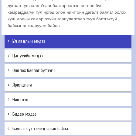
дугаар тушаалд Улаанбаатар хотын ногоон бүс
хамрагдаагүй тул иргэд олон нийт ойн дагалт баялаг болох
хуш модны самар ахуйн зориулалтаар түүж бэлтгэхгүй
байхыг анхааруулж байна
Үйл явдлын мэдээ
Цаг үеийн мэдээ
Онцлох баялаг бүтээгч
Ярилцлага
Нийтлэл
Видео мэдээ
Баялаг бүтээгчид ярьж байна