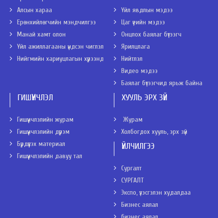
Алсын хараа
Үйл явдлын мэдээ
Ерөнхийлөгчийн мэндчилгээ
Цаг үеийн мэдээ
Манай хамт олон
Онцлох баялаг бүтээгч
Үйл ажиллагааны үндсэн чиглэл
Ярилцлага
Нийгмийн хариуцлагын хүрээнд
Нийтлэл
Видео мэдээ
Баялаг бүтээгчид ярьж байна
ГИШҮҮНЧЛЭЛ
ХУУЛЬ ЭРХ ЗҮЙ
Гишүүнчлэлийн журам
Журам
Гишүүнчлэлийн дүрэм
Холбогдох хууль, эрх зүй
Бүрдүүлэх материал
ҮЙЛЧИЛГЭЭ
Гишүүнчлэлийн давуу тал
Сургалт
СУРГАЛТ
Экспо, үзэсгэлэн худалдаа
Бизнес аялал
бизнес аялал