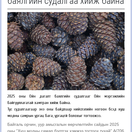
баялгийн судалгаа хийж байна
2025 оны Ойн дагалт баялгийн судалгааг Ойн мэргэжлийн
байгууллагатай хамтран хийж байна.
Тус судалгаагаар энэ оны байдлаар нийслэлийн ногоон бүсэд хуш
модны самрын ургац бага, ургацгүй болохыг тогтоожээ.
Байгаль орчин, уур амьсгалын өөрчлөлтийн сайдын 2025
оны “Хуш модны самар бэлтгэх хэмжээ тогтоох тухай” А/706