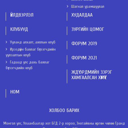
Шагнал урамшуулал
ҮЙЛДВЭРЛЭЛ
ХУДАЛДАА
КЛУБУУД
ЗУРГИЙН ЦОМОГ
Ууланд алхалт, аяллын клуб
ФОРУМ 2019
Ирээдүйн баялаг бүтээгчдийн
уулзалтын клуб
ФОРУМ 2021
Гадаад улс дахь баялаг
бүтээгчдийн клуб
ЖДҮ ЭРДМИЙН ЗЭРЭГ
ХАМГААЛСАН ХҮМҮҮС
НОМ
ХОЛБОО БАРИХ
Монгол улс, Улаанбаатар хот БГД 2-р хороо, Энхтайвны өргөн чөлөө Гранд