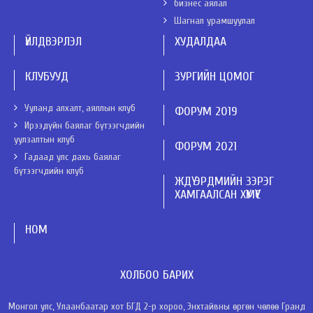
бизнес аялал
Шагнал урамшуулал
ҮЙЛДВЭРЛЭЛ
ХУДАЛДАА
КЛУБУУД
ЗУРГИЙН ЦОМОГ
Ууланд алхалт, аяллын клуб
ФОРУМ 2019
Ирээдүйн баялаг бүтээгчдийн
уулзалтын клуб
ФОРУМ 2021
Гадаад улс дахь баялаг
бүтээгчдийн клуб
ЖДҮ ЭРДМИЙН ЗЭРЭГ
ХАМГААЛСАН ХҮМҮҮС
НОМ
ХОЛБОО БАРИХ
Монгол улс, Улаанбаатар хот БГД 2-р хороо, Энхтайвны өргөн чөлөө Гранд