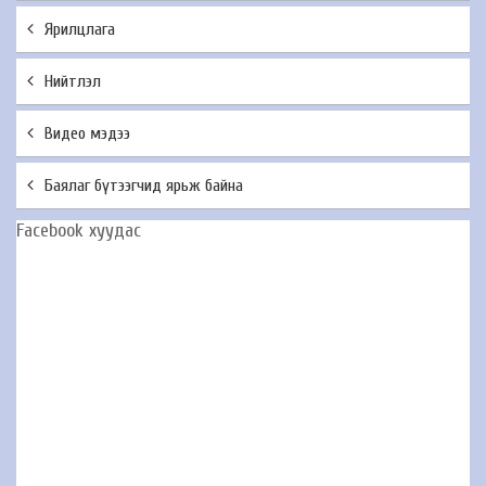
Ярилцлага
Нийтлэл
Видео мэдээ
Баялаг бүтээгчид ярьж байна
Facebook хуудас