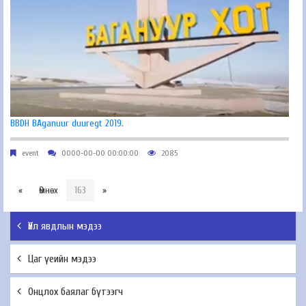
BBDH BAganuur duuregt 2019.
event
0000-00-00 00:00:00
2085
«
Өмнөх
163
»
Үйл явдлын мэдээ
Цаг үеийн мэдээ
Онцлох баялаг бүтээгч