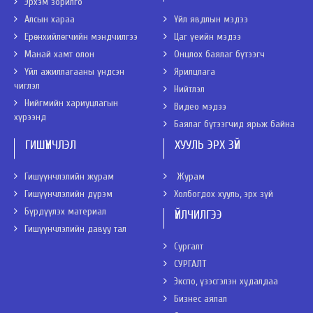
Эрхэм зорилго
Алсын хараа
Үйл явдлын мэдээ
Ерөнхийлөгчийн мэндчилгээ
Цаг үеийн мэдээ
Манай хамт олон
Онцлох баялаг бүтээгч
Үйл ажиллагааны үндсэн
Ярилцлага
чиглэл
Нийтлэл
Нийгмийн хариуцлагын
Видео мэдээ
хүрээнд
Баялаг бүтээгчид ярьж байна
ГИШҮҮНЧЛЭЛ
ХУУЛЬ ЭРХ ЗҮЙ
Гишүүнчлэлийн журам
Журам
Гишүүнчлэлийн дүрэм
Холбогдох хууль, эрх зүй
Бүрдүүлэх материал
ҮЙЛЧИЛГЭЭ
Гишүүнчлэлийн давуу тал
Сургалт
СУРГАЛТ
Экспо, үзэсгэлэн худалдаа
Бизнес аялал