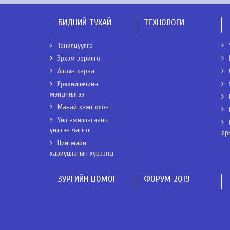
БИДНИЙ ТУХАЙ
ТЕХНОЛОГИ
Танилцуулга
Эрхэм зорилго
Алсын хараа
Ерөнхийлөгчийн
мэндчилгээ
Манай хамт олон
Үйл ажиллагааны
үндсэн чиглэл
яр
Нийгмийн
хариуцлагын хүрээнд
ЗУРГИЙН ЦОМОГ
ФОРУМ 2019