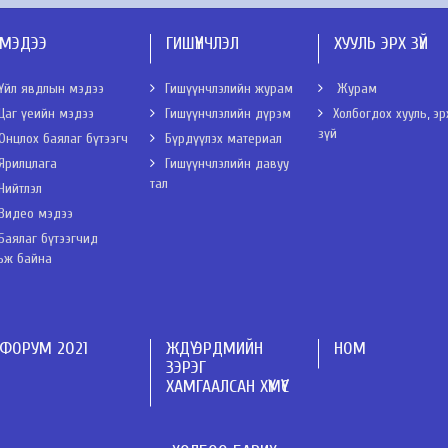
МЭДЭЭ
ГИШҮҮНЧЛЭЛ
ХУУЛЬ ЭРХ ЗҮЙ
Үйл явдлын мэдээ
Гишүүнчлэлийн журам
Журам
Цаг үеийн мэдээ
Гишүүнчлэлийн дүрэм
Холбогдох хууль, эр
зүй
Онцлох баялаг бүтээгч
Бүрдүүлэх материал
Ярилцлага
Гишүүнчлэлийн давуу
тал
Нийтлэл
Видео мэдээ
Баялаг бүтээгчид
ьж байна
ФОРУМ 2021
ЖДҮ ЭРДМИЙН
НОМ
ЗЭРЭГ
ХАМГААЛСАН ХҮМҮҮС