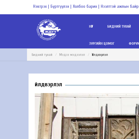
Нэвтрэх |
Бүртгүүлэх |
Холбоо барих |
Нээлттэй ажлын байр
НҮҮР
БИДНИЙ ТУХАЙ
ЗУРГИЙН ЦОМОГ
ФОРУМ
Бидний тухай
Мэдээ мэдээлэл
Үйлдвэрлэл
Үйлдвэрлэл