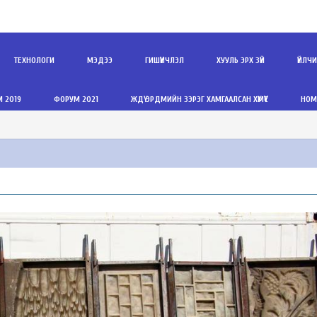
ТЕХНОЛОГИ
МЭДЭЭ
ГИШҮҮНЧЛЭЛ
ХУУЛЬ ЭРХ ЗҮЙ
ҮЙЛЧ
 2019
ФОРУМ 2021
ЖДҮ ЭРДМИЙН ЗЭРЭГ ХАМГААЛСАН ХҮМҮҮС
НОМ