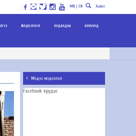
MN |
EN
Хайлт
ИЛГЭЭ
ҮЙЛДВЭРЛЭЛ
ХУДАЛДАА
КЛУБУУД
Мэдээ мэдээлэл
Facebook хуудас