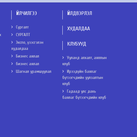
ҮЙЛЧИЛГЭЭ
ҮЙЛДВЭРЛЭЛ
Сургалт
ХУДАЛДАА
х
СУРГАЛТ
Экспо, үзэсгэлэн
КЛУБУУД
худалдаа
Бизнес аялал
Ууланд алхалт, аяллын
бизнес аялал
клуб
Шагнал урамшуулал
Ирээдүйн баялаг
бүтээгчдийн уулзалтын
клуб
Гадаад улс дахь
баялаг бүтээгчдийн клуб