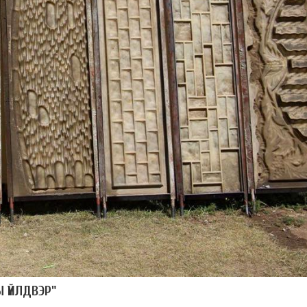
 ҮЙЛДВЭР"