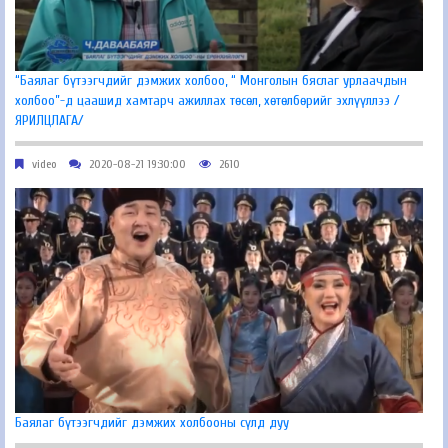
“Баялаг бүтээгчдийг дэмжих холбоо, “ Монголын бяслаг урлаачдын
холбоо”-д цаашид хамтарч ажиллах төсөл, хөтөлбөрийг эхлүүллээ /
ЯРИЛЦЛАГА/
video
2020-08-21 19:30:00
2610
Баялаг бүтээгчдийг дэмжих холбооны сүлд дуу