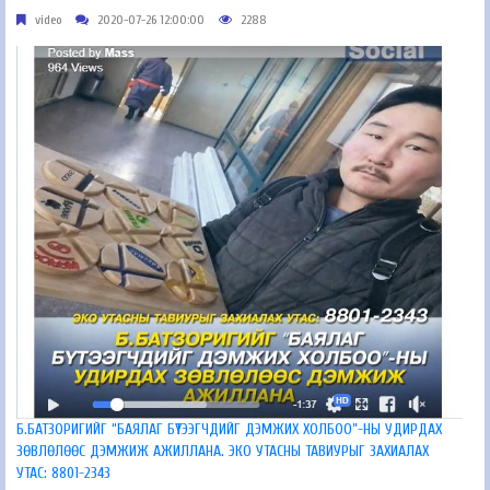
video
2020-07-26 12:00:00
2288
Б.БАТЗОРИГИЙГ “БАЯЛАГ БҮТЭЭГЧДИЙГ ДЭМЖИХ ХОЛБОО”-НЫ УДИРДАХ
ЗӨВЛӨЛӨӨС ДЭМЖИЖ АЖИЛЛАНА. ЭКО УТАСНЫ ТАВИУРЫГ ЗАХИАЛАХ
УТАС: 8801-2343