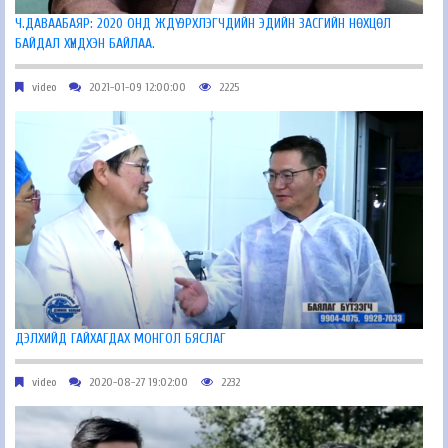
Ч.ДАВААБАЯР: 2020 ОНД ЖДҮ ЭРХЛЭГЧДИЙН ЭДИЙН ЗАСГИЙН НӨХЦӨЛ
БАЙДАЛ ХҮНДХЭН БАЙЛАА.
video
2021-01-09 12:00:00
2225
ДЭЛХИЙД ГАЙХАГДАХ МОНГОЛ БЯСЛАГ
video
2020-08-27 19:02:00
2232