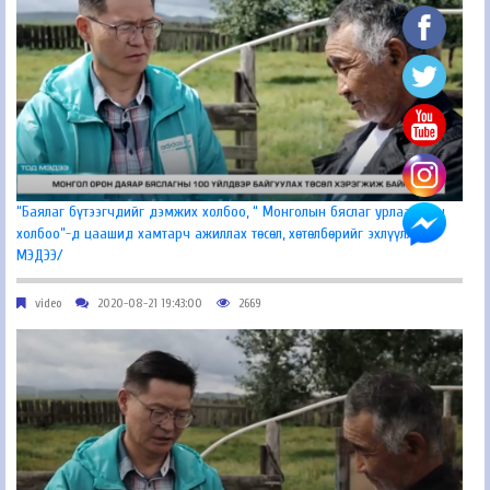
“Баялаг бүтээгчдийг дэмжих холбоо, “ Монголын бяслаг урлаачдын
холбоо”-д цаашид хамтарч ажиллах төсөл, хөтөлбөрийг эхлүүллээ /
МЭДЭЭ/
video
2020-08-21 19:43:00
2669