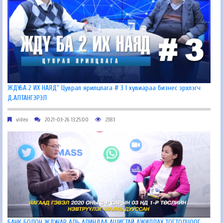
ЖДҮ БА 2 ИХ НАЯД" Цуврал ярилцлага # 3 I хувиараа бизнес эрхлэгч
Д.АЛТАНГЭРЭЛ
video
2021-03-26 13:25:00
2383
БАНК БОЛОН ЖДҮ НАР АЛЬ АЛИНДАА АШИГТАЙ АЖИЛЛАХ ТОГТОЛЦООГ