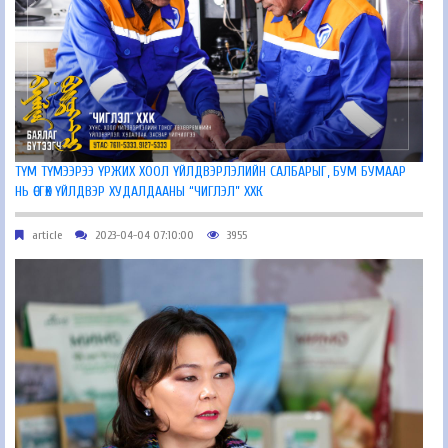
ТҮМ ТҮМЭЭРЭЭ ҮРЖИХ ХООЛ ҮЙЛДВЭРЛЭЛИЙН САЛБАРЫГ, БУМ БУМААР
НЬ ӨСГӨХ ҮЙЛДВЭР ХУДАЛДААНЫ “ЧИГЛЭЛ” ХХК
article
2023-04-04 07:10:00
3955