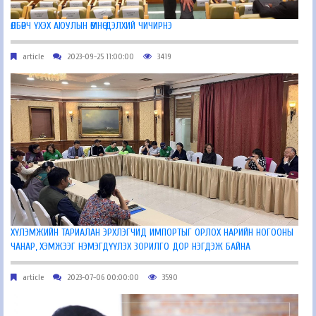
ӨЛБӨРЧ ҮХЭХ АЮУЛЫН ӨМНӨ ДЭЛХИЙ ЧИЧИРНЭ
article
2023-09-25 11:00:00
3419
ХҮЛЭМЖИЙН ТАРИАЛАН ЭРХЛЭГЧИД ИМПОРТЫГ ОРЛОХ НАРИЙН НОГООНЫ
ЧАНАР, ХЭМЖЭЭГ НЭМЭГДҮҮЛЭХ ЗОРИЛГО ДОР НЭГДЭЖ БАЙНА
article
2023-07-06 00:00:00
3590