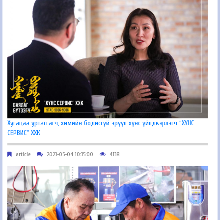
Хугацаа уртасгагч, химийн бодисгүй эрүүл хүнс үйлдвэрлэгч “ХҮНС
СЕРВИС” ХХК
article
2023-05-04 10:35:00
4138