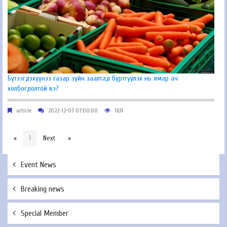
Бүтээгдэхүүнээ газар зүйн заалтад бүртгүүлэх нь ямар ач
холбогдолтой вэ?
article
2022-12-07 07:00:00
1631
«
1
Next
»
Event News
Breaking news
Special Member