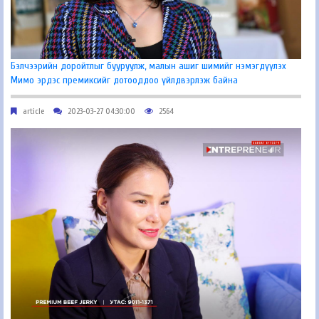
Бэлчээрийн доройтлыг бууруулж, малын ашиг шимийг нэмэгдүүлэх
Мимо эрдэс премиксийг дотооддоо үйлдвэрлэж байна
article
2023-03-27 04:30:00
2564