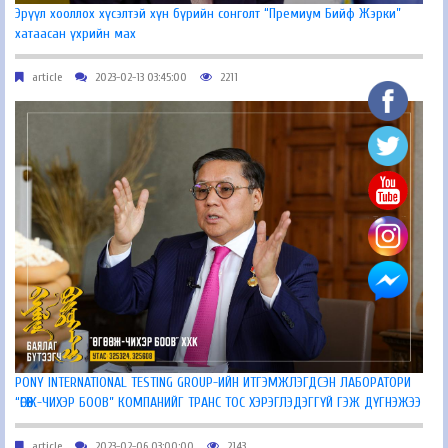
Эрүүл хооллох хүсэлтэй хүн бүрийн сонголт “Премиум Бийф Жэрки”
хатаасан үхрийн мах
article
2023-02-13 03:45:00
2211
PONY INTERNATIONAL TESTING GROUP-ИЙН ИТГЭМЖЛЭГДСЭН ЛАБОРАТОРИ
“ӨГӨӨЖ-ЧИХЭР БООВ” КОМПАНИЙГ ТРАНС ТОС ХЭРЭГЛЭДЭГГҮЙ ГЭЖ ДҮГНЭЖЭЭ
article
2023-02-06 03:00:00
2143