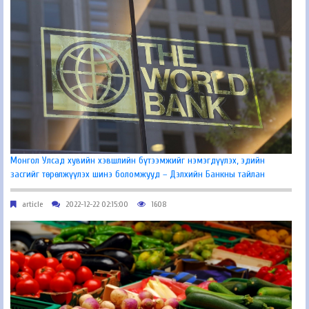
Монгол Улсад хувийн хэвшлийн бүтээмжийг нэмэгдүүлэх, эдийн
засгийг төрөлжүүлэх шинэ боломжууд – Дэлхийн Банкны тайлан
article
2022-12-22 02:15:00
1608