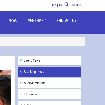
MN |
EN
Search
CONTACT US
NEWS
MEMBERSHIP
Event News
Breaking news
Special Member
Interview