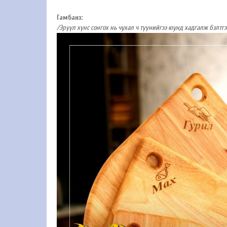
Гамбанз:
/Эрүүл хүнс сонгох нь чухал ч түүнийгээ юунд хадгалж бэлтг