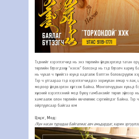
Тэднийг хэрэглэгчид нь энэ төрлийн үйлдвэрлэлд татан о
төрлийн бүтээгдэхүүн “нэхэх” болсонд нь тэд бүтээлч хариу б
нь чухал ч түүнийгээ юунд хадгалж бэлтгэн боловсруулж хэрэгл
Тэр ч утгаараа тэд хэрэглэгчиддээ зориулан ямар ч лак, ц
модоор үйлдвэрлэн хүртээж байна. Монголчуудын хувьд бэ
хүнсний хэрэглээний мод буюу гамбанзийг төрөл зүйлээр нь
хамгаалж олон төрлийн өвчлөлөөс сэргийлдэг байна. Тэр ч ут
ойртуулсаар байгаа юм
Цэцэг, Мод:
/Хүн насан туршдаа байгалиас авч амьдардаг, харин эргүүлээ