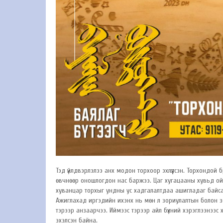
Тэд үйлдвэрлэлээ анх модон торхоор эхлүүлсэн. Торхондой 
өвчнөөр оношлогдон нас баржээ. Цаг хугацааны хувьд ойрх
хуванцар торхыг ундны ус хадгалалтдаа ашигладаг байса
Ажиглахад иргэдийн ихэнх нь мөн л зориулалтын болон зор
тэрээр анзаарчээ. Иймээс тэрээр айл бүхний хэрэглээнээ
эхэлсэн байна.