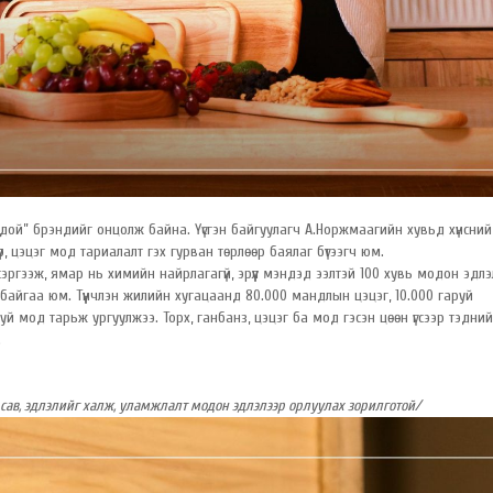
хондой” брэндийг онцолж байна. Үүсгэн байгуулагч А.Норжмаагийн хувьд хүнсни
р, цэцэг мод тариалалт гэх гурван төрлөөр баялаг бүтээгч юм.
ргээж, ямар нь химийн найрлагагүй, эрүүл мэндэд ээлтэй 100 хувь модон эдлэ
 байгаа юм. Түүнчлэн жилийн хугацаанд 80.000 мандлын цэцэг, 10.000 гаруй
уй мод тарьж ургуулжээ. Торх, ганбанз, цэцэг ба мод гэсэн цөөн үгсээр тэдний
.
сав, эдлэлийг халж, уламжлалт модон эдлэлээр орлуулах зорилготой/