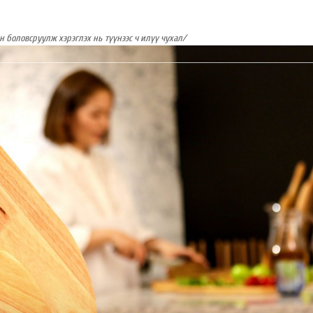
эн боловсруул
ж хэрэгл
э
х нь
түүнээс ч илүү чухал/