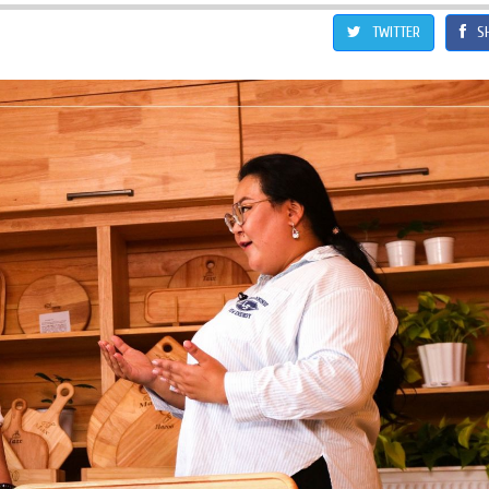
TWITTER
S