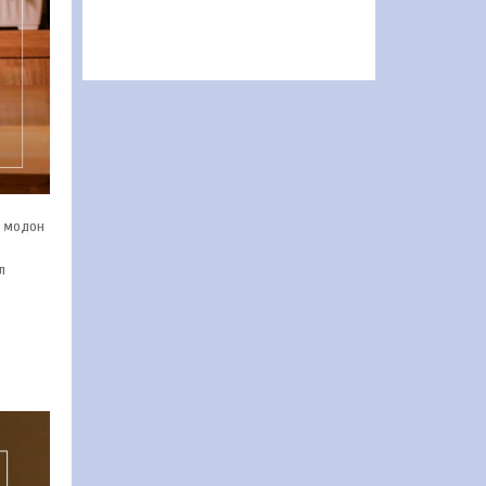
й модон
л