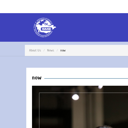
About Us
News
now
now