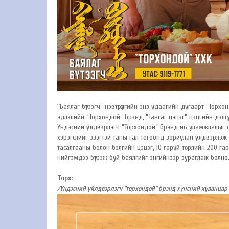
“
Баялаг бүтээгч” нэвтрүүлгийн энэ удаагийн дугаарт “Тор
эдлэлийн “Торхондой” брэнд, “Тансаг цэцэг” цэцгийн дэлгүү
Үндэсний үйлдвэрлэгч “Торхондой” брэнд нь уламжлалыг сэ
хэрэгслийг эзэгтэй таны гал тогоонд зориулан үйлдвэрлэж
тасалгааны болон бэлгийн цэцэг, 10 гаруй төрлийн 200 гар
нийгэмдээ бүтээж буй баялгийг энгийнээр зураглаж болно
Торх:
/Үндэсний үйлдвэрлэгч “торхондой” брэнд хүнсний хуванцар 