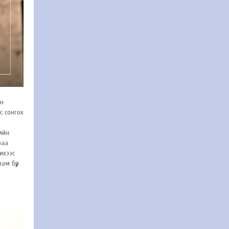
он
нс сонгох
лийн
раа
ихээс
лам бүр