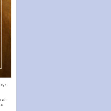
 хүнд
дгийг
эж