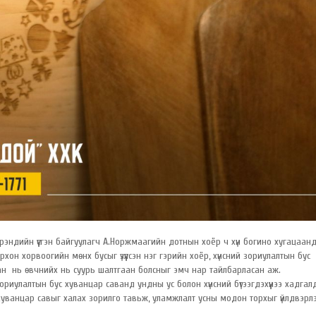
брэндийн үүсгэн байгуулагч А.Норжмаагийн дотнын хоёр ч хүн богино хугацаанд
он хорвоогийн мөнх бусыг үзүүлсэн нэг гэрийн хоёр, хүнсний зориулалтын бус
н нь өвчнийх нь суурь шалтгаан болсныг эмч нар тайлбарласан аж.
иулалтын бус хуванцар саванд ундны ус болон хүнсний бүтээгдэхүүнээ хадгал
с хуванцар савыг халах зорилго тавьж, уламжлалт усны модон торхыг үйлдвэрл