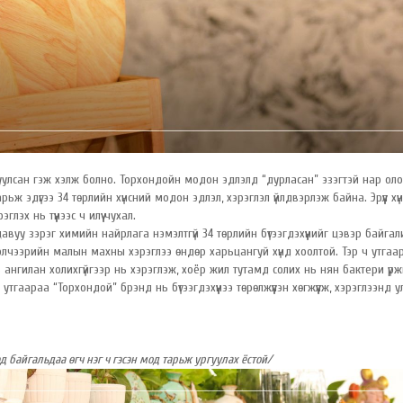
руулсан гэж хэлж болно. Торхондойн модон эдлэлд “дурласан” эзэгтэй нар ол
арьж эдүгээ 34 төрлийн хүнсний модон эдлэл, хэрэглэл үйлдвэрлэж байна. Эрүүл хү
эх нь түүнээс ч илүү чухал.
авуу зэрэг химийн найрлага нэмэлтгүй 34 төрлийн бүтээгдэхүүнийг цэвэр байга
лчээрийн малын махны хэрэглээ өндөр харьцангуй хүнд хоолтой. Тэр ч утгаа
 ангилан холихгүйгээр нь хэрэглэж, хоёр жил тутамд солих нь нян бактери үрж
гаараа “Торхондой” брэнд нь бүтээгдэхүүнээ төрөлжүүлэн хөгжүүлж, хэрэглээнд у
д байгальдаа өгч нэг ч гэсэн мод тарьж ургуулах ёстой/