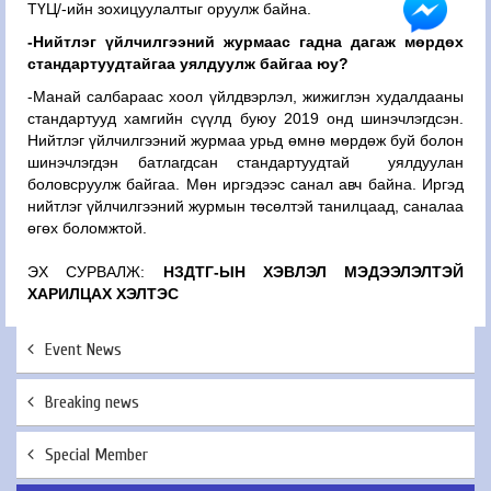
ТҮЦ/-ийн зохицуулалтыг оруулж байна.
-Нийтлэг үйлчилгээний журмаас гадна дагаж мөрдөх
стандартуудтайгаа уялдуулж байгаа юу?
-Манай салбараас хоол үйлдвэрлэл, жижиглэн худалдааны
стандартууд хамгийн сүүлд буюу 2019 онд шинэчлэгдсэн.
Нийтлэг үйлчилгээний журмаа урьд өмнө мөрдөж буй болон
шинэчлэгдэн батлагдсан стандартуудтай уялдуулан
боловсруулж байгаа. Мөн иргэдээс санал авч байна. Иргэд
нийтлэг үйлчилгээний журмын төсөлтэй танилцаад, саналаа
өгөх боломжтой.
ЭХ СУРВАЛЖ:
НЗДТГ-ЫН ХЭВЛЭЛ МЭДЭЭЛЭЛТЭЙ
ХАРИЛЦАХ ХЭЛТЭС
Event News
Breaking news
Special Member