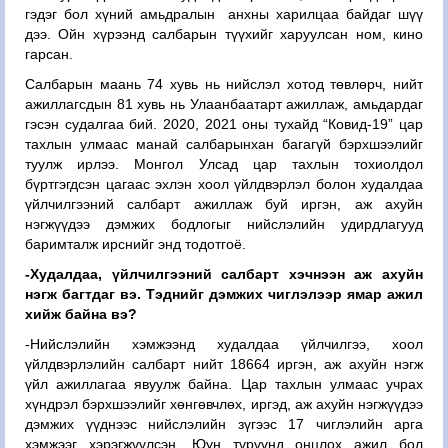
гэдэг бол хүний амьдралын анхны харилцаа байдаг шүү
дээ. Ойн хүрээнд салбарын түүхийг харуулсан ном, кино
гарсан.
Салбарын маань 74 хувь нь нийслэл хотод төвлөрч, нийт
ажиллагсдын 81 хувь нь Улаанбаатарт ажиллаж, амьдардаг
гэсэн судалгаа бий. 2020, 2021 оны тухайд “Ковид-19” цар
тахлын улмаас манай салбарынхан багагүй бэрхшээлийг
туулж ирлээ. Монгол Улсад цар тахлын тохиолдол
бүртгэгдсэн цагаас эхлэн хоол үйлдвэрлэл болон худалдаа
үйлчилгээний салбарт ажиллаж буй иргэн, аж ахуйн
нэгжүүдээ дэмжих бодлогыг нийслэлийн удирдлагууд
баримталж ирснийг энд тодотгоё.
-Худалдаа, үйлчилгээний салбарт хэчнээн аж ахуйн
нэгж багтдаг вэ. Тэднийг дэмжих чиглэлээр ямар ажил
хийж байна вэ?
-Нийслэлийн хэмжээнд худалдаа үйлчилгээ, хоол
үйлдвэрлэлийн салбарт нийт 18664 иргэн, аж ахуйн нэгж
үйл ажиллагаа явуулж байна. Цар тахлын улмаас учрах
хүндрэл бэрхшээлийг хөнгөвчлөх, иргэд, аж ахуйн нэгжүүдээ
дэмжих үүднээс нийслэлийн зүгээс 17 чиглэлийн арга
хэмжээг хэрэгжүүлсэн. Юун түрүүнд онцлох ажил бол