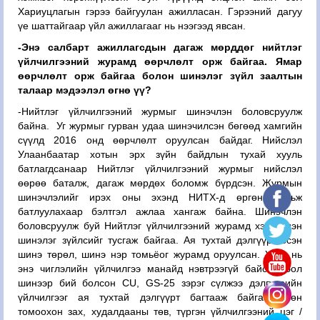
Хариуцлагын гэрээ байгуулан ажилласан. Гэрээний дагуу
үе шаттайгаар үйл ажиллагааг нь нээгээд явсан.
-Энэ салбарт ажиллагсдын дагаж мөрддөг нийтлэг
үйлчилгээний журамд өөрчлөлт орж байгаа. Ямар
өөрчлөлт орж байгаа болон шинэлэг зүйл заалтын
талаар мэдээлэл өгнө үү?
-Нийтлэг үйлчилгээний журмыг шинэчлэн боловсруулж
байна. Уг журмыг гурван удаа шинэчилсэн бөгөөд хамгийн
сүүлд 2016 онд өөрчлөлт оруулсан байдаг. Нийслэл
Улаанбаатар хотын эрх зүйн байдлын тухай хууль
батлагдсанаар Нийтлэг үйлчилгээний журмыг нийслэл
өөрөө баталж, дагаж мөрдөх боломж бүрдсэн. Журмын
шинэчлэлийг ирэх оны эхэнд НИТХ-д өргөн барьж
батлуулахаар бэлтгэл ажлаа хангаж байна. Шинэчлэн
боловсруулж буй Нийтлэг үйлчилгээний журамд хэд хэдэн
шинэлэг зүйлсийг тусгаж байгаа. Ая тухтай дэлгүүр гэсэн
шинэ төрөл, шинэ нэр томьёог журамд оруулсан. Урьд нь
энэ чиглэлийн үйлчилгээ манайд нэвтрээгүй байсан бол
шинээр бий болсон CU, GS-25 зэрэг сүлжээ дэлгүүрийн
үйлчилгээг ая тухтай дэлгүүрт багтааж байгаа. Мөн
томоохон зах, худалдааны төв, түргэн үйлчилгээний цэг /