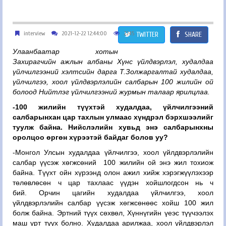
interview
2021-12-22 12:44:00
2245
TWITTER
SHARE
Улаанбаатар хотын
Захирагчийн ажлын албаны Хүнс үйлдвэрлэл, худалдаа
үйлчилгээний хэлтсийн дарга Т.Золжаргалтай худалдаа,
үйлчилгээ, хоол үйлдвэрлэлийн салбарын 100 жилийн ой
болоод Нийтлэг үйлчилгээний журмын талаар ярилцлаа.
-100 жилийн түүхтэй худалдаа, үйлчилгээний
салбарынхан цар тахлын улмаас хүндрэл бэрхшээлийг
туулж байна. Нийслэлийн хувьд энэ салбарынхны
оролцоо өргөн хүрээтэй байдаг болов уу?
-Монгол Улсын худалдаа үйлчилгээ, хоол үйлдвэрлэлийн
салбар үүсэж хөгжсөний 100 жилийн ой энэ жил тохиож
байна. Түүхт ойн хүрээнд олон ажил хийж хэрэгжүүлэхээр
төлөвлөсөн ч цар тахлаас үүдэн хойшлогдсон нь ч
бий. Орчин цагийн худалдаа үйлчилгээ, хоол
үйлдвэрлэлийн салбар үүсэж хөгжсөнөөс хойш 100 жил
болж байна. Эртний түүх сөхвөл, Хүннүгийн үеэс түүчээлэх
маш урт түүх болно. Худалдаа арилжаа, хоол үйлдвэрлэл