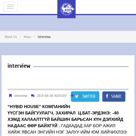
About Us
News
interview
interview
interview
2021-06-28 16:00:00
2031
TWITTER
SHARE
“HYBID HOUSE” КОМПАНИЙН
ҮҮСГЭН БАЙГУУЛАГЧ, ЗАХИРАЛ Ц.БАТ-ЭРДЭНЭ: -40
ХЭМД ХАЛААЛТГҮЙ БАЙШИН БАРЬСАН ХҮН ДЭЛХИЙД
НАДААС ӨӨР БАЙХГҮЙ .
ГАДААДАД ХАР БОР АЖИЛ 
ХИЙЖ ЯВСАН ЭНГИЙН НЭГ ЗАЛУУ ИЙМ ЮМ ХИЙЧИХЛЭЭ 