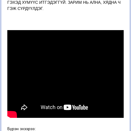
ГЭХЭД ХҮМҮҮС ИТГЭДЭГГҮЙ. ЗАРИМ НЬ АЛНА, ХЯДНА Ч 
ГЭЖ СҮРДҮҮЛДЭГ.
Бүрэн эхээрээ:   
