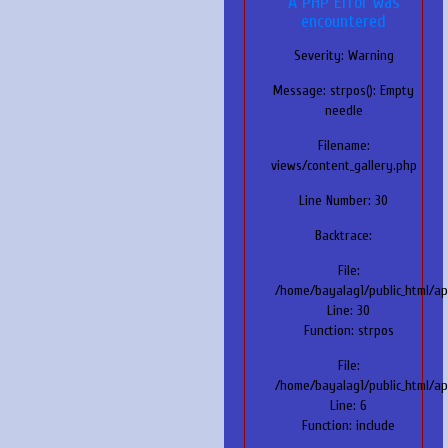
A PHP Error was
encountered
Severity: Warning
Message: strpos(): Empty
needle
Filename:
views/content_gallery.php
Line Number: 30
Backtrace:
File:
/home/bayalag1/public_html/ap
Line: 30
Function: strpos
File:
/home/bayalag1/public_html/ap
Line: 6
Function: include