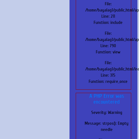
File:
/home/bayalag1/public_html/ap
Line: 211
Function: include
File:
/home/bayalag1/public_html/app
Line: 790
Function: view
File:
/home/bayalag1/public_html/in
Line: 315
Function: require_once
A PHP Error was
encountered
Severity: Warning
Message: strpos(): Empty
needle