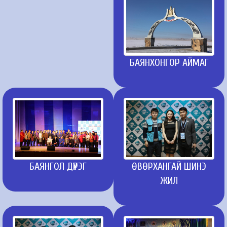
БАЯНХОНГОР АЙМАГ
БАЯНГОЛ ДҮҮРЭГ
ӨВӨРХАНГАЙ ШИНЭ
ЖИЛ