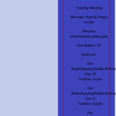
Severity: Warning
Message: strpos(): Empty
needle
Filename:
views/content_gallery.php
Line Number: 30
Backtrace:
File:
/home/bayalag1/public_html/ap
Line: 30
Function: strpos
File:
/home/bayalag1/public_html/ap
Line: 6
Function: include
File: