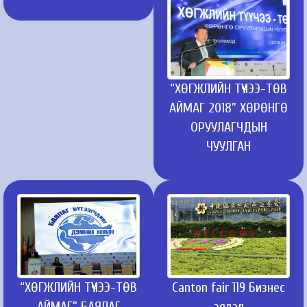
“ХӨГЖЛИЙН ТҮҮЧЭЭ-ТӨВ
АЙМАГ 2018” ХӨРӨНГӨ
ОРУУЛАГЧДЫН
ЧУУЛГАН
“ХӨГЖЛИЙН ТҮҮЧЭЭ-ТӨВ
Canton fair 119 Бизнес
АЙМАГ” БАЯЛАГ
аялал