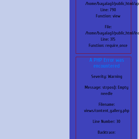
/home/bayalag1/public_html/app
Line: 790
Function: view
File:
/home/bayalag1/public_html/in
Line: 315
Function: require_once
A PHP Error was
encountered
Severity: Warning
Message: strpos(): Empty
needle
Filename:
views/content_gallery.php
Line Number: 30
Backtrace: