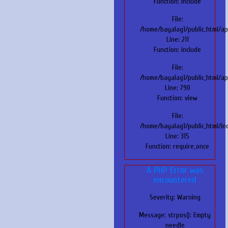
Function: include
File:
/home/bayalag1/public_html/ap
Line: 211
Function: include
File:
/home/bayalag1/public_html/app
Line: 790
Function: view
File:
/home/bayalag1/public_html/in
Line: 315
Function: require_once
A PHP Error was
encountered
Severity: Warning
Message: strpos(): Empty
needle