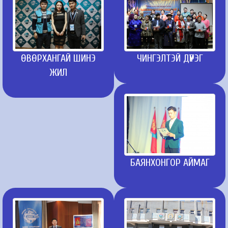
ӨВӨРХАНГАЙ ШИНЭ
ЧИНГЭЛТЭЙ ДҮҮРЭГ
ЖИЛ
БАЯНХОНГОР АЙМАГ