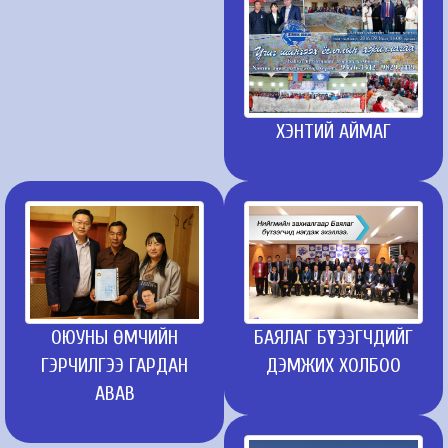
ХЭНТИЙ АЙМАГ
ОЮУНЫ ӨМЧИЙН
БАЯЛАГ БҮТЭЭГЧДИЙГ
ГЭРЧИЛГЭЭ ГАРДАН
ДЭМЖИХ ХОЛБОО
АВАВ