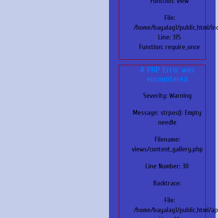
Function: view
File:
/home/bayalag1/public_html/in
Line: 315
Function: require_once
A PHP Error was
encountered
Severity: Warning
Message: strpos(): Empty
needle
Filename:
views/content_gallery.php
Line Number: 30
Backtrace:
File:
/home/bayalag1/public_html/ap