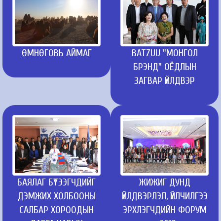
ӨМНӨГОВЬ АЙМАГ
BATZUU "МОНГОЛ
БРЭНД" ОЁДЛЫН
ЗАГВАР ҮЙЛДВЭР
БАЯЛАГ БҮТЭЭГЧДИЙГ
ЖИЖИГ ДУНД
ДЭМЖИХ ХОЛБООНЫ
ҮЙЛДВЭРЛЭЛ, ҮЙЛЧИЛГЭЭ
САЛБАР ХОРООДЫН
ЭРХЛЭГЧДИЙН ФОРУМ