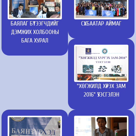
БАЯЛАГ БҮТЭЭГЧДИЙГ
СҮХБААТАР АЙМАГ
ДЭМЖИХ ХОЛБООНЫ
БАГА ХУРАЛ
"ХӨГЖИЛД ХҮРЭХ ЗАМ
2016" ҮЗЭСГЭЛЭН