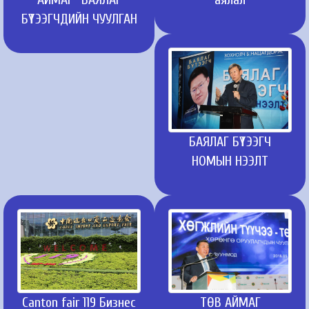
БҮТЭЭГЧДИЙН ЧУУЛГАН
БАЯЛАГ БҮТЭЭГЧ
НОМЫН НЭЭЛТ
Canton fair 119 Бизнес
ТӨВ АЙМАГ