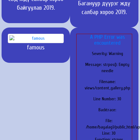
Багануур дүүрэг ждү
байгуулав 2019.
салбар хороо 2019.
A PHP Error was
encountered
famous
Severity: Warning
Message: strpos(): Empty
needle
Filename:
views/content_gallery.php
Line Number: 30
Backtrace:
File:
/home/bayalag1/public_html/ap
Line: 30
Function: strpos