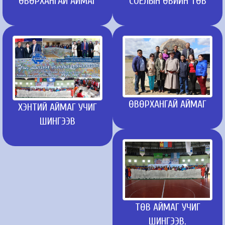
ӨВӨРХАНГАЙ АЙМАГ
СОЁЛЫН ӨВИЙН ТӨВ
ӨВӨРХАНГАЙ АЙМАГ
ХЭНТИЙ АЙМАГ УЧИГ
ШИНГЭЭВ
ТӨВ АЙМАГ УЧИГ
ШИНГЭЭВ.