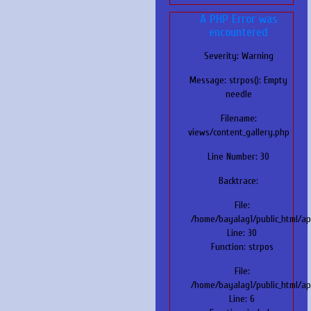
A PHP Error was
encountered
Severity: Warning
Message: strpos(): Empty
needle
Filename:
views/content_gallery.php
Line Number: 30
Backtrace:
File:
/home/bayalag1/public_html/ap
Line: 30
Function: strpos
File:
/home/bayalag1/public_html/ap
Line: 6