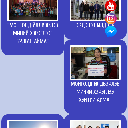
"МОНГОЛД ҮЙЛДВЭРЛЭВ
ЭРДЭНЭТ ҮЙЛДВЭР
МИНИЙ ХЭРЭГЛЭЭ"
БУЛГАН АЙМАГ
МОНГОЛД ҮЙЛДВЭРЛЭВ
МИНИЙ ХЭРЭГЛЭЭ
ХЭНТИЙ АЙМАГ