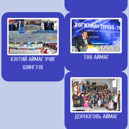
ТӨВ АЙМАГ
ХЭНТИЙ АЙМАГ УЧИГ
ШИНГЭЭВ
ДОРНОГОВЬ АЙМАГ