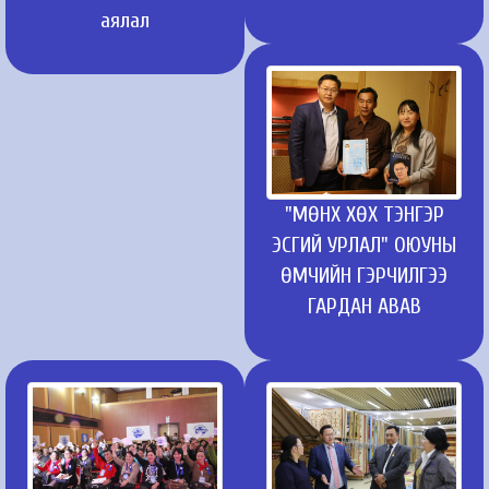
аялал
"МӨНХ ХӨХ ТЭНГЭР
ЭСГИЙ УРЛАЛ" ОЮУНЫ
ӨМЧИЙН ГЭРЧИЛГЭЭ
ГАРДАН АВАВ