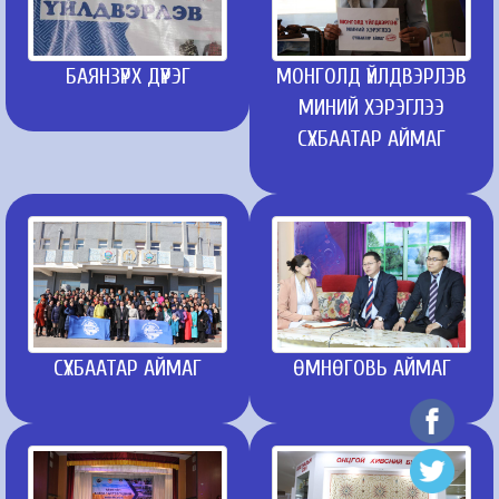
БАЯНЗҮРХ ДҮҮРЭГ
МОНГОЛД ҮЙЛДВЭРЛЭВ
МИНИЙ ХЭРЭГЛЭЭ
СҮХБААТАР АЙМАГ
СҮХБААТАР АЙМАГ
ӨМНӨГОВЬ АЙМАГ