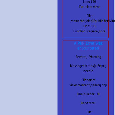
Line: 790
Function: view
File:
/home/bayalag1/public_html/in
Line: 315
Function: require_once
A PHP Error was
encountered
Severity: Warning
Message: strpos(): Empty
needle
Filename:
views/content_gallery.php
Line Number: 30
Backtrace:
File: