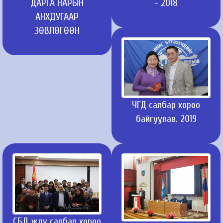
ДАРГА НАРЫН
- 2018
АНХДУГААР
ЗӨВЛӨГӨӨН
ЧГД салбар хороо
байгуулав. 2019
СБД ждү салбар хороо