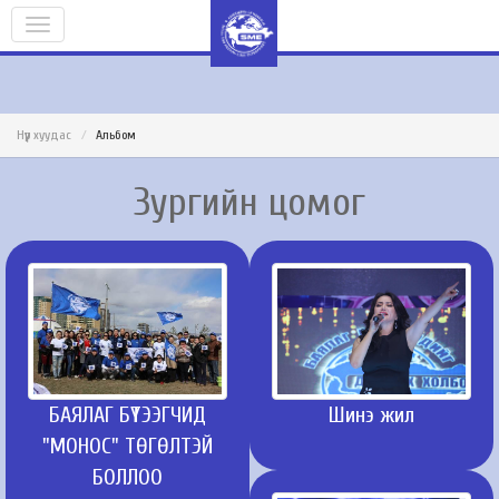
Нүүр хуудас
Альбом
Зургийн цомог
Шинэ жил
БАЯЛАГ БҮТЭЭГЧИД
"МОНОС" ТӨГӨЛТЭЙ
БОЛЛОО