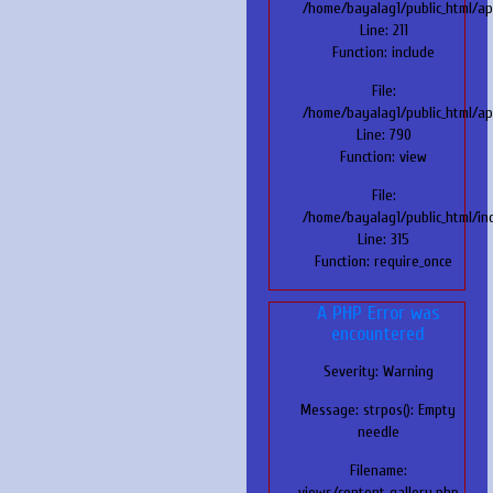
/home/bayalag1/public_html/ap
Line: 211
Function: include
File:
/home/bayalag1/public_html/app
Line: 790
Function: view
File:
/home/bayalag1/public_html/in
Line: 315
Function: require_once
A PHP Error was
encountered
Severity: Warning
Message: strpos(): Empty
needle
Filename:
views/content_gallery.php