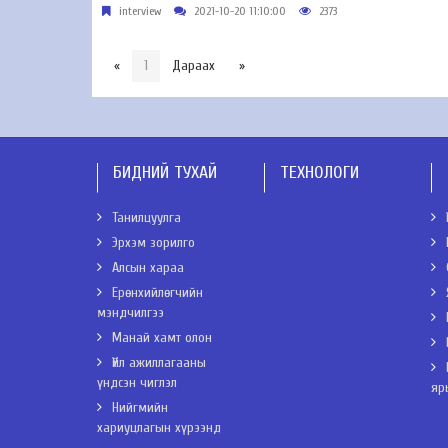
interview
2021-10-20 11:10:00
2373
«
1
Дараах
»
БИДНИЙ ТУХАЙ
ТЕХНОЛОГИ
Танилцуулга
Эрхэм зорилго
Алсын хараа
Ерөнхийлөгчийн
мэндчилгээ
Манай хамт олон
Үйл ажиллагааны
үндсэн чиглэл
яр
Нийгмийн
хариуцлагын хүрээнд