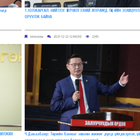
гчид
Т.ЗОЛЖАРГАЛ: НИЙТЛЭГ ҮЙЛЧИЛГЭЭНИЙ ЖУРАМД ТҮЦ-ИЙН ЗОХИЦУУ
ОРУУЛЖ БАЙНА
interview
2021-12-22 12:44:00
2245
 ШИЛЖИХ
Ч.Даваабаяр: Төрийн банкыг зөвхөн жижиг дунд үйлдвэрлэл, ү