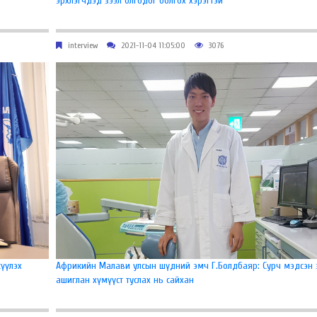
эрхлэгчдэд зээл олгодог болгох хэрэгтэй
interview
2021-11-04 11:05:00
3076
үүлэх
Африкийн Малави улсын шүдний эмч Г.Болдбаяр: Сурч мэдсэн 
ашиглан хүмүүст туслах нь сайхан