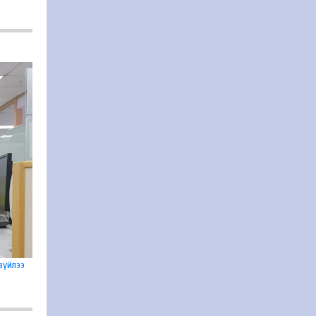
зүйлээ