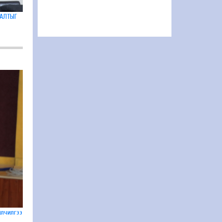
ЛАЛТЫГ
йлчилгээ