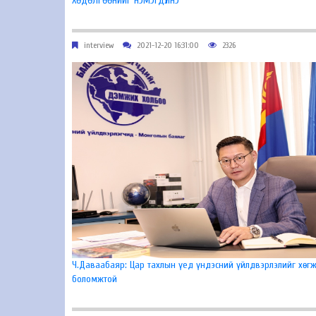
ХӨДӨЛГӨӨНИЙГ НЭМЭГДҮҮЛНЭ
interview
2021-12-20 16:31:00
2326
Ч.Даваабаяр: Цар тахлын үед үндэсний үйлдвэрлэлийг хөгж
боломжтой