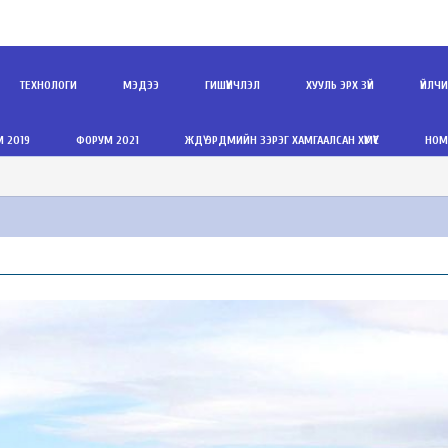
ТЕХНОЛОГИ
МЭДЭЭ
ГИШҮҮНЧЛЭЛ
ХУУЛЬ ЭРХ ЗҮЙ
ҮЙЛЧ
 2019
ФОРУМ 2021
ЖДҮ ЭРДМИЙН ЗЭРЭГ ХАМГААЛСАН ХҮМҮҮС
НОМ