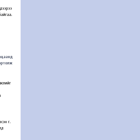
 дээрээ
байгаа.
гацаанд
портолж
өслийг
ы
эн үг.
ид