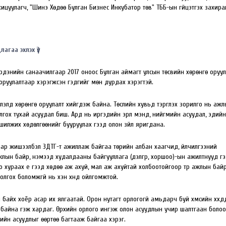
цуулагч, "Шинэ Хөдөө Булган Бизнес Инкубатор төв" ТББ-ын гүйцэтгэх захира
агаа эхлэх үү?
-Эрдэнийн санаачилгаар 2017 оноос Булган аймагт улсын төсвийн хөрөнгө оруу
оруулалтаар хэрэгжсэн гэдгийг мөн дурдах хэрэгтэй.
рлэлд хөрөнгө оруулалт хийгдэж байна. Төслийн хувьд тэргүүлэх зорилго нь аж
гох тухай асуудал биш. Ард нь иргэдийн эрүүл мэнд, нийгмийн асуудал, эдийн
үү шилжих хөдөлгөөнийг бууруулах гээд олон зүйл яригдана.
ар жишээлбэл ЗДТГ-т ажиллаж байгаа төрийн албан хаагчид, үйлчилгээний
ажлын байр, нэмээд худалдааны байгууллага (дэлгүүр, хоршоо)-ын ажилтнууд г
 хураах үе гээд хөдөө аж ахуй, мал аж ахуйтай холбоотойгоор түр ажлын бай
олгох боломжгүй нь хэн хүнд ойлгомжтой.
йх хоёр асар их ялгаатай. Орон нутагт орлогогүй амьдарч буй хүмүүсийн хүүхдүүд
ж байна гэж хардаг. Өрхийн орлого ингэж олон асуудлын учир шалтгаан боло
мийн асуудлыг өөртөө багтааж байгаа хэрэг.