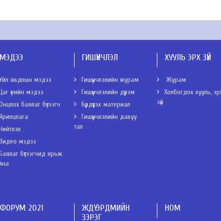
МЭДЭЭ
ГИШҮҮНЧЛЭЛ
ХУУЛЬ ЭРХ ЗҮЙ
Үйл явдлын мэдээ
Гишүүнчлэлийн журам
Журам
Цаг үеийн мэдээ
Гишүүнчлэлийн дүрэм
Холбогдох хууль, эр
зүй
Онцлох баялаг бүтээгч
Бүрдүүлэх материал
Ярилцлага
Гишүүнчлэлийн давуу
тал
Нийтлэл
Видео мэдээ
Баялаг бүтээгчид ярьж
йна
ФОРУМ 2021
ЖДҮ ЭРДМИЙН
НОМ
ЗЭРЭГ