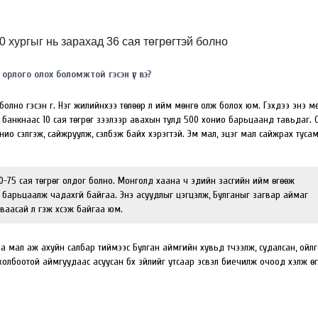
0 хургыг нь зарахад 36 сая төгрөгтэй болно
рлого олох боломжтой гэсэн үг вэ?
 болно гэсэн үг. Нэг жилийнхээ төлөөр л ийм мөнгө олж болох юм. Гэхдээ энэ мө
 банкнаас 10 сая төгрөг зээлээр авахын тулд 500 хонио барьцаанд тавьдаг. 
онио сэлгэж, сайжруулж, сэлбэж байх хэрэгтэй. Эм мал, эцэг мал сайжрах тусам
0-75 сая төгрөг олдог болно. Монголд хаана ч эдийн засгийн ийм өгөөж
өг барьцаалж чадахгүй байгаа. Энэ асуудлыг цэгцэлж, Булганыг загвар аймаг
аасай л гэж хүсэж байгаа юм.
а мал аж ахуйн салбар тиймээс Булган аймгийн хувьд түүчээлж, судалсан, ойлг
й холбоотой аймгуудаас асуусан бүх зүйлийг утсаар эсвэл биечилж очоод хэлж ө