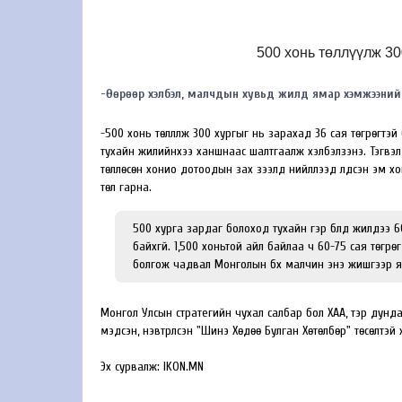
500 хонь төллүүлж 30
-Өөрөөр хэлбэл, малчдын хувьд жилд ямар хэмжээний о
-500 хонь төллүүлж 300 хургыг нь зарахад 36 сая төгрөгтэй
тухайн жилийнхээ ханшнаас шалтгаалж хэлбэлзэнэ. Тэгвэл
төллөсөн хонио дотоодын зах зээлд нийлүүлээд үлдсэн эм х
төл гарна.
500 хурга зардаг болоход тухайн гэр бүлд жилдээ 6
байхгүй. 1,500 хоньтой айл байлаа ч 60-75 сая төгр
болгож чадвал Монголын бүх малчин энэ жишгээр яв
Монгол Улсын стратегийн чухал салбар бол ХАА, тэр дунда
мэдсэн, нэвтрүүлсэн "Шинэ Хөдөө Булган Хөтөлбөр" төсөлтэ
Эх сурвалж: IKON.MN