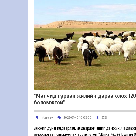
"Малчид гурван жилийн дараа олох 120 
боломжтой"
interview
2023-01-16 10:05:00
3559
Жижиг дунд үйлдвэрлэл, үйлдвэрлэгчдийг дэмжих, чадавх
амьжиргааг сайжруулах зорилготой "Шинэ Хөдөө Булган Х