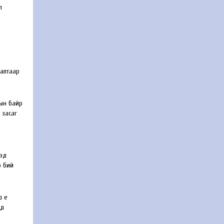
л
лалтаар
лын байр
 засаг
ээд
р бий
 үе
од