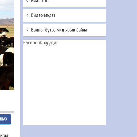
Нийтлэл
Видео мэдээ
Баялаг бүтээгчид ярьж байна
Facebook хуудас
ЛЦАХ
айгаа