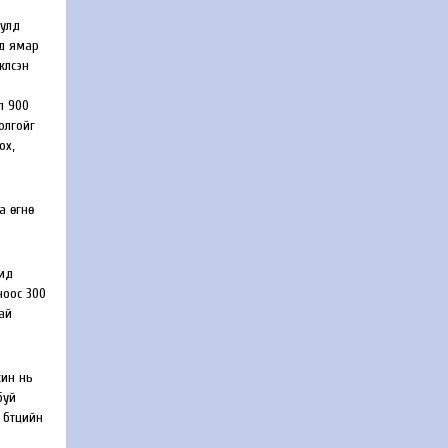
тулд
ид ямар
үлсэн
л 900
толгойг
ох,
а өгнө
чид
ноос 300
ай
жин нь
буй
 бүтцийн