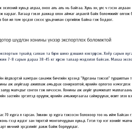
эхэлсний хувьд алдаа, оноо аль аль нь байгаа. Хувь хүн, улс ч гэсэн алдаан
эж хардаг. Яагаад гэвэл дахиад олон аймаг алдахгүй байх боломжийг олгож 
ол илүү том эрсдэл үүсэхээс урьдчилан сэргийлж байна гэж боддог.
 дотор шүдлэн хонины үнээр экспортлох боломжтой
 экспортын тухайд саяхан та бүхэн шинэ дэвшил нэвтрүүлсэн. Хоёр сарын ху
жин 7-8 сарын дараа 38-45 кг хүрсэн талаар мэдээлэл байсан. Махаа экс
ийн үйлдвэртэй хамтран санамж бичгийн хүрээнд "Хурганы тэжээл" туршилтын т
онины аж ахуйгаар ажиллаж амьдрах сонирхолтой, өрхийн орлогоо нэмэгдүүлэх
ү залуу малчдыг сонгох гэж хичээсэн. Хонины аж ахуйг уламжлалт маллагаан
н засгийн эргэлтэд оруулж, өрхийн амьжиргаагаа сайжруулах, өсөлт үзүүлэх вэ
лаас 70 хурга л гарсан. Зөвхөн эр хурга тэжээсэн болохоор тоо нь ийм байсан гэс
хонь гээд иддэг зан төрхтэй монголчуудын хувьд. Гэтэл тэр нэг хонийг малч
дварт өвчний эрсдэлийг давж байж борлуулдаг.