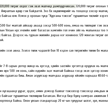
120,000 төгрөг олдог гэж үзвэл малчид дампуурчихсан.
120,000 төгрөг олохын 
. Амралтын өдөр гэж байдаггүй. Энэ бүх хөдөлмөрийг нь тооцоод үзэхээр малч
байгаа юм. Нэмэх рүү орохын тулд "Хурганы тэжээл" туршилтын төслийг хэрэгжү
,500 бог малтай айлаар аваад үзэхэд 500-600 хонь, ямаа нь төллөдөг гэж үзвэ
лын Улсын нүүрс хүчлийн хийг багасгах хамгийн гол хүчин зүйл нь малынхаа тоо 
ж байгаа. Дээрээс нь гурван жилийн дараа нэг хониноос 120 мянган төгрөг ол
ай.
н зээл авна. Зээлээ төлж чадахгүй бол 10 хэдэн сая төгрөгийн төлөө бүх мала
ийг 7-8 сарын дотор жинд нь хүргээд, эдийн засгийн эргэлтэд оруулах нь мал
 өрх 500 эм хонь, сайн үүлдрийн эцэг малтай байлаа гэхэд үзвэл эдгээр хони
лийн судалгаа биш. Аман асуулгаар малчдаа асуухаар хүйсийн харьцаа 40:60-т
рын хугацаанд уураг, эрдэс, амин дэмээр баялаг тэжээлээр тэжээхэд амьдын 
лж байгааг туршилтын төслөөрөө баталсан. Ингээд бид буюу хамтран ажиллаж 
ртлоод байна. Олон улсын стандартаар 20 кг-ын гулуузыг шүүслэг, эрүүл, махны