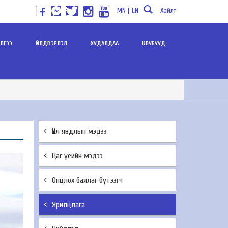
MN |
EN
Хайлт
ИЛГЭЭ
ҮЙЛДВЭРЛЭЛ
ХУДАЛДАА
КЛУБУУД
Үйл явдлын мэдээ
Цаг үеийн мэдээ
Онцлох баялаг бүтээгч
Ярилцлага