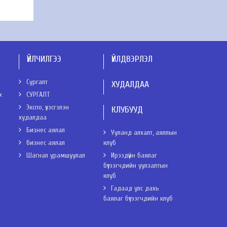
ҮЙЛЧИЛГЭЭ
ҮЙЛДВЭРЛЭЛ
Сургалт
ХУДАЛДАА
х
СУРГАЛТ
Экспо, үзэсгэлэн
КЛУБУУД
худалдаа
Бизнес аялал
Ууланд алхалт, аяллын
бизнес аялал
клуб
Шагнал урамшуулал
Ирээдүйн баялаг
бүтээгчдийн уулзалтын
клуб
Гадаад улс дахь
баялаг бүтээгчдийн клуб