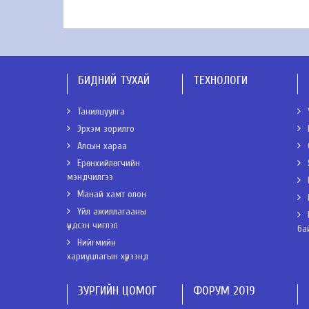
БИДНИЙ ТУХАЙ
ТЕХНОЛОГИ
Танилцуулга
Эрхэм зорилго
Алсын хараа
Ерөнхийлөгчийн
мэндчилгээ
Манай хамт олон
Үйл ажиллагааны
үндсэн чиглэл
ба
Нийгмийн
хариуцлагын хүрээнд
ЗУРГИЙН ЦОМОГ
ФОРУМ 2019