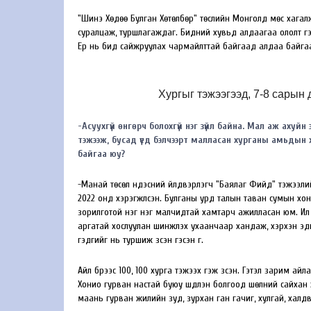
"Шинэ Хөдөө Булган Хөтөлбөр" төслийн Монголд мөс хагалж 
суралцаж, туршлагаждаг. Бидний хувьд алдаагаа ололт г
Ер нь бид сайжруулах чармайлттай байгаад алдаа байгаа б
Хургыг тэжээгээд, 7-8 сарын
-Асуухгүй өнгөрч болохгүй нэг зүйл байна. Мал аж ахуйн
тэжээж, бусад үед бэлчээрт малласан хурганы амьдын 
байгаа юу?
-Манай төсөл үндэсний үйлдвэрлэгч "Баялаг Фийд" тэжээл
2022 онд хэрэгжүүлсэн. Булганы урд талын таван сумын х
зорилготой нэг нэг малчидтай хамтарч ажилласан юм. Илү
аргатай хослуулан шинжлэх ухаанчаар хандаж, хэрхэн эдий
гэдгийг нь туршиж үзсэн гэсэн үг.
Айл бүрээс 100, 100 хурга тэжээх гэж үзсэн. Гэтэл зарим ай
Хонио гурван настай буюу шүдлэн болгоод шөлний сайхан 
маань гурван жилийн зуд, зурхан ган гачиг, хулгай, хал