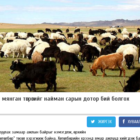
мянган төгрөгийг найман сарын дотор бий болгох
ЖИРГЭХ
ХУВАА
жуулах замаар ажлын байрыг нэмэгдүүлж, өрхийн
өтөлбөр" төсөл хэрэгжиж байна. Хөтөлбөрийн хүрээнд ямар ажлууд хийгдэж б