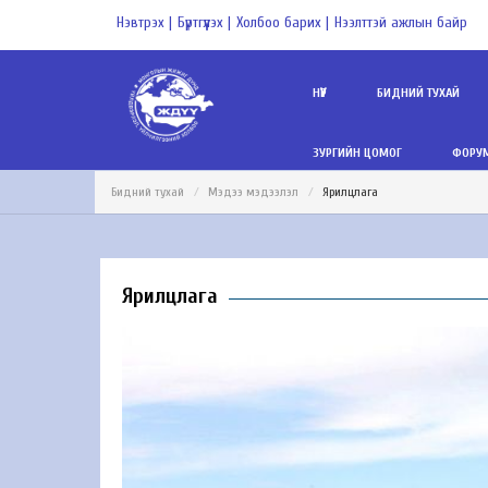
Нэвтрэх |
Бүртгүүлэх |
Холбоо барих |
Нээлттэй ажлын байр
НҮҮР
БИДНИЙ ТУХАЙ
ЗУРГИЙН ЦОМОГ
ФОРУМ
Бидний тухай
Мэдээ мэдээлэл
Ярилцлага
Ярилцлага