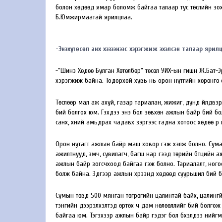
болон хөдөөд ямар боломж байгаа талаар тус төслийн зохи
Б.Юмжирмаатай ярилцлаа.
-Энэхүү төсөл анх хэзээнээс хэрэгжиж эхэлсэн талаар ярилцл
-"Шинэ Хөдөө Булган Хөтөлбөр" төсөл УИХ-ын гишүүн Ж.Бат
хэрэгжиж байна. Тодорхой хувь нь орон нутгийн хөрөнгө 
Төслөөр мал аж ахуй, газар тариалан, жижиг, дунд үйлдвэ
бий болгох юм. Гэхдээ энэ бол зөвхөн ажлын байр бий бол
санхүү, хүний амьдрах чадавх зэргээс гадна хотоос хөдөө р
Орон нутагт ажлын байр маш ховор гэж хэлж болно. Сума
ажилтнууд, эмч, сувилагч, багш нар гээд төрийн бүтцийн 
ажлын байр зогсчхоод байгаа гэж болно. Тариалалт, ногоо
болж байна. Эдгээр ажлын хүрээнд хөдөөд суурьшил бий б
Сумын төвд 500 мянган төгрөгийн цалинтай байх, цалингүй ба
тэнгийн дээрэлхэлтэд өртөх ч дам нөлөөллийг бий болго
байгаа юм. Тэгэхээр ажлын байр гэдэг бол бүхэлдээ нийг