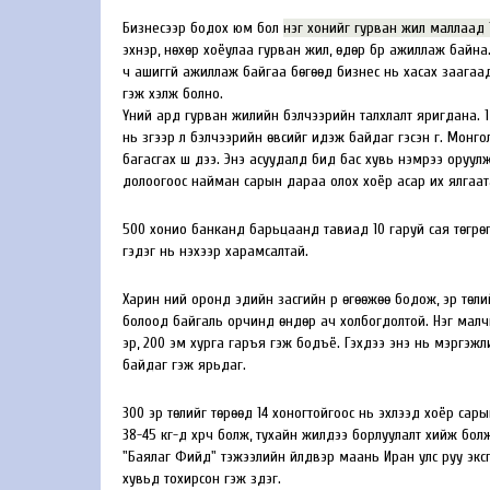
Бизнесээр бодох юм бол
нэг хонийг гурван жил маллаад 
эхнэр, нөхөр хоёулаа гурван жил, өдөр бүр ажиллаж байна
ч ашиггүй ажиллаж байгаа бөгөөд бизнес нь хасах заагаад 
гэж хэлж болно.
Үүний ард гурван жилийн бэлчээрийн талхлалт яригдана. 1
нь зүгээр л бэлчээрийн өвсийг идэж байдаг гэсэн үг. Монго
багасгах шүү дээ. Энэ асуудалд бид бас хувь нэмрээ оруул
долоогоос найман сарын дараа олох хоёр асар их ялгаат
500 хонио банканд барьцаанд тавиад 10 гаруй сая төгрөгий
гэдэг нь үнэхээр харамсалтай.
Харин үүний оронд эдийн засгийн үр өгөөжөө бодож, эр төл
болоод байгаль орчинд өндөр ач холбогдолтой. Нэг малчин
эр, 200 эм хурга гаръя гэж бодъё. Гэхдээ энэ нь мэргэж
байдаг гэж ярьдаг.
300 эр төлийг төрөөд 14 хоногтойгоос нь эхлээд хоёр са
38-45 кг-д хүрч болж, тухайн жилдээ борлуулалт хийж бо
"Баялаг Фийд" тэжээлийн үйлдвэр маань Иран улс руу экспо
хувьд тохирсон гэж үздэг.