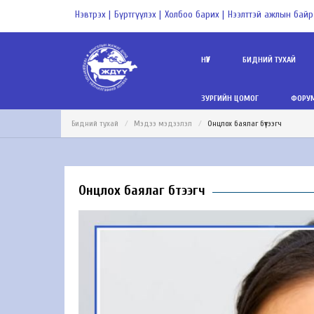
Нэвтрэх |
Бүртгүүлэх |
Холбоо барих |
Нээлттэй ажлын байр
НҮҮР
БИДНИЙ ТУХАЙ
ЗУРГИЙН ЦОМОГ
ФОРУМ
Бидний тухай
Мэдээ мэдээлэл
Онцлох баялаг бүтээгч
Онцлох баялаг бүтээгч