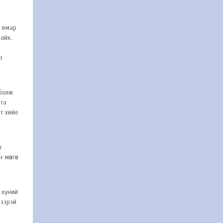
э ямар
айх.
э
 болж
 та
мт хийе
ж
мөнгөө
 хүний
лээрэй