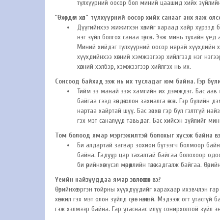
түлхүүрний оосор бол миний цаашид хийх зүйлийн 
“Өхөөрдөм хөл” түлхүүрний оосор хийх санааг анх яаж ол
Дүүгийнхээ жижигхэн хөлийг хараад хайр хүрээд 
нэг зүйл болгох санаа төрсөн. Ээж минь тухайн ү
Миний хийдэг түлхүүрний оосор нярай хүүхдийн х
хүүхдийнхээ хөлний хэмжээгээр хийлгээд нэг нэгэ
хөлний хэлбэр, хэмжээгээр хийлгэх нь их.
Сонсоод байхад ээж нь их тусладаг юм байна. Гэр бү
Тийм ээ манай ээж хамгийн их дэмждэг. Бас аав м
байгаа гээд зөндөө олон захиалга өгсөн. Гэр бүлий
нартаа хайртай шүү. Бас зөвхөн гэр бүл гэлтгүй най
гэх мэт саналууд тавьдаг. Бас хийсэн зүйлийг ми
Том болоод ямар мэргэжилтэй болохыг хүсэж байна вэ
Би алдартай загвар зохион бүтээгч болмоор байна
байна. Гадуур цар тахалтай байгаа болохоор одоогоор
би өөрийнхөө хүсэл мөрөөдлийн төлөө хадгалж байгаа. Ө
Үеийн найзууддаа ямар зөвлөгөө өгөх вэ?
Өөрийнхөө эргэн тойрны хүүхдүүдийг харахаар ихэвчлэн га
хөгжил гэх мэт олон зүйлд сөрөг нөлөөтэй. Мэдээж огт утасгү
гэж хэлмээр байна. Гар утаснаас илүү сонирхолтой зүйл э