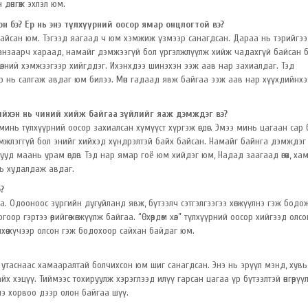
дөнгөж эхлэл юм.
сон бэ? Ер нь энэ түлхүүрний оосор ямар онцлогтой вэ?
байсан юм. Тэгээд яагаад ч юм хэмжиж үзмээр санагдсан. Дараа нь тэрийгэ
ед анзаарч хараад, намайг дэмжээгүй бол үргэлжлүүлж хийж чадахгүй байсан б
өлний хэмжээгээр хийгддэг. Ихэнхдээ шинэхэн ээж аав нар захиалдаг. Тэд
эр нь салгаж авдаг юм билээ. Мөн гадаад явж байгаа ээж аав нар хүүхдийнхэ
лийхэн нь чиний хийж байгаа зүйлийг яаж дэмждэг вэ?
инь түлхүүрний оосор захиалсан хүмүүст хүргэж өгдөг. Эмээ минь цагаан сар
н дэмжлэггүй бол энийг хийхэд хүндрэлтэй байх байсан. Намайг байнга дэмждэг
зууд маань урам өгдөг. Тэд нар ямар гоё юм хийдэг юм, Надад заагаад өгөөч, ха
нь худалдаж авдаг.
?
. Одооноос зургийн дугуйланд явж, бүтээлч сэтгэлгээгээ хөгжүүлнэ гэж бодо
 гэртээ өөрийгөө хөгжүүлж байгаа. “Өхөөрдөм хөл” түлхүүрний оосор хийгээд олсон 
өрийнхөө хүчээр олсон гэж бодохоор сайхан байдаг юм.
р утаснаас хамааралтай болчихсон юм шиг санагдсан. Энэ нь эрүүл мэнд, хувь
й байх хэцүү. Тиймээс тохируулж хэрэглээд илүү гарсан цагаа үр бүтээлтэй өнгөрүү
нэ хорвоо дээр олон байгаа шүү.