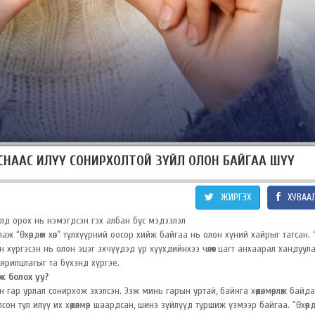
АСНААС ИЛҮҮ СОНИРХОЛТОЙ ЗҮЙЛ ОЛОН БАЙГАА ШҮҮ
ЖИРГЭХ
ХУВАА
ралд орох нь нэмэгдсэн гэх албан бус мэдээлэл
глаж “Өхөөрдөм хөл” түлхүүрний оосор хийж байгаа нь олон хүний хайрыг татсан.
хүргэсэн нь олон эцэг эхчүүдэд үр хүүхдийнхээ чөлөөт цагт анхаарал хандуула
 ярилцлагыг та бүхэнд хүргэе.
ж болох уу?
н гар урлал сонирхож эхэлсэн. Ээж минь гарын уртай, байнга хөдөлмөрлөж байда
лсон тул илүү их хөдөлмөр шаардсан, шинэ зүйлүүд туршиж үзмээр байгаа. “Өхөөрдө