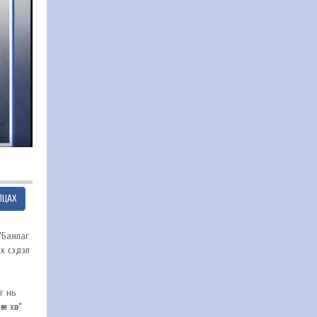
ЛЦАХ
 “Баялаг
х сэдэл
г нь
м хөл”