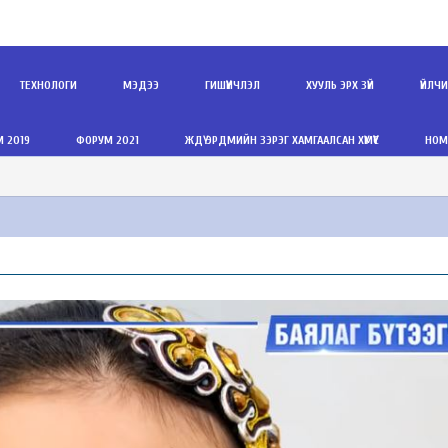
ТЕХНОЛОГИ
МЭДЭЭ
ГИШҮҮНЧЛЭЛ
ХУУЛЬ ЭРХ ЗҮЙ
ҮЙЛЧ
 2019
ФОРУМ 2021
ЖДҮ ЭРДМИЙН ЗЭРЭГ ХАМГААЛСАН ХҮМҮҮС
НОМ