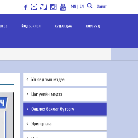
MN |
EN
Хайлт
ИЛГЭЭ
ҮЙЛДВЭРЛЭЛ
ХУДАЛДАА
КЛУБУУД
Үйл явдлын мэдээ
Цаг үеийн мэдээ
Онцлох баялаг бүтээгч
Ярилцлага