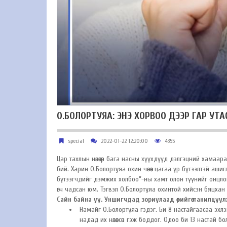
О.БОЛОРТУЯА: ЭНЭ ХОРВОО ДЭЭР ГАР УТ
special
2022-01-22 12:20:00
4355
Цар тахлын нөлөөгөөр бага насны хүүхдүүд дэлгэцний хамаа
бий. Харин О.Болортуяа охин чөлөөт цагаа үр бүтээлтэй аши
бүтээгчдийг дэмжих холбоо”-ны хамт олон түүнийг онцлон 
өгч чадсан юм. Тэгвэл О.Болортуяа охинтой хийсэн бяцхан
Сайн байна уу. Уншигчдад зориулаад өөрийгөө танилцуул
Намайг О.Болортуяа гэдэг. Би 8 настайгаасаа эхлэ
надад их нөлөөлсөн гэж боддог. Одоо би 13 настай бо