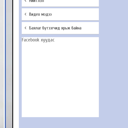
Нийтлэл
Видео мэдээ
Баялаг бүтээгчид ярьж байна
Facebook хуудас