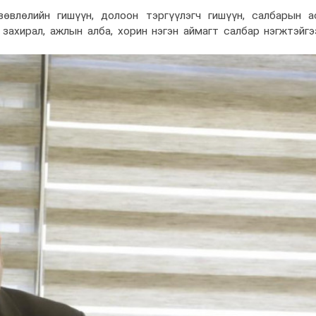
өвлөлийн гишүүн, долоон тэргүүлэгч гишүүн, салбарын а
 захирал, ажлын алба, хорин нэгэн аймагт салбар нэгжтэйгэ