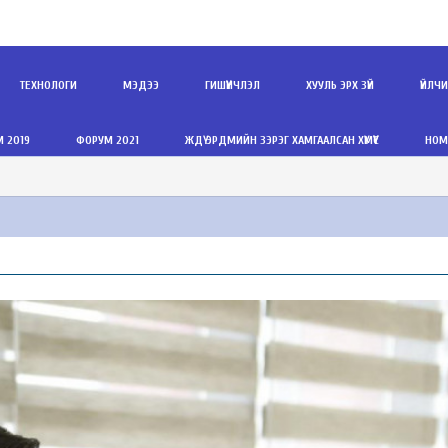
ТЕХНОЛОГИ
МЭДЭЭ
ГИШҮҮНЧЛЭЛ
ХУУЛЬ ЭРХ ЗҮЙ
ҮЙЛЧ
 2019
ФОРУМ 2021
ЖДҮ ЭРДМИЙН ЗЭРЭГ ХАМГААЛСАН ХҮМҮҮС
НОМ