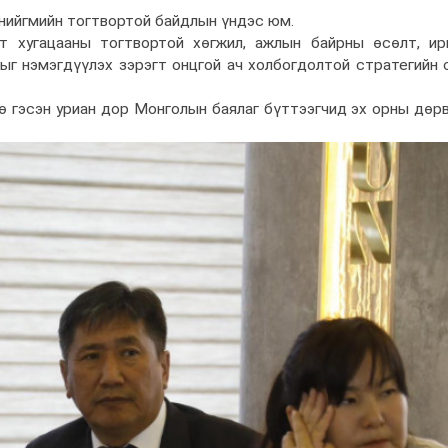
 нийгмийн тогтвортой байдлын үндэс юм.
 хугацааны тогтвортой хөгжил, ажлын байрны өсөлт, ир
ыг нэмэгдүүлэх зэрэгт онцгой ач холбогдолтой стратегийн 
 гэсэн уриан дор Монголын баялаг бүттээгчид эх орны дөрв