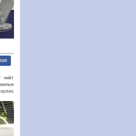
ЛЦАХ
г нийт
 ажлын
эрлэл,