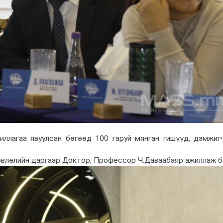
ллагаа явуулсан бөгөөд 100 гаруй мянган гишүүд, дэмжиг
өвлөлийн даргаар Доктор, Профессор Ч.Даваабаяр ажиллаж б