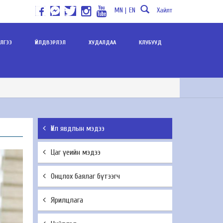
MN |
EN
Хайлт
ИЛГЭЭ
ҮЙЛДВЭРЛЭЛ
ХУДАЛДАА
КЛУБУУД
Үйл явдлын мэдээ
Цаг үеийн мэдээ
Онцлох баялаг бүтээгч
Ярилцлага