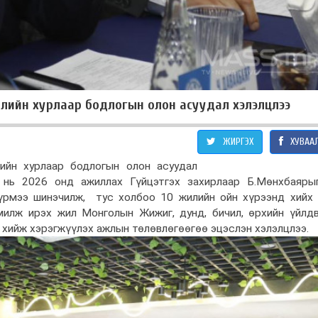
лийн хурлаар бодлогын олон асуудал хэлэлцлээ
ЖИРГЭХ
ХУВАА
йн хурлаар бодлогын олон асуудал
г нь 2026 онд ажиллах Гүйцэтгэх захирлаар Б.Мөнхбаяры
үрмээ шинэчилж, тус холбоо 10 жилийн ойн хүрээнд хийх
милж ирэх жил Монголын Жижиг, дунд, бичил, өрхийн үйлдв
 хийж хэрэгжүүлэх ажлын төлөвлөгөөгөө эцэслэн хэлэлцлээ.