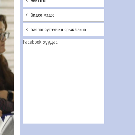
Нийтлэл
Видео мэдээ
Баялаг бүтээгчид ярьж байна
Facebook хуудас