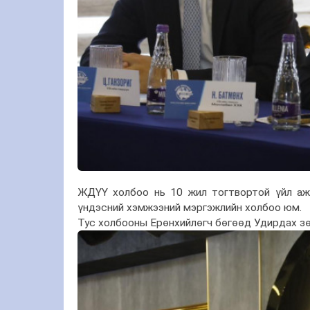
ЖДҮҮ холбоо нь 10 жил тогтвортой үйл ажи
үндэсний хэмжээний мэргэжлийн холбоо юм.
Тус холбооны Ерөнхийлөгч бөгөөд Удирдах з