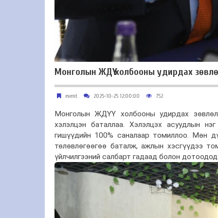
Монголын ЖДҮҮ холбооны удирдах зөвлө
event
2025-10-25 12:00:00
752
Монголын ЖДҮҮ холбооны удирдах зөвлөли
хэлэлцэн баталлаа. Хэлэлцэх асуудлын нэ
гишүүдийн 100% саналаар томиллоо. Мөн д
төлөвлөгөөгөө баталж, ажлын хэсгүүдээ то
үйлчилгээний салбарт гадаад болон дотоодод