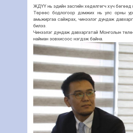
ЖДҮҮ нь эдийн засгийн хөдөлгөгч хүч бөгөөд
Төрөөс бодлогоор дэмжих нь улс орны урт
амьжиргаа сайжрах, чинээлэг дундаж давхарг
билээ.
Чинээлэг дундаж давхаргатай Монголын төлөө
найман зовхисоос нэгдэж байна.