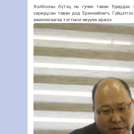
Холбооны бүтэц нь гучин таван Удирдах з
хариуцсан таван дэд Ерөнхийлөгч, Гүйцэтгэх
ажиллагаагаа тогтмол явуулж иржээ.