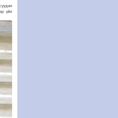
суудал
эр үйл