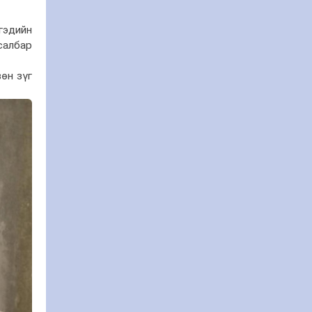
гэдийн
салбар
өн зүг