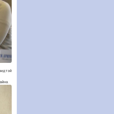
чидтэй
айна.