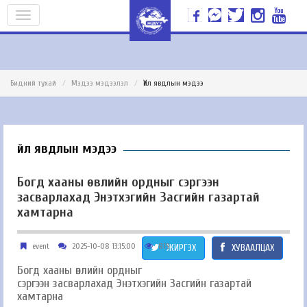
Бидний тухай
Мэдээ мэдээлэл
Үйл явдлын мэдээ
Үйл явдлын мэдээ
Богд хааны өвлийн ордныг сэргээн
засварлахад Энэтхэгийн Засгийн газартай
хамтарна
event
2025-10-08 13:15:00
819
ЖИРГЭХ
ХУВААЛЦАХ
Богд хааны өвлийн ордныг
сэргээн засварлахад Энэтхэгийн Засгийн газартай
хамтарна