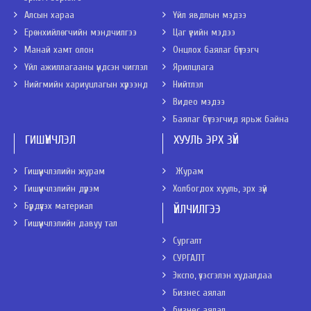
Алсын хараа
Үйл явдлын мэдээ
Ерөнхийлөгчийн мэндчилгээ
Цаг үеийн мэдээ
Манай хамт олон
Онцлох баялаг бүтээгч
Үйл ажиллагааны үндсэн чиглэл
Ярилцлага
Нийгмийн хариуцлагын хүрээнд
Нийтлэл
Видео мэдээ
Баялаг бүтээгчид ярьж байна
ГИШҮҮНЧЛЭЛ
ХУУЛЬ ЭРХ ЗҮЙ
Гишүүнчлэлийн журам
Журам
Гишүүнчлэлийн дүрэм
Холбогдох хууль, эрх зүй
Бүрдүүлэх материал
ҮЙЛЧИЛГЭЭ
Гишүүнчлэлийн давуу тал
Сургалт
СУРГАЛТ
Экспо, үзэсгэлэн худалдаа
Бизнес аялал
бизнес аялал