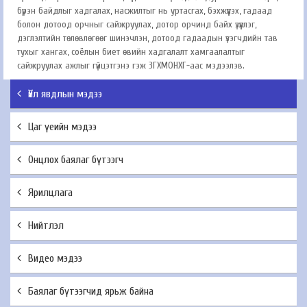
бүрэн байдлыг хадгалах, насжилтыг нь уртасгах, бэхжүүлэх, гадаад
болон дотоод орчныг сайжруулах, дотор орчинд байх үзүүллэг,
дэглэлтийн төлөвлөгөөг шинэчлэн, дотоод гадаадын үзэгчдийн тав
тухыг хангах, соёлын биет өвийн хадгалалт хамгаалалтыг
сайжруулах ажлыг гүйцэтгэнэ гэж ЗГХМОНХГ-аас мэдээлэв.
Үйл явдлын мэдээ
Цаг үеийн мэдээ
Онцлох баялаг бүтээгч
Ярилцлага
Нийтлэл
Видео мэдээ
Баялаг бүтээгчид ярьж байна