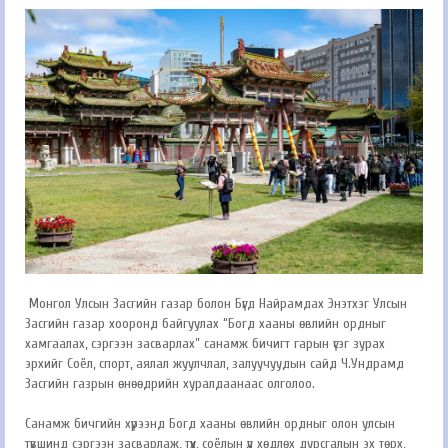
Монгол Улсын Засгийн газар болон Бүгд Найрамдах Энэтхэг Улсын
Засгийн газар хооронд байгуулах “Богд хааны өвлийн ордныг
хамгаалах, сэргээн засварлах” санамж бичигт гарын үсэг зурах
эрхийг Соёл, спорт, аялал жуулчлал, залуучуудын сайд Ч.Ундрамд
Засгийн газрын өнөөдрийн хуралдаанаас олголоо.
Санамж бичгийн хүрээнд Богд хааны өвлийн ордныг олон улсын
түвшинд сэргээн засварлаж, түүх, соёлын үл хөдлөх дурсгалын эх төрх,