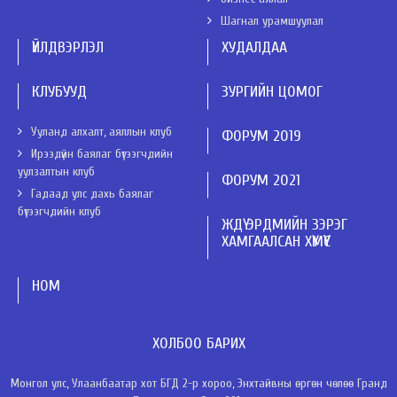
Шагнал урамшуулал
ҮЙЛДВЭРЛЭЛ
ХУДАЛДАА
КЛУБУУД
ЗУРГИЙН ЦОМОГ
Ууланд алхалт, аяллын клуб
ФОРУМ 2019
Ирээдүйн баялаг бүтээгчдийн
уулзалтын клуб
ФОРУМ 2021
Гадаад улс дахь баялаг
бүтээгчдийн клуб
ЖДҮ ЭРДМИЙН ЗЭРЭГ
ХАМГААЛСАН ХҮМҮҮС
НОМ
ХОЛБОО БАРИХ
Монгол улс, Улаанбаатар хот БГД 2-р хороо, Энхтайвны өргөн чөлөө Гранд