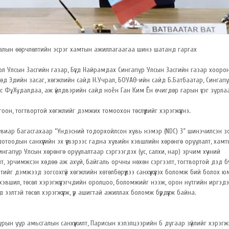
галын өөрчлөлтийн эсрэг хамтын ажиллагаагаа шинэ шатанд гаргах
гол Улсын Засгийн газар, Бүгд Найрамдах Сингапур Улсын Засгийн газар хоор
өд Эдийн засаг, хөгжлийн сайд Н.Учрал, БОУАӨ-ийн сайд Б.Батбаатар, Сингап
с Фү, Худалдаа, аж үйлдвэрийн сайд ноён Ган Ким Ён өчигдөр гарын үсэг зурла
оон, тогтвортой хөгжлийг дэмжих томоохон төслүүдийг хэрэгжүүлнэ.
хувиар багасгахаар “Үндэсний тодорхойлсон хувь нэмэр (NDC) 3” шинэчилсэн з
отоодын санхүүгийн эх үүсвэрээс гадна хувийн хэвшлийн хөрөнгө оруулалт, хам
гапур Улсын хөрөнгө оруулалтаар сэргээгдэх (ус, салхи, нар) эрчим хүчний
, эрчимжсэн хөдөө аж ахуй, байгаль орчны нөхөн сэргээлт, тогтвортой дэд бү
тийг дэмжээд зогсохгүй хөгжлийн хөтөлбөрүүдээ санхүүжүүлэх боломж бий болох ю
вшил, төсөл хэрэгжүүлэгчдийн оролцоо, боломжийг нээж, орон нутгийн иргэд
элтэй төсөл хэрэгжүүлж, үр ашигтай ажиллах боломж бүрдүүлж байна.
урын уур амьсгалын санхүүжилт, Парисын хэлэлцээрийн 6 дугаар зүйлийг хэрэг