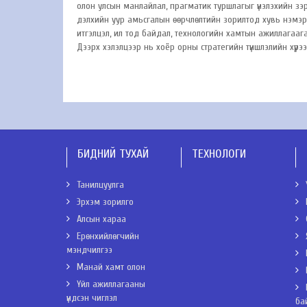
олон улсын манлайлал, прагматик туршлагыг үнэлэхийн зэ
дэлхийн уур амьсгалын өөрчлөлтийн зорилтод хувь нэмэр 
итгэлцэл, ил тод байдал, технологийн хамтын ажиллагааг
Дээрх хэлэлцээр нь хоёр орны стратегийн түншлэлийн хүр
БИДНИЙ ТУХАЙ
ТЕХНОЛОГИ
Танилцуулга
Эрхэм зорилго
Алсын хараа
Ерөнхийлөгчийн
мэндчилгээ
Манай хамт олон
Үйл ажиллагааны
үндсэн чиглэл
ба