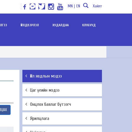
MN |
EN
Хайлт
ИЛГЭЭ
ҮЙЛДВЭРЛЭЛ
ХУДАЛДАА
КЛУБУУД
Үйл явдлын мэдээ
Цаг үеийн мэдээ
Онцлох баялаг бүтээгч
ЛЦАХ
Ярилцлага