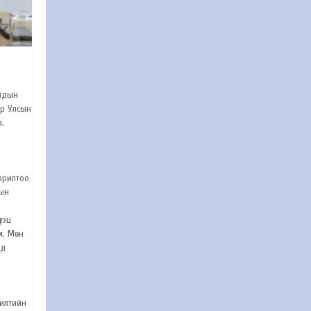
ондын
ур Улсын
а.
орилтоо
тын
тэц
м. Мөн
эд
жилтийн