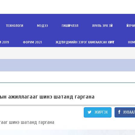
ТЕХНОЛОГИ
МЭДЭЭ
ГИШҮҮНЧЛЭЛ
ХУУЛЬ ЭРХ ЗҮЙ
ҮЙЛЧ
 2019
ФОРУМ 2021
ЖДҮ ЭРДМИЙН ЗЭРЭГ ХАМГААЛСАН ХҮМҮҮС
НОМ
тын ажиллагааг шинэ шатанд гаргана
ЖИРГЭХ
ХУВАА
агааг шинэ шатанд гаргана