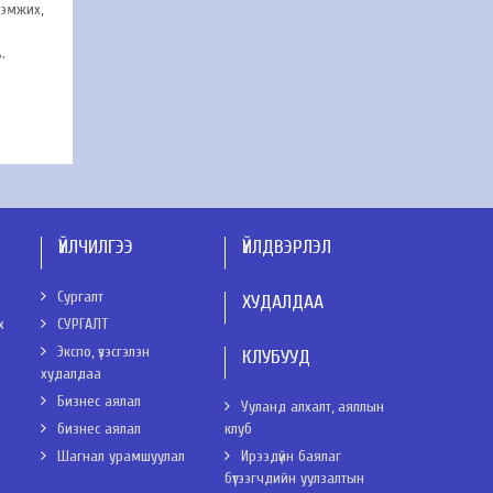
дэмжих,
.
ҮЙЛЧИЛГЭЭ
ҮЙЛДВЭРЛЭЛ
Сургалт
ХУДАЛДАА
х
СУРГАЛТ
Экспо, үзэсгэлэн
КЛУБУУД
худалдаа
Бизнес аялал
Ууланд алхалт, аяллын
бизнес аялал
клуб
Шагнал урамшуулал
Ирээдүйн баялаг
бүтээгчдийн уулзалтын