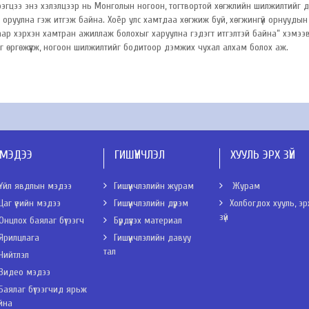
рэгцээ энэ хэлэлцээр нь Монголын ногоон, тогтвортой хөгжлийн шилжилтийг 
оруулна гэж итгэж байна. Хоёр улс хамтдаа хөгжиж буй, хөгжингүй орнуудын
аар хэрхэн хамтран ажиллаж болохыг харуулна гэдэгт итгэлтэй байна” хэмээв
ээг өргөжүүлж, ногоон шилжилтийг бодитоор дэмжих чухал алхам болох аж.
МЭДЭЭ
ГИШҮҮНЧЛЭЛ
ХУУЛЬ ЭРХ ЗҮЙ
Үйл явдлын мэдээ
Гишүүнчлэлийн журам
Журам
Цаг үеийн мэдээ
Гишүүнчлэлийн дүрэм
Холбогдох хууль, эр
зүй
Онцлох баялаг бүтээгч
Бүрдүүлэх материал
Ярилцлага
Гишүүнчлэлийн давуу
тал
Нийтлэл
Видео мэдээ
Баялаг бүтээгчид ярьж
йна