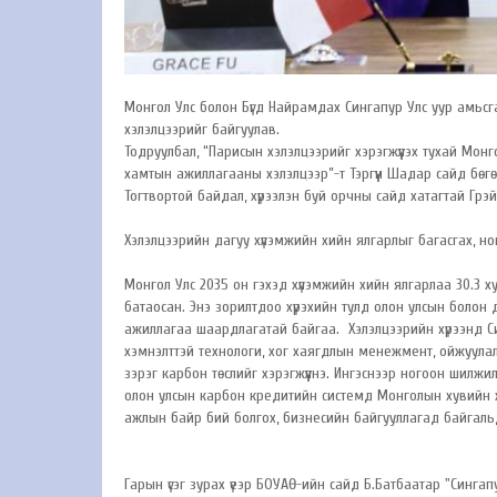
Монгол Улс болон Бүгд Найрамдах Сингапур Улс уур амьс
хэлэлцээрийг байгуулав.
Тодруулбал, “Парисын хэлэлцээрийг хэрэгжүүлэх тухай Мон
хамтын ажиллагааны хэлэлцээр”-т Тэргүүн Шадар сайд бөгө
Тогтвортой байдал, хүрээлэн буй орчны сайд хатагтай Грэй
Хэлэлцээрийн дагуу хүлэмжийн хийн ялгарлыг багасгах, ног
Монгол Улс 2035 он гэхэд хүлэмжийн хийн ялгарлаа 30.3 
батаосан. Энэ зорилтдоо хүрэхийн тулд олон улсын болон д
ажиллагаа шаардлагатай байгаа. Хэлэлцээрийн хүрээнд Син
хэмнэлттэй технологи, хог хаягдлын менежмент, ойжуулалт
зэрэг карбон төслийг хэрэгжүүлнэ. Ингэснээр ногоон шилжил
олон улсын карбон кредитийн системд Монголын хувийн хэ
ажлын байр бий болгох, бизнесийн байгууллагад байгальд э
Гарын үсэг зурах үеэр БОУАӨ-ийн сайд Б.Батбаатар "Сингап