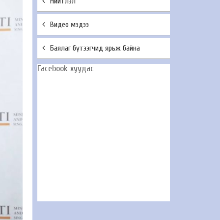
Нийтлэл
Видео мэдээ
Баялаг бүтээгчид ярьж байна
Facebook хуудас