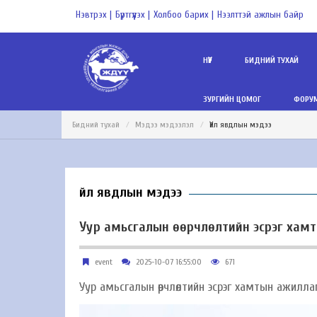
Нэвтрэх |
Бүртгүүлэх |
Холбоо барих |
Нээлттэй ажлын байр
НҮҮР
БИДНИЙ ТУХАЙ
ЗУРГИЙН ЦОМОГ
ФОРУМ
Бидний тухай
Мэдээ мэдээлэл
Үйл явдлын мэдээ
Үйл явдлын мэдээ
Уур амьсгалын өөрчлөлтийн эсрэг хам
event
2025-10-07 16:55:00
671
Уур амьсгалын өөрчлөлтийн эсрэг хамтын ажилл