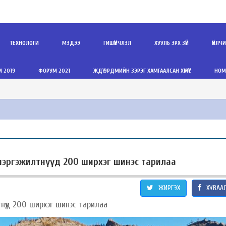
ТЕХНОЛОГИ
МЭДЭЭ
ГИШҮҮНЧЛЭЛ
ХУУЛЬ ЭРХ ЗҮЙ
ҮЙЛЧ
 2019
ФОРУМ 2021
ЖДҮ ЭРДМИЙН ЗЭРЭГ ХАМГААЛСАН ХҮМҮҮС
НОМ
мэргэжилтнүүд 200 ширхэг шинэс тарилаа
ЖИРГЭХ
ХУВАА
нүүд 200 ширхэг шинэс тарилаа