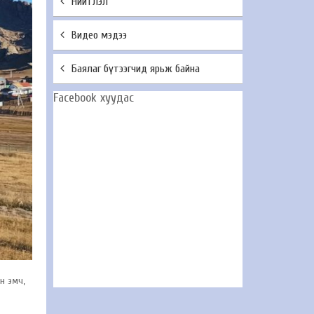
Нийтлэл
Видео мэдээ
Баялаг бүтээгчид ярьж байна
Facebook хуудас
н эмч,