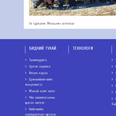
Эх сурвалж: Монцамэ агентлаг
БИДНИЙ ТУХАЙ
ТЕХНОЛОГИ
Танилцуулга
Эрхэм зорилго
Алсын хараа
Ерөнхийлөгчийн
мэндчилгээ
Манай хамт олон
Үйл ажиллагааны
үндсэн чиглэл
ба
Нийгмийн
хариуцлагын хүрээнд