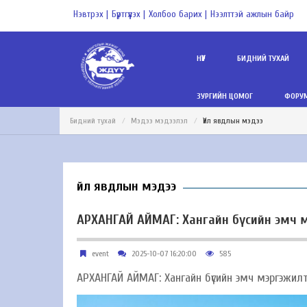
Нэвтрэх |
Бүртгүүлэх |
Холбоо барих |
Нээлттэй ажлын байр
НҮҮР
БИДНИЙ ТУХАЙ
ЗУРГИЙН ЦОМОГ
ФОРУМ
Бидний тухай
Мэдээ мэдээлэл
Үйл явдлын мэдээ
Үйл явдлын мэдээ
АРХАНГАЙ АЙМАГ: Хангайн бүсийн эмч 
event
2025-10-07 16:20:00
585
АРХАНГАЙ АЙМАГ: Хангайн бүсийн эмч мэргэжилт