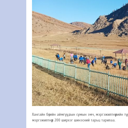
Хангайн бүсийн аймгуудын сумын эмч, мэргэжилтнүүдийн т
мэргэжилтнүүд 200 ширхэг шинэсний тарьц тарилаа.