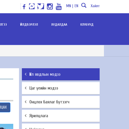
MN |
EN
Хайлт
ИЛГЭЭ
ҮЙЛДВЭРЛЭЛ
ХУДАЛДАА
КЛУБУУД
Үйл явдлын мэдээ
Цаг үеийн мэдээ
Онцлох баялаг бүтээгч
ЛЦАХ
Ярилцлага