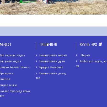
МЭДЭЭ
ГИШҮҮНЧЛЭЛ
ХУУЛЬ ЭРХ ЗҮЙ
Үйл явдлын мэдээ
Гишүүнчлэлийн журам
Журам
Цаг үеийн мэдээ
Гишүүнчлэлийн дүрэм
Холбогдох хууль, эр
зүй
Онцлох баялаг бүтээгч
Бүрдүүлэх материал
Ярилцлага
Гишүүнчлэлийн давуу
тал
Нийтлэл
Видео мэдээ
Баялаг бүтээгчид ярьж
йна