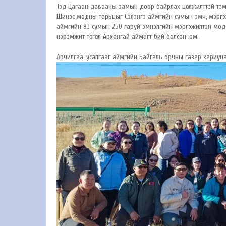
Тэд Цагаан давааны замын доор байрлах цөлжилттэй тэмцэ
Шинэс модны тарьцыг Сэлэнгэ аймгийн сумын эмч, мэргэжилт
аймгийн 83 сумын 250 гаруй эмнэлгийн мэргэжилтэн мод
нэрэмжит төгөл Архангай аймагт бий болсон юм.
Арчилгаа, усалгааг аймгийн Байгаль орчны газар хариуц