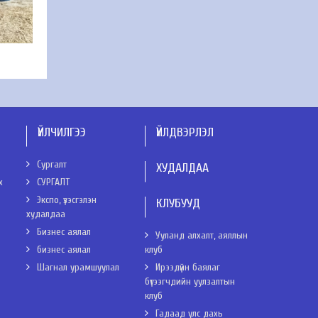
ҮЙЛЧИЛГЭЭ
ҮЙЛДВЭРЛЭЛ
Сургалт
ХУДАЛДАА
х
СУРГАЛТ
Экспо, үзэсгэлэн
КЛУБУУД
худалдаа
Бизнес аялал
Ууланд алхалт, аяллын
бизнес аялал
клуб
Шагнал урамшуулал
Ирээдүйн баялаг
бүтээгчдийн уулзалтын
клуб
Гадаад улс дахь