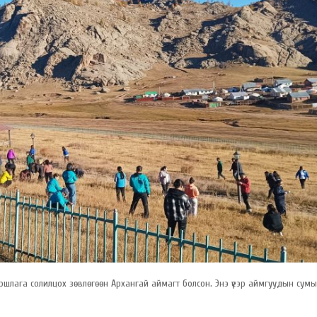
уршлага солилцох зөвлөгөөн Архангай аймагт болсон. Энэ үеэр аймгуудын сумы