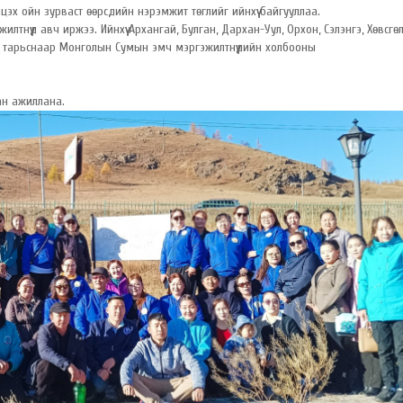
х ойн зурваст өөрсдийн нэрэмжит төглийг ийнхүү байгууллаа.
нүүд авч иржээ. Ийнхүү Архангай, Булган, Дархан-Уул, Орхон, Сэлэнгэ, Хөвсгө
 тарьснаар Монголын Сумын эмч мэргэжилтнүүдийн холбооны
ан ажиллана.