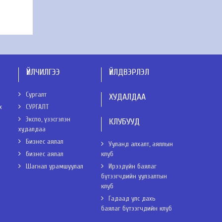
ҮЙЛЧИЛГЭЭ
ҮЙЛДВЭРЛЭЛ
Сургалт
ХУДАЛДАА
х
СУРГАЛТ
Экспо, үзэсгэлэн
КЛУБУУД
худалдаа
Бизнес аялал
Ууланд алхалт, аяллын
бизнес аялал
клуб
Шагнал урамшуулал
Ирээдүйн баялаг
бүтээгчдийн уулзалтын
клуб
Гадаад улс дахь
баялаг бүтээгчдийн клуб