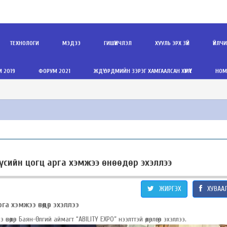
ТЕХНОЛОГИ
МЭДЭЭ
ГИШҮҮНЧЛЭЛ
ХУУЛЬ ЭРХ ЗҮЙ
ҮЙЛЧ
 2019
ФОРУМ 2021
ЖДҮ ЭРДМИЙН ЗЭРЭГ ХАМГААЛСАН ХҮМҮҮС
НОМ
сийн цогц арга хэмжээ өнөөдөр эхэллээ
ЖИРГЭХ
ХУВАА
а хэмжээ өнөөдөр эхэллээ
өөдөр Баян-Өлгий аймагт “ABILITY EXPO” нээлттэй өдөрлөгөөр эхэллээ.