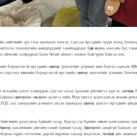
йн нийгмийн эрх тэгш оролцоог хангах, тэдгээр иргэдийн эрүүл мэнд, боловс
чиглэсэн технологийн шийдлүүдийг танилцуулдаг бөгөөд өмнө нь хангайн бүс, гов
ван аймгийг хамруулан Баян-Өлгий аймагт зохион байгуулж байгаа юм.
гжлийн бэрхшээлтэй иргэдийн хөдөлмөр эрхлэлтийг дэмжих жил болгон зарлаж ХА
 хүрээнд хөгжлийн бэрхшээлтэй иргэдийн хөдөлмөр эрхлэлтийг дэмжих, болом
ндийн үзлэгт хамруулж, сэргээн засах тусламж үйлчилгээ хүргэх, зөвлөгөө өгөх, 
лын байрны хөдөлмөрийн нөхцөлийн үнэлгээ хийх, Мэргэжлээс шалтгаалсан өвчний улм
гөх, ХЭДС-аас санхүүгийн дэмжлэг авсан хувиараа хөдөлмөр эрхлэгч иргэдийн үйлд
а Нийгмийн даатгалын Ерөнхий газар, Хүүхэд, гэр бүлийн хөгжил хамгааллын ерө
Хөдөлмөр, халамжийн үйлчилгээний ерөнхий газар, Хөдөлмөрийн аюулгүй байдал, эр
арын хууль тогтоомж, дүрэм журмын талаар мэдээлэл, зөвлөгөө өгөх, үйл ажилла