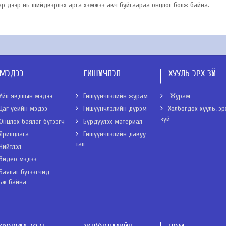
 газар дээр нь шийдвэрлэх арга хэмжээ авч буйгаараа онцлог болж байна.
МЭДЭЭ
ГИШҮҮНЧЛЭЛ
ХУУЛЬ ЭРХ ЗҮЙ
Үйл явдлын мэдээ
Гишүүнчлэлийн журам
Журам
Цаг үеийн мэдээ
Гишүүнчлэлийн дүрэм
Холбогдох хууль, эр
зүй
Онцлох баялаг бүтээгч
Бүрдүүлэх материал
Ярилцлага
Гишүүнчлэлийн давуу
тал
Нийтлэл
Видео мэдээ
Баялаг бүтээгчид
ьж байна