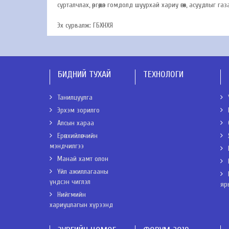
сурталчлах, өргөдөл гомдолд шуурхай хариу өгөх, асуудлыг
Эх сурвалж: ГБХНХЯ
БИДНИЙ ТУХАЙ
ТЕХНОЛОГИ
Танилцуулга
Эрхэм зорилго
Алсын хараа
Ерөнхийлөгчийн
мэндчилгээ
Манай хамт олон
Үйл ажиллагааны
үндсэн чиглэл
яр
Нийгмийн
хариуцлагын хүрээнд