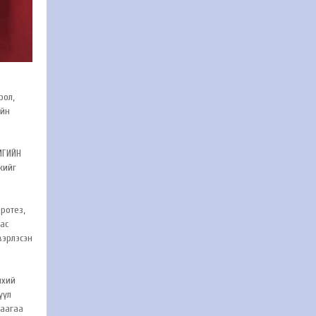
рол,
ийн
МГИЙН
жийг
Протез,
аас
вэрлэсэн
нхий
үүл
гаагаа