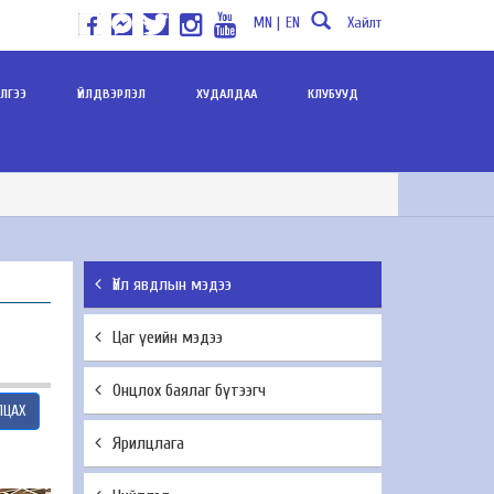
MN |
EN
Хайлт
ИЛГЭЭ
ҮЙЛДВЭРЛЭЛ
ХУДАЛДАА
КЛУБУУД
Үйл явдлын мэдээ
Цаг үеийн мэдээ
Онцлох баялаг бүтээгч
ЛЦАХ
Ярилцлага