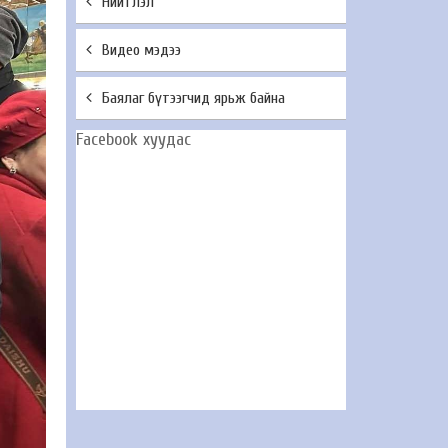
Нийтлэл
Видео мэдээ
Баялаг бүтээгчид ярьж байна
Facebook хуудас