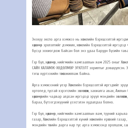
Энэхүү экспо арга хэмжээ нь хөгжлийн бэрхшээлтэй иргэди
хөдөлмөр эрхлэлтийг дэмжих, хөгжлийн бэрхшээлтэй иргэдэд 
бүсэд зохиогдож байсан бол энэ удаа баруун бүсийн та
Гэр бүл, хөдөлмөр, нийгмийн хамгааллын яам 2025 оныг Хө
САЙН ХАЛАМЖ-ХӨДӨЛМӨР ЭРХЛЭЛТ зорилтыг дэвшүүлсэн. Энэ
тэгш хүртээхийн төлөө ажиллаж байна.
Арга хэмжээний үеэр Хөгжлийн бэрхшээлтэй иргэдийг эрүүл мэ
ортопед, тусгай хэрэгслийн зөвлөгөө өгөх, захиалга авах, Аж
хөдөлмөрийн чадвар алдсан иргэдэд эрүүл мэндийн зөвлөгөө ө
бараа, бүтээгдэхүүний үзэсгэлэн худалдаа болно.
Гэр бүл, хөдөлмөр, нийгмийн хамгааллын яам, түүний харья
газар, Хөгжлийн бэрхшээлтэй хүний хөгжлийн ерөнхий газар, 
мэндийн төвийн дарга нар тус арга хэмжээнд оролцож, салб