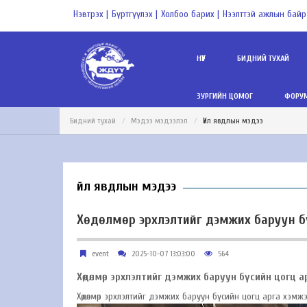
Нэвтрэх |
Бүртгүүлэх |
Холбоо барих |
Нээлттэй ажлын байр
НҮҮР
БИДНИЙ ТУХАЙ
ЗУРГИЙН ЦОМОГ
ФОРУМ
Бидний тухай
Мэдээ мэдээлэл
Үйл явдлын мэдээ
Үйл явдлын мэдээ
Хөдөлмөр эрхлэлтийг дэмжих баруун бү
event
2025-10-07 13:03:00
564
Хөдөлмөр эрхлэлтийг дэмжих баруун бүсийн цогц арг
Хөдөлмөр эрхлэлтийг дэмжих баруун бүсийн цогц арга хэмжээ өн