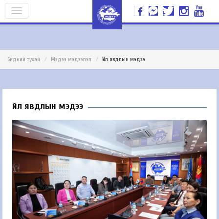
Бидний тухай
Мэдээ мэдээлэл
Үйл явдлын мэдээ
Үйл явдлын мэдээ