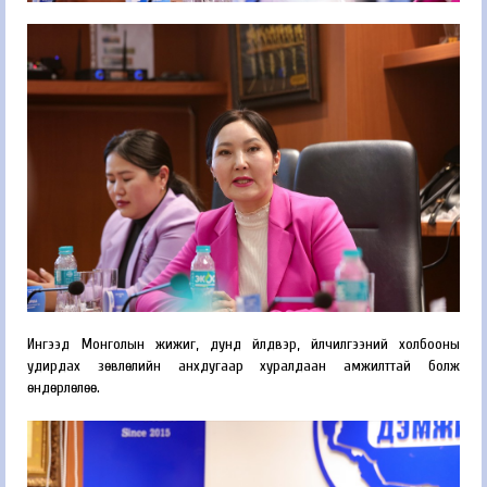
Ингээд Монголын жижиг, дунд үйлдвэр, үйлчилгээний холбооны
удирдах зөвлөлийн анхдугаар хуралдаан амжилттай болж
өндөрлөлөө.