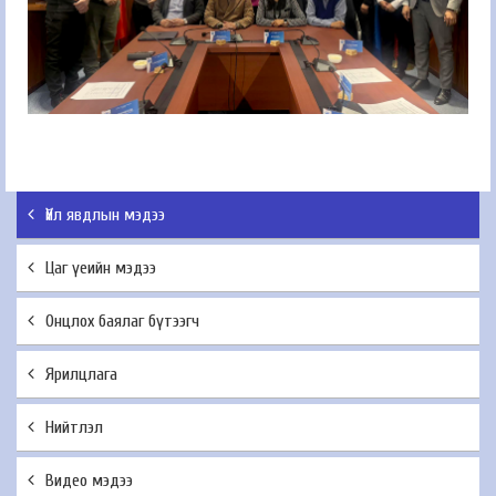
Үйл явдлын мэдээ
Цаг үеийн мэдээ
Онцлох баялаг бүтээгч
Ярилцлага
Нийтлэл
Видео мэдээ