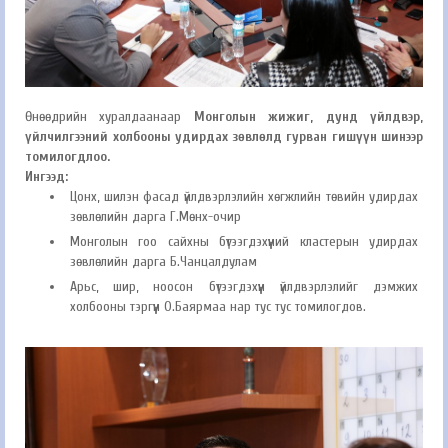
Өнөөдрийн хуралдаанаар
Монголын жижиг, дунд үйлдвэр,
үйлчилгээний холбооны удирдах зөвлөлд гурван гишүүн шинээр
томилогдлоо.
Ингээд:
Цонх, шилэн фасад үйлдвэрлэлийн хөгжлийн төвийн удирдах
зөвлөлийн дарга Г.Мөнх-очир
Монголын гоо сайхны бүтээгдэхүүний кластерын удирдах
зөвлөлийн дарга Б.Чанцалдулам
Арьс, шир, ноосон бүтээгдэхүүн үйлдвэрлэлийг дэмжих
холбооны тэргүүн О.Баярмаа нар тус тус томилогдов.