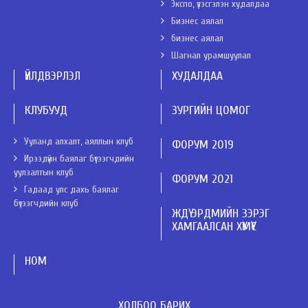
Экспо, үзэсгэлэн худалдаа
Бизнес аялал
бизнес аялал
Шагнал урамшуулал
ҮЙЛДВЭРЛЭЛ
ХУДАЛДАА
КЛУБУУД
ЗУРГИЙН ЦОМОГ
Ууланд алхалт, аяллын клуб
ФОРУМ 2019
Ирээдүйн баялаг бүтээгчдийн
уулзалтын клуб
ФОРУМ 2021
Гадаад улс дахь баялаг
бүтээгчдийн клуб
ЖДҮ ЭРДМИЙН ЗЭРЭГ
ХАМГААЛСАН ХҮМҮҮС
НОМ
ХОЛБОО БАРИХ