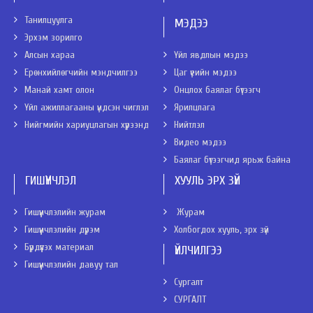
Танилцуулга
МЭДЭЭ
Эрхэм зорилго
Алсын хараа
Үйл явдлын мэдээ
Ерөнхийлөгчийн мэндчилгээ
Цаг үеийн мэдээ
Манай хамт олон
Онцлох баялаг бүтээгч
Үйл ажиллагааны үндсэн чиглэл
Ярилцлага
Нийгмийн хариуцлагын хүрээнд
Нийтлэл
Видео мэдээ
Баялаг бүтээгчид ярьж байна
ГИШҮҮНЧЛЭЛ
ХУУЛЬ ЭРХ ЗҮЙ
Гишүүнчлэлийн журам
Журам
Гишүүнчлэлийн дүрэм
Холбогдох хууль, эрх зүй
Бүрдүүлэх материал
ҮЙЛЧИЛГЭЭ
Гишүүнчлэлийн давуу тал
Сургалт
СУРГАЛТ