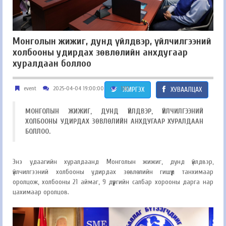
Монголын жижиг, дунд үйлдвэр, үйлчилгээний
холбооны удирдах зөвлөлийн анхдугаар
хуралдаан боллоо
event
2025-04-04 19:00:00
1337
ЖИРГЭХ
ХУВААЛЦАХ
МОНГОЛЫН ЖИЖИГ, ДУНД ҮЙЛДВЭР, ҮЙЛЧИЛГЭЭНИЙ
ХОЛБООНЫ УДИРДАХ ЗӨВЛӨЛИЙН АНХДУГААР ХУРАЛДААН
БОЛЛОО.
Энэ удаагийн хуралдаанд Монголын жижиг, дунд үйлдвэр,
үйлчилгээний холбооны удирдах зөвлөлийн гишүүд танхимаар
оролцож, холбооны 21 аймаг, 9 дүүргийн салбар хорооны дарга нар
цахимаар оролцов.