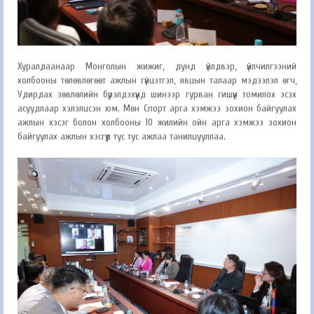
Хуралдаанаар
Монголын жижиг, дунд үйлдвэр, үйлчилгээний
холбооны
төлөвлөгөөт ажлын гүйцэтгэл, явцын талаар мэдээлэл өгч,
Удирдах зөвлөлийн бүрэлдэхүүнд шинээр гурван гишүүн томилох эсэх
асуудлаар хэлэлцсэн юм. Мөн Спорт арга хэмжээ зохион байгуулах
ажлын хэсэг болон холбооны 10 жилийн ойн арга хэмжээ зохион
байгуулах ажлын хэсгүүд тус тус ажлаа танилцууллаа.