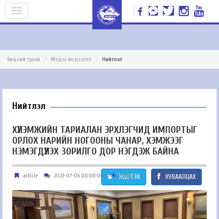
Бидний тухай
Мэдээ мэдээлэл
Нийтлэл
Нийтлэл
ХҮЛЭМЖИЙН ТАРИАЛАН ЭРХЛЭГЧИД ИМПОРТЫГ
ОРЛОХ НАРИЙН НОГООНЫ ЧАНАР, ХЭМЖЭЭГ
НЭМЭГДҮҮЛЭХ ЗОРИЛГО ДОР НЭГДЭЖ БАЙНА
article
2023-07-06 00:00:00
3588
ЖИРГЭХ
ХУВААЛЦАХ