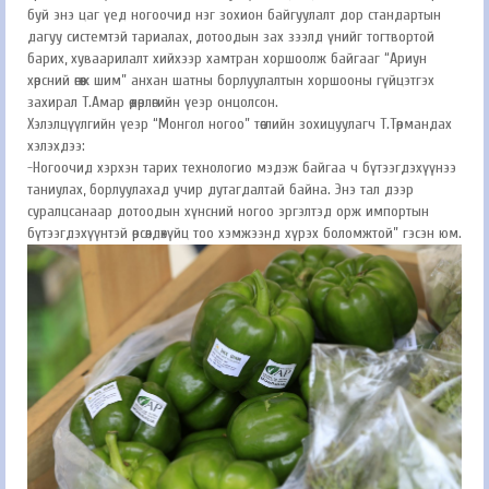
буй энэ цаг үед ногоочид нэг зохион байгуулалт дор стандартын
дагуу системтэй тариалах, дотоодын зах зээлд үнийг тогтвортой
барих, хуваарилалт хийхээр хамтран хоршоолж байгааг “Ариун
хөрсний өгөөж шим” анхан шатны борлуулалтын хоршооны гүйцэтгэх
захирал Т.Амар өдөрлөгийн үеэр онцолсон.
Хэлэлцүүлгийн үеэр “Монгол ногоо” төслийн зохицуулагч Т.Төрмандах
хэлэхдээ:
-Ногоочид хэрхэн тарих технологио мэдэж байгаа ч бүтээгдэхүүнээ
таниулах, борлуулахад учир дутагдалтай байна. Энэ тал дээр
суралцсанаар дотоодын хүнсний ногоо эргэлтэд орж импортын
бүтээгдэхүүнтэй өрсөлдөхүйц тоо хэмжээнд хүрэх боломжтой” гэсэн юм.