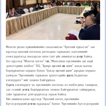
Монгол улсын ерөнхийлөгчийн санаачилсан “Хүнсний хувьсгал” -ын
хүрээнд хүнсний ногооны дотоодын тариалалт, хангамжийг
нэмэгдүүлэхэд анхаарсан олон талт үйл ажиллагаа өрнөсөөр байна.
Энэ хүрээнд “Монгол ногоо” төсөл, “Монголын хүлэмжийн аж ахуй
эрхлэгчдийн холбоо” ТББ, “Ариун хөрсний өгөөж шим” анхан шатны
борлуулалтын хоршоо болон “Цэвэр хөрсний шим” дундын хоршоо
хамтран “Хүлэмжийн тариалан эрхлэгчдийн өдөрлөг, бодлогын
хэлэлцүүлэг”-ийг зохион байгууллаа.
Өдөрлөг, хэлэлцүүлэг нь хүлэмжийн ногооны ач холбогдлыг таниулах,
зах зээлийг өргөтгөх, борлуулалтын зохион байгуулалтыг сайжруулах,
сайн туршлагыг дэлгэрүүлэхэд зорьж байна.
Үйл ажиллагааны хүрээнд “Хүнсний ногоо, хүлэмжийн
бүтээгдэхүүний өргөтгөсөн худалдаа” болон “Хүлэмжийн бүтээгдэхүүний