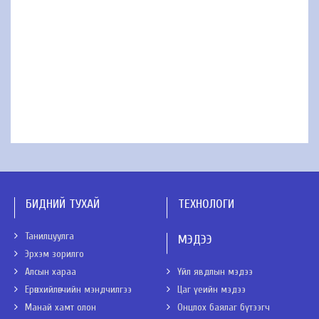
БИДНИЙ ТУХАЙ
ТЕХНОЛОГИ
Танилцуулга
МЭДЭЭ
Эрхэм зорилго
Алсын хараа
Үйл явдлын мэдээ
Ерөнхийлөгчийн мэндчилгээ
Цаг үеийн мэдээ
Манай хамт олон
Онцлох баялаг бүтээгч