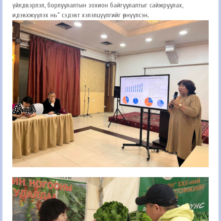
үйлдвэрлэл, борлуулалтын зохион байгуулалтыг сайжруулах,
идэвхжүүлэх нь” сэдэвт хэлэлцүүлгийг өрнүүлсэн.