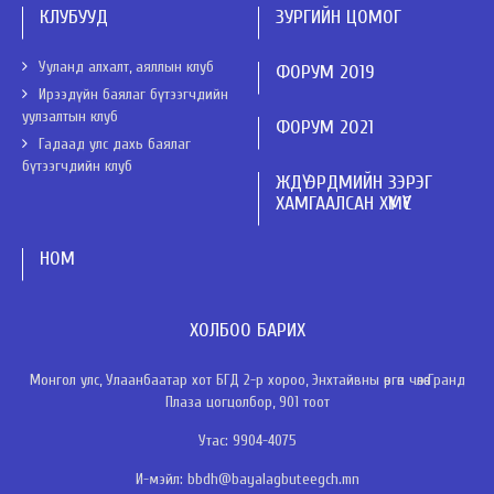
КЛУБУУД
ЗУРГИЙН ЦОМОГ
Ууланд алхалт, аяллын клуб
ФОРУМ 2019
Ирээдүйн баялаг бүтээгчдийн
уулзалтын клуб
ФОРУМ 2021
Гадаад улс дахь баялаг
бүтээгчдийн клуб
ЖДҮ ЭРДМИЙН ЗЭРЭГ
ХАМГААЛСАН ХҮМҮҮС
НОМ
ХОЛБОО БАРИХ
Монгол улс, Улаанбаатар хот БГД 2-р хороо, Энхтайвны өргөн чөлөө Гранд
Плаза цогцолбор, 901 тоот
Утас: 9904-4075
И-мэйл: bbdh@bayalagbuteegch.mn