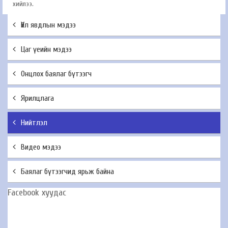
хийлээ.
Үйл явдлын мэдээ
Цаг үеийн мэдээ
Онцлох баялаг бүтээгч
Ярилцлага
Нийтлэл
Видео мэдээ
Баялаг бүтээгчид ярьж байна
Facebook хуудас