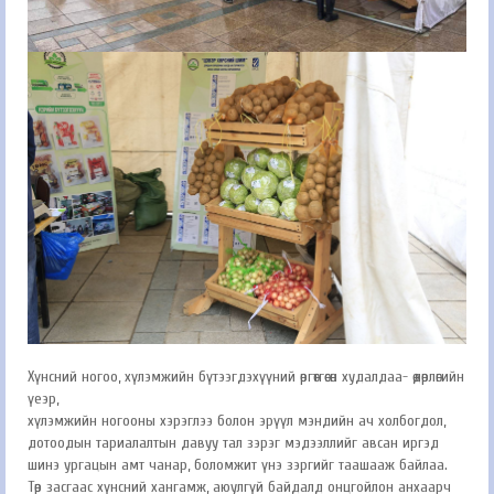
Хүнсний ногоо, хүлэмжийн бүтээгдэхүүний өргөтгөсөн худалдаа- өдөрлөгийн
үеэр,
хүлэмжийн ногооны хэрэглээ болон эрүүл мэндийн ач холбогдол,
дотоодын тариалалтын давуу тал зэрэг мэдээллийг авсан иргэд
шинэ ургацын амт чанар, боломжит үнэ зэргийг таашааж байлаа.
Төр засгаас хүнсний хангамж, аюулгүй байдалд онцгойлон анхаарч