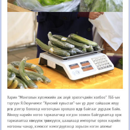
Харин “Монголын хүлэмжийн аж ахуй эрхлэгчдийн холбоо” ТББ-ын
тэргүүн Я.Оюунчимэг “Хүнсний хувьсгал”-ын үр дүнг сайшааж илүү
өргөн дэлгэр болоход ногоочдын оролцоо өндөр байгааг дурдаж байв.
Ийнхүү нарийн ногоо тариалагчид нэгдэн зохион байгуулалтад орж
тариалалтаа хөгжүүлж төрөлжүүлэх, цаашлаад импортыг орлох нарийн
ногооны чанар, хэмжээг нэмэгдүүлэхэд зорьсон нэгэн алхмыг