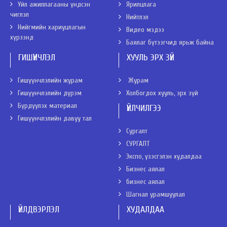
Үйл ажиллагааны үндсэн
Ярилцлага
чиглэл
Нийтлэл
Нийгмийн хариуцлагын
Видео мэдээ
хүрээнд
Баялаг бүтээгчид ярьж байна
ГИШҮҮНЧЛЭЛ
ХУУЛЬ ЭРХ ЗҮЙ
Гишүүнчлэлийн журам
Журам
Гишүүнчлэлийн дүрэм
Холбогдох хууль, эрх зүй
Бүрдүүлэх материал
ҮЙЛЧИЛГЭЭ
Гишүүнчлэлийн давуу тал
Сургалт
СУРГАЛТ
Экспо, үзэсгэлэн худалдаа
Бизнес аялал
бизнес аялал
Шагнал урамшуулал
ҮЙЛДВЭРЛЭЛ
ХУДАЛДАА