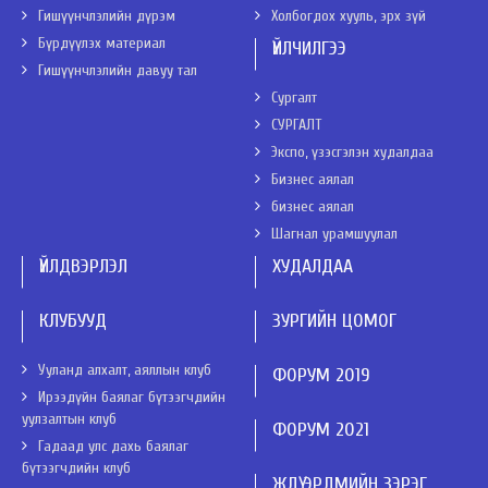
Гишүүнчлэлийн дүрэм
Холбогдох хууль, эрх зүй
Бүрдүүлэх материал
ҮЙЛЧИЛГЭЭ
Гишүүнчлэлийн давуу тал
Сургалт
СУРГАЛТ
Экспо, үзэсгэлэн худалдаа
Бизнес аялал
бизнес аялал
Шагнал урамшуулал
ҮЙЛДВЭРЛЭЛ
ХУДАЛДАА
КЛУБУУД
ЗУРГИЙН ЦОМОГ
Ууланд алхалт, аяллын клуб
ФОРУМ 2019
Ирээдүйн баялаг бүтээгчдийн
уулзалтын клуб
ФОРУМ 2021
Гадаад улс дахь баялаг
бүтээгчдийн клуб
ЖДҮ ЭРДМИЙН ЗЭРЭГ