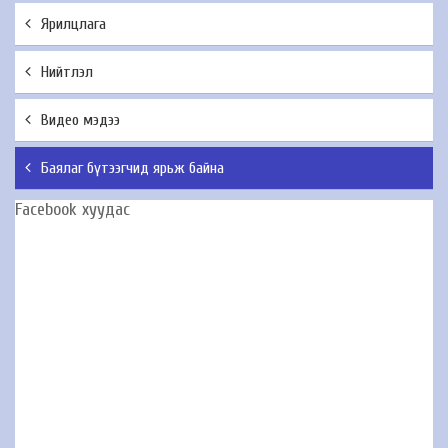
Ярилцлага
Нийтлэл
Видео мэдээ
Баялаг бүтээгчид ярьж байна
Facebook хуудас