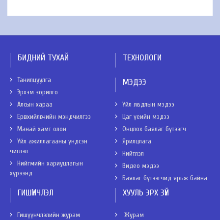
БИДНИЙ ТУХАЙ
ТЕХНОЛОГИ
Танилцуулга
МЭДЭЭ
Эрхэм зорилго
Алсын хараа
Үйл явдлын мэдээ
Ерөнхийлөгчийн мэндчилгээ
Цаг үеийн мэдээ
Манай хамт олон
Онцлох баялаг бүтээгч
Үйл ажиллагааны үндсэн
Ярилцлага
чиглэл
Нийтлэл
Нийгмийн хариуцлагын
Видео мэдээ
хүрээнд
Баялаг бүтээгчид ярьж байна
ГИШҮҮНЧЛЭЛ
ХУУЛЬ ЭРХ ЗҮЙ
Гишүүнчлэлийн журам
Журам