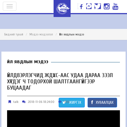
Бидний тухай
Мэдээ мэдээлэл
Үйл явдлын мэдээ
Үйл явдлын мэдээ
ҮЙЛДВЭРЛЭГЧИД ЖДҮХС-ААС УДАА ДАРАА ЗЭЭЛ
ХҮСДЭГ Ч ТОДОРХОЙ ШАЛТГААНГҮЙГЭЭР
БУЦААДАГ
talk
2018-11-06 18:24:00
5530
ЖИРГЭХ
ХУВААЛЦАХ