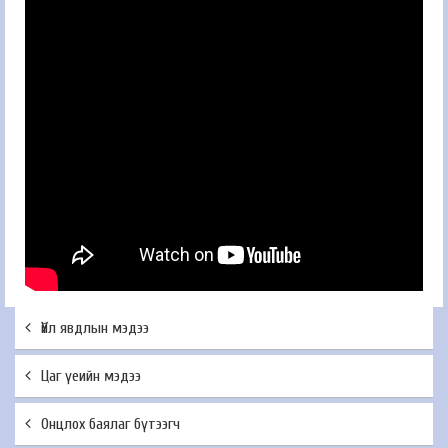
Үйл явдлын мэдээ
Цаг үеийн мэдээ
Онцлох баялаг бүтээгч